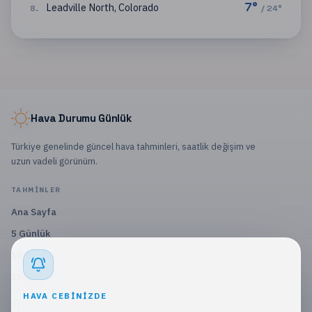
7
°
Leadville North
,
Colorado
8
.
/
24
°
Hava Durumu Günlük
Türkiye genelinde güncel hava tahminleri, saatlik değişim ve
uzun vadeli görünüm.
TAHMINLER
Ana Sayfa
5 Günlük
10 Günlük
15 Günlük
HAVA CEBINIZDE
SITE