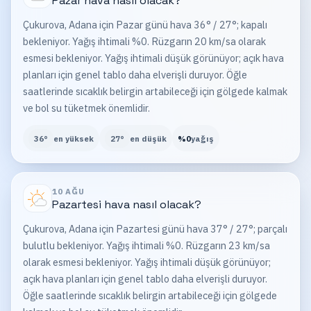
Pazar
hava nasıl olacak?
Çukurova, Adana için Pazar günü hava 36° / 27°; kapalı
bekleniyor. Yağış ihtimali %0. Rüzgarın 20 km/sa olarak
esmesi bekleniyor. Yağış ihtimali düşük görünüyor; açık hava
planları için genel tablo daha elverişli duruyor. Öğle
saatlerinde sıcaklık belirgin artabileceği için gölgede kalmak
ve bol su tüketmek önemlidir.
36
°
en yüksek
27
°
en düşük
%
0
yağış
10 AĞU
Pazartesi
hava nasıl olacak?
Çukurova, Adana için Pazartesi günü hava 37° / 27°; parçalı
bulutlu bekleniyor. Yağış ihtimali %0. Rüzgarın 23 km/sa
olarak esmesi bekleniyor. Yağış ihtimali düşük görünüyor;
açık hava planları için genel tablo daha elverişli duruyor.
Öğle saatlerinde sıcaklık belirgin artabileceği için gölgede