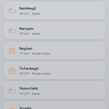
Saimbeyli
34
°
/
21
°
·
Kapalı
Sarıçam
36
°
/
26
°
·
Kapalı
Seyhan
37
°
/
26
°
·
Parçalı bulutlu
Tufanbeyli
31
°
/
15
°
·
Parçalı bulutlu
Yumurtalık
32
°
/
27
°
·
Kapalı
Yüreğir