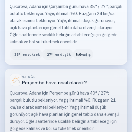
Çukurova, Adana için Çarşamba günü hava 38° / 27°; parçalı
bulutlu bekleniyor. Yağış ihtimali %0. Rüzgarın 24 km/sa
olarak esmesi bekleniyor. Yağış ihtimali düşük görünüyor;
açık hava planları için genel tablo daha elverişli duruyor.
Öğle saatlerinde sıcaklık belirgin artabileceği için gölgede
kalmak ve bol su tüketmek önemlidir.
38
°
en yüksek
27
°
en düşük
%
0
yağış
13 AĞU
Perşembe
hava nasıl olacak?
Çukurova, Adana için Perşembe günü hava 40° / 27°;
parçalı bulutlu bekleniyor. Yağış ihtimali %0. Rüzgarın 21
km/sa olarak esmesi bekleniyor. Yağış ihtimali düşük
görünüyor; açık hava planları için genel tablo daha elverişli
duruyor. Öğle saatlerinde sıcaklık belirgin artabileceği için
gölgede kalmak ve bol su tüketmek önemlidir.