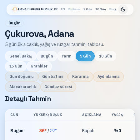
Hava Durumu Günlük
DE
US
Bildirim
5 Gün
10 Gün
Blog
Bugün
Çukurova, Adana
5 günlük sıcaklık, yağış ve rüzgar tahmini tablosu.
Genel Bakış
Bugün
Yarın
5 Gün
10 Gün
15 Gün
Grafikler
Gün doğumu
Gün batımı
Kararma
Aydınlanma
Alacakaranlık
Gündüz süresi
Detaylı Tahmin
GÜN
YÜKSEK/DÜŞÜK
AÇIKLAMA
YAĞIŞ
RÜ
Bugün
36
°
/
27
°
Kapalı
%
0
km