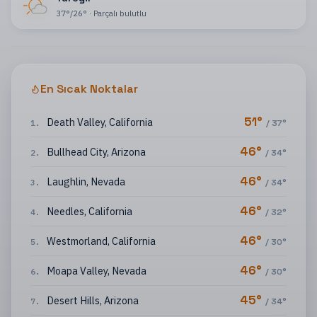
37
°
/
26
°
·
Parçalı bulutlu
En Sıcak Noktalar
51
°
Death Valley
,
California
1
.
/
37
°
46
°
Bullhead City
,
Arizona
2
.
/
34
°
46
°
Laughlin
,
Nevada
3
.
/
34
°
46
°
Needles
,
California
4
.
/
32
°
46
°
Westmorland
,
California
5
.
/
30
°
46
°
Moapa Valley
,
Nevada
6
.
/
30
°
45
°
Desert Hills
,
Arizona
7
.
/
34
°