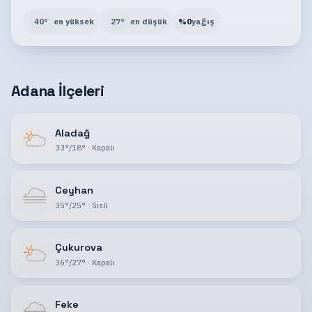
40
°
en yüksek
27
°
en düşük
%
0
yağış
Adana İlçeleri
Aladağ
33
°
/
18
°
·
Kapalı
Ceyhan
35
°
/
25
°
·
Sisli
Çukurova
36
°
/
27
°
·
Kapalı
Feke