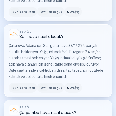
kalmak ve bol su tüketmek önemlidir.
37
°
en yüksek
27
°
en düşük
%
0
yağış
11 AĞU
Salı
hava nasıl olacak?
Çukurova, Adana için Salı günü hava 38° / 27°; parçalı
bulutlu bekleniyor. Yağış ihtimali %0. Rüzgarın 24 km/sa
olarak esmesi bekleniyor. Yağış ihtimali düşük görünüyor;
açık hava planları için genel tablo daha elverişli duruyor.
Öğle saatlerinde sıcaklık belirgin artabileceği için gölgede
kalmak ve bol su tüketmek önemlidir.
38
°
en yüksek
27
°
en düşük
%
0
yağış
12 AĞU
Çarşamba
hava nasıl olacak?