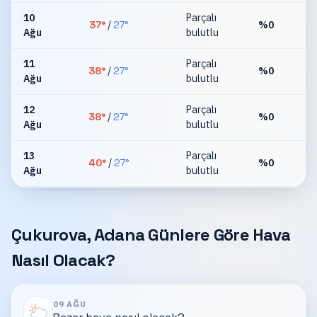
10
Parçalı
37
°
/
27
°
%
0
Ağu
bulutlu
km
11
Parçalı
38
°
/
27
°
%
0
Ağu
bulutlu
km
12
Parçalı
38
°
/
27
°
%
0
Ağu
bulutlu
km
13
Parçalı
40
°
/
27
°
%
0
Ağu
bulutlu
km
Çukurova, Adana Günlere Göre Hava
Nasıl Olacak?
09 AĞU