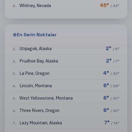
45
°
Whitney
,
Nevada
8
.
/
33
°
En Serin Noktalar
2
°
Utqiagvik
,
Alaska
1
.
/
6
°
2
°
Prudhoe Bay
,
Alaska
2
.
/
7
°
4
°
La Pine
,
Oregon
3
.
/
32
°
6
°
Lincoln
,
Montana
4
.
/
29
°
6
°
West Yellowstone
,
Montana
5
.
/
30
°
6
°
Three Rivers
,
Oregon
6
.
/
32
°
7
°
Lazy Mountain
,
Alaska
7
.
/
14
°