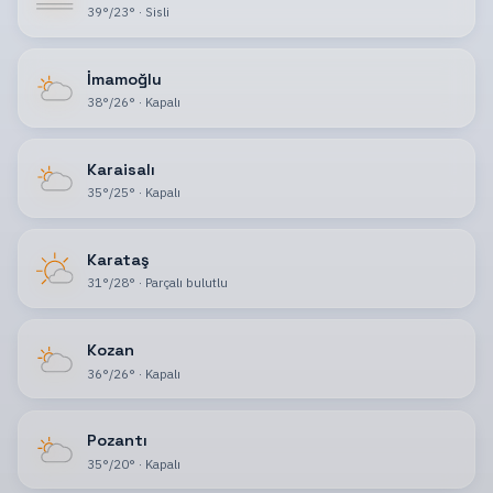
39
°
/
23
°
·
Sisli
İmamoğlu
38
°
/
26
°
·
Kapalı
Karaisalı
35
°
/
25
°
·
Kapalı
Karataş
31
°
/
28
°
·
Parçalı bulutlu
Kozan
36
°
/
26
°
·
Kapalı
Pozantı
35
°
/
20
°
·
Kapalı