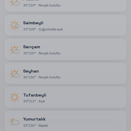
35
°
/
20
°
·
Parçalı bulutlu
Saimbeyli
33
°
/
18
°
·
Çoğunlukla açık
Sarıçam
35
°
/
25
°
·
Parçalı bulutlu
Seyhan
36
°
/
26
°
·
Parçalı bulutlu
Tufanbeyli
30
°
/
12
°
·
Açık
Yumurtalık
32
°
/
26
°
·
Kapalı