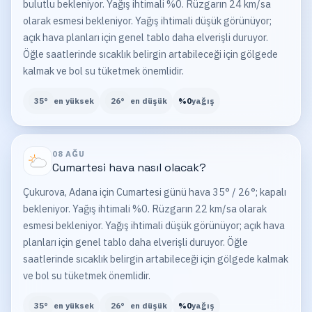
bulutlu bekleniyor. Yağış ihtimali %0. Rüzgarın 24 km/sa
olarak esmesi bekleniyor. Yağış ihtimali düşük görünüyor;
açık hava planları için genel tablo daha elverişli duruyor.
Öğle saatlerinde sıcaklık belirgin artabileceği için gölgede
kalmak ve bol su tüketmek önemlidir.
35
°
en yüksek
26
°
en düşük
%
0
yağış
08 AĞU
Cumartesi
hava nasıl olacak?
Çukurova, Adana için Cumartesi günü hava 35° / 26°; kapalı
bekleniyor. Yağış ihtimali %0. Rüzgarın 22 km/sa olarak
esmesi bekleniyor. Yağış ihtimali düşük görünüyor; açık hava
planları için genel tablo daha elverişli duruyor. Öğle
saatlerinde sıcaklık belirgin artabileceği için gölgede kalmak
ve bol su tüketmek önemlidir.
35
°
en yüksek
26
°
en düşük
%
0
yağış