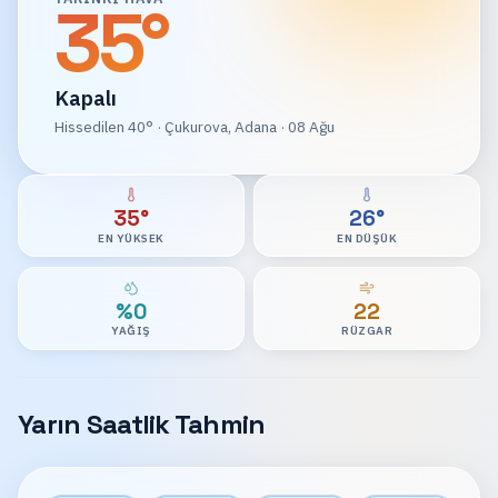
35
°
Kapalı
Hissedilen
40
°
·
Çukurova, Adana
· 08 Ağu
35°
26°
EN YÜKSEK
EN DÜŞÜK
%0
22
YAĞIŞ
RÜZGAR
Yarın Saatlik Tahmin