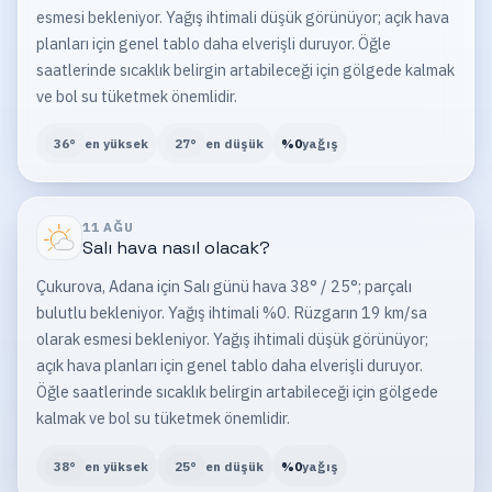
esmesi bekleniyor. Yağış ihtimali düşük görünüyor; açık hava
planları için genel tablo daha elverişli duruyor. Öğle
saatlerinde sıcaklık belirgin artabileceği için gölgede kalmak
ve bol su tüketmek önemlidir.
36
°
en yüksek
27
°
en düşük
%
0
yağış
11 AĞU
Salı
hava nasıl olacak?
Çukurova, Adana için Salı günü hava 38° / 25°; parçalı
bulutlu bekleniyor. Yağış ihtimali %0. Rüzgarın 19 km/sa
olarak esmesi bekleniyor. Yağış ihtimali düşük görünüyor;
açık hava planları için genel tablo daha elverişli duruyor.
Öğle saatlerinde sıcaklık belirgin artabileceği için gölgede
kalmak ve bol su tüketmek önemlidir.
38
°
en yüksek
25
°
en düşük
%
0
yağış