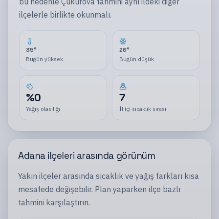
bu nedenle
Çukurova
tahmini aynı
ildeki
diğer
ilçelerle
birlikte okunmalı.
35
°
26
°
Bugün yüksek
Bugün düşük
%
0
7
Yağış olasılığı
İl içi sıcaklık sırası
Adana
ilçeleri
arasında görünüm
Yakın
ilçeler
arasında sıcaklık ve yağış farkları kısa
mesafede değişebilir. Plan yaparken
ilçe
bazlı
tahmini karşılaştırın.