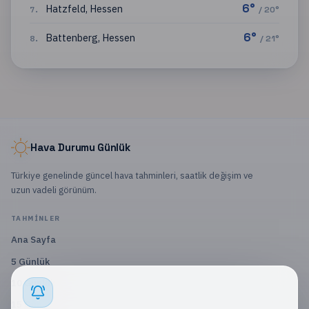
6
°
Hatzfeld
,
Hessen
7
.
/
20
°
6
°
Battenberg
,
Hessen
8
.
/
21
°
Hava Durumu Günlük
Türkiye genelinde güncel hava tahminleri, saatlik değişim ve
uzun vadeli görünüm.
TAHMINLER
Ana Sayfa
5 Günlük
10 Günlük
15 Günlük