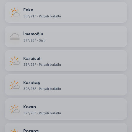
Feke
38
°
/
21
°
·
Parçalı bulutlu
İmamoğlu
37
°
/
25
°
·
Sisli
Karaisalı
35
°
/
23
°
·
Parçalı bulutlu
Karataş
30
°
/
28
°
·
Parçalı bulutlu
Kozan
37
°
/
25
°
·
Parçalı bulutlu
Pozantı