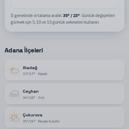
İl
genelinde ortalama aralık:
35
°
/
23
°
. Günlük değişimleri
görmek için 5, 10 ve 15 günlük sekmeleri kullanın.
Adana İlçeleri
Aladağ
33
°
/
17
°
·
Kapalı
Ceyhan
36
°
/
24
°
·
Sisli
Çukurova
35
°
/
26
°
·
Parçalı bulutlu