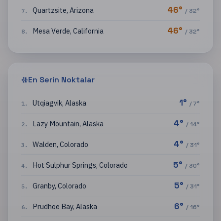
46
°
Quartzsite
,
Arizona
7
.
/
32
°
46
°
Mesa Verde
,
California
8
.
/
32
°
En Serin Noktalar
1
°
Utqiagvik
,
Alaska
1
.
/
7
°
4
°
Lazy Mountain
,
Alaska
2
.
/
14
°
4
°
Walden
,
Colorado
3
.
/
31
°
5
°
Hot Sulphur Springs
,
Colorado
4
.
/
30
°
5
°
Granby
,
Colorado
5
.
/
31
°
6
°
Prudhoe Bay
,
Alaska
6
.
/
16
°