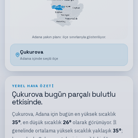
Sarıçam
Çukurova
Ceyhan
Seyhan
Yüreğir
Yumurtalık
Karataş
Adana
yakın planı:
ilçe sınırlarıyla gösteriliyor
.
Çukurova
Adana
içinde seçili
ilçe
YEREL HAVA ÖZETI
Çukurova
bugün
parçalı bulutlu
etkisinde.
Çukurova
,
Adana
için bugün en yüksek sıcaklık
35
°
, en düşük sıcaklık
26
°
olarak görünüyor.
İl
genelinde ortalama yüksek sıcaklık yaklaşık
35
°
;