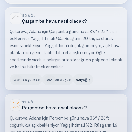
12 AĞU
Çarşamba
hava nasıl olacak?
Çukurova, Adana için Çarşamba günü hava 38° / 25°; sisli
bekleniyor. Yağış ihtimali %0. Rüzgarın 20 km/sa olarak
esmesi bekleniyor. Yağış ihtimali düşük görünüyor; açık hava
planları için genel tablo daha elverişli duruyor. Öğle
saatlerinde sıcaklık belirgin artabileceği için gölgede kalmak
ve bol su tüketmek önemlidir.
38
°
en yüksek
25
°
en düşük
%
0
yağış
13 AĞU
Perşembe
hava nasıl olacak?
Çukurova, Adana için Perşembe günü hava 36° / 26°;
çoğunlukla açık bekleniyor. Yağış ihtimali %2. Rüzgarın 16