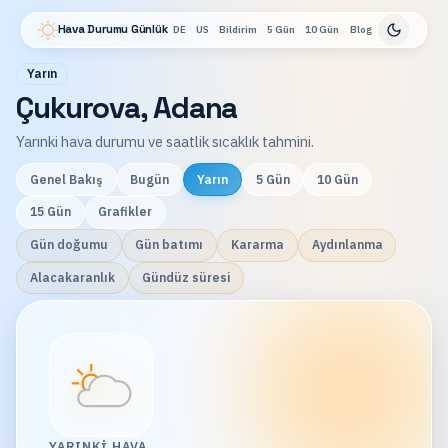
Hava Durumu Günlük
DE
US
Bildirim
5 Gün
10 Gün
Blog
Yarın
Çukurova, Adana
Yarınki hava durumu ve saatlik sıcaklık tahmini.
Genel Bakış
Bugün
Yarın
5 Gün
10 Gün
15 Gün
Grafikler
Gün doğumu
Gün batımı
Kararma
Aydınlanma
Alacakaranlık
Gündüz süresi
YARINKI HAVA