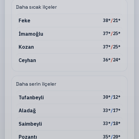
Daha sıcak ilçeler
Feke
38
°
/
21
°
İmamoğlu
37
°
/
25
°
Kozan
37
°
/
25
°
Ceyhan
36
°
/
24
°
Daha serin ilçeler
Tufanbeyli
30
°
/
12
°
Aladağ
33
°
/
17
°
Saimbeyli
33
°
/
18
°
Pozantı
35
°
/
20
°