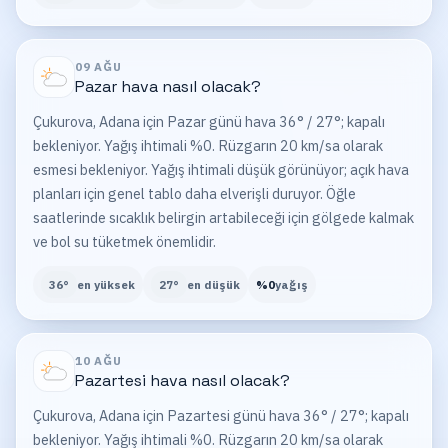
09 AĞU
Pazar
hava nasıl olacak?
Çukurova, Adana için Pazar günü hava 36° / 27°; kapalı
bekleniyor. Yağış ihtimali %0. Rüzgarın 20 km/sa olarak
esmesi bekleniyor. Yağış ihtimali düşük görünüyor; açık hava
planları için genel tablo daha elverişli duruyor. Öğle
saatlerinde sıcaklık belirgin artabileceği için gölgede kalmak
ve bol su tüketmek önemlidir.
36
°
en yüksek
27
°
en düşük
%
0
yağış
10 AĞU
Pazartesi
hava nasıl olacak?
Çukurova, Adana için Pazartesi günü hava 36° / 27°; kapalı
bekleniyor. Yağış ihtimali %0. Rüzgarın 20 km/sa olarak