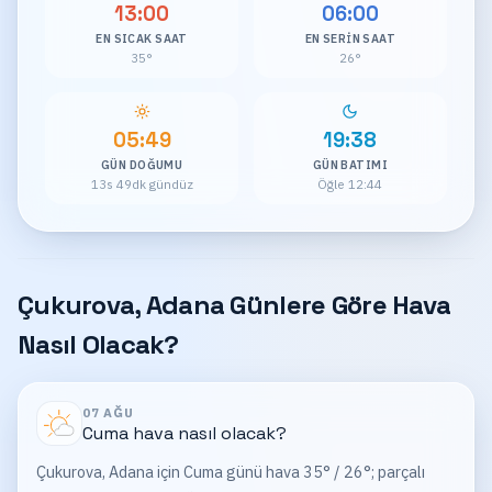
13:00
06:00
EN SICAK SAAT
EN SERIN SAAT
35°
26°
05:49
19:38
GÜN DOĞUMU
GÜN BATIMI
13s 49dk gündüz
Öğle 12:44
Çukurova, Adana Günlere Göre Hava
Nasıl Olacak?
07 AĞU
Cuma
hava nasıl olacak?
Çukurova, Adana için Cuma günü hava 35° / 26°; parçalı