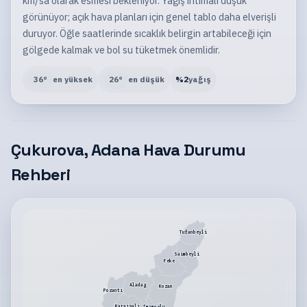
km/sa olarak esmesi bekleniyor. Yağış ihtimali düşük
görünüyor; açık hava planları için genel tablo daha elverişli
duruyor. Öğle saatlerinde sıcaklık belirgin artabileceği için
gölgede kalmak ve bol su tüketmek önemlidir.
36
°
en yüksek
26
°
en düşük
%
2
yağış
Çukurova, Adana Hava Durumu
Rehberi
Tufanbeyli
Saimbeyli
Feke
Aladağ
Kozan
Pozantı
Karaisalı
İmamoğlu