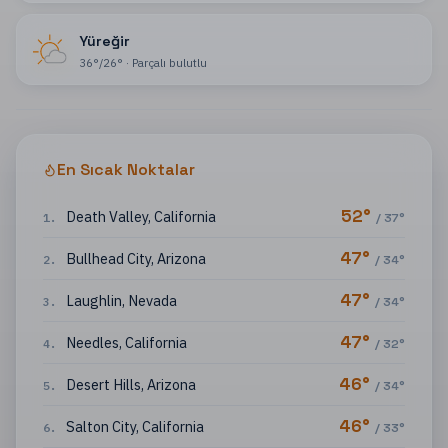
Yüreğir
36
°
/
26
°
·
Parçalı bulutlu
En Sıcak Noktalar
52
°
Death Valley
,
California
1
.
/
37
°
47
°
Bullhead City
,
Arizona
2
.
/
34
°
47
°
Laughlin
,
Nevada
3
.
/
34
°
47
°
Needles
,
California
4
.
/
32
°
46
°
Desert Hills
,
Arizona
5
.
/
34
°
46
°
Salton City
,
California
6
.
/
33
°