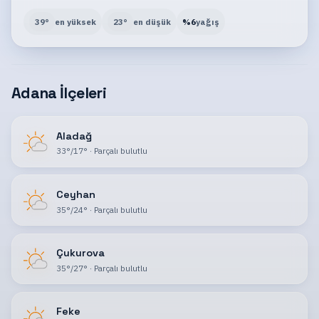
39
°
en yüksek
23
°
en düşük
%
6
yağış
Adana İlçeleri
Aladağ
33
°
/
17
°
·
Parçalı bulutlu
Ceyhan
35
°
/
24
°
·
Parçalı bulutlu
Çukurova
35
°
/
27
°
·
Parçalı bulutlu
Feke