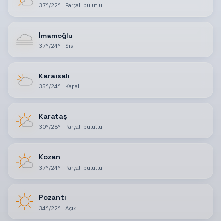
37
°
/
22
°
·
Parçalı bulutlu
İmamoğlu
37
°
/
24
°
·
Sisli
Karaisalı
35
°
/
24
°
·
Kapalı
Karataş
30
°
/
28
°
·
Parçalı bulutlu
Kozan
37
°
/
24
°
·
Parçalı bulutlu
Pozantı
34
°
/
22
°
·
Açık