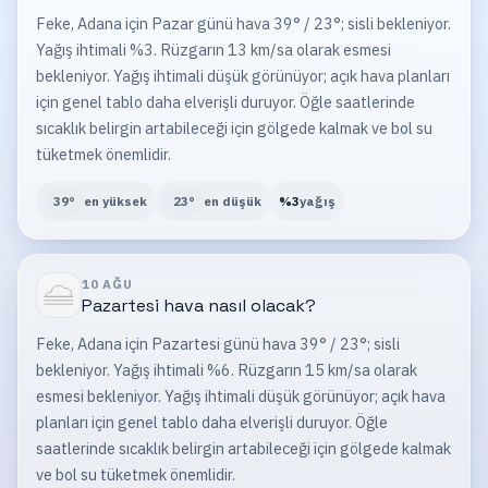
Feke, Adana için Pazar günü hava 39° / 23°; sisli bekleniyor.
Yağış ihtimali %3. Rüzgarın 13 km/sa olarak esmesi
bekleniyor. Yağış ihtimali düşük görünüyor; açık hava planları
için genel tablo daha elverişli duruyor. Öğle saatlerinde
sıcaklık belirgin artabileceği için gölgede kalmak ve bol su
tüketmek önemlidir.
39
°
en yüksek
23
°
en düşük
%
3
yağış
10 AĞU
Pazartesi
hava nasıl olacak?
Feke, Adana için Pazartesi günü hava 39° / 23°; sisli
bekleniyor. Yağış ihtimali %6. Rüzgarın 15 km/sa olarak
esmesi bekleniyor. Yağış ihtimali düşük görünüyor; açık hava
planları için genel tablo daha elverişli duruyor. Öğle
saatlerinde sıcaklık belirgin artabileceği için gölgede kalmak
ve bol su tüketmek önemlidir.