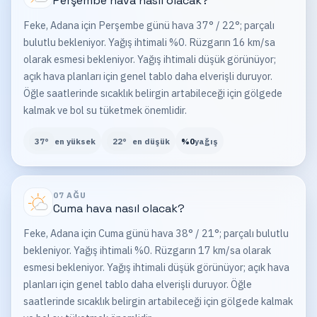
Perşembe
hava nasıl olacak?
Feke, Adana için Perşembe günü hava 37° / 22°; parçalı
bulutlu bekleniyor. Yağış ihtimali %0. Rüzgarın 16 km/sa
olarak esmesi bekleniyor. Yağış ihtimali düşük görünüyor;
açık hava planları için genel tablo daha elverişli duruyor.
Öğle saatlerinde sıcaklık belirgin artabileceği için gölgede
kalmak ve bol su tüketmek önemlidir.
37
°
en yüksek
22
°
en düşük
%
0
yağış
07 AĞU
Cuma
hava nasıl olacak?
Feke, Adana için Cuma günü hava 38° / 21°; parçalı bulutlu
bekleniyor. Yağış ihtimali %0. Rüzgarın 17 km/sa olarak
esmesi bekleniyor. Yağış ihtimali düşük görünüyor; açık hava
planları için genel tablo daha elverişli duruyor. Öğle
saatlerinde sıcaklık belirgin artabileceği için gölgede kalmak