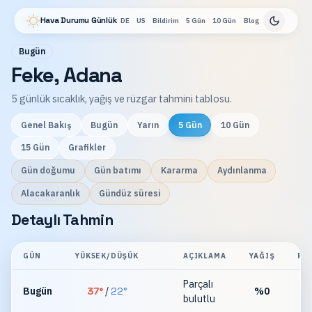
Hava Durumu Günlük
DE
US
Bildirim
5 Gün
10 Gün
Blog
Bugün
Feke, Adana
5 günlük sıcaklık, yağış ve rüzgar tahmini tablosu.
Genel Bakış
Bugün
Yarın
5 Gün
10 Gün
15 Gün
Grafikler
Gün doğumu
Gün batımı
Kararma
Aydınlanma
Alacakaranlık
Gündüz süresi
Detaylı Tahmin
GÜN
YÜKSEK/DÜŞÜK
AÇIKLAMA
YAĞIŞ
RÜ
Parçalı
Bugün
37
°
/
22
°
%
0
bulutlu
km