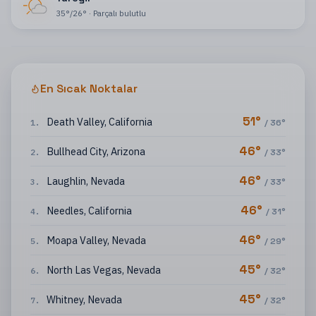
35
°
/
26
°
·
Parçalı bulutlu
En Sıcak Noktalar
51
°
Death Valley
,
California
1
.
/
36
°
46
°
Bullhead City
,
Arizona
2
.
/
33
°
46
°
Laughlin
,
Nevada
3
.
/
33
°
46
°
Needles
,
California
4
.
/
31
°
46
°
Moapa Valley
,
Nevada
5
.
/
29
°
45
°
North Las Vegas
,
Nevada
6
.
/
32
°
45
°
Whitney
,
Nevada
7
.
/
32
°