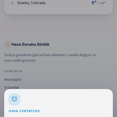
6
°
Granby
,
Colorado
8
.
/
29
°
Hava Durumu Günlük
Türkiye genelinde güncel hava tahminleri, saatlik değişim ve
uzun vadeli görünüm.
TAHMINLER
Ana Sayfa
5 Günlük
10 Günlük
15 Günlük
HAVA CEBINIZDE
SITE