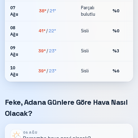
07
Parçalı
38
°
/
21
°
%
0
Ağu
bulutlu
km
08
41
°
/
22
°
Sisli
%
0
Ağu
km
09
39
°
/
23
°
Sisli
%
3
Ağu
km
10
39
°
/
23
°
Sisli
%
6
Ağu
km
Feke, Adana Günlere Göre Hava Nasıl
Olacak?
06 AĞU