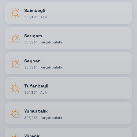
Saimbeyli
33
°
/
19
°
·
Açık
Sarıçam
35
°
/
26
°
·
Parçalı bulutlu
Seyhan
35
°
/
26
°
·
Parçalı bulutlu
Tufanbeyli
30
°
/
13
°
·
Açık
Yumurtalık
32
°
/
26
°
·
Parçalı bulutlu
Yüreğir