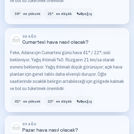
ve bol su tüketmek önemlidir.
38
°
en yüksek
21
°
en düşük
%
0
yağış
08 AĞU
Cumartesi
hava nasıl olacak?
Feke, Adana için Cumartesi günü hava 41° / 22°; sisli
bekleniyor. Yağış ihtimali %0. Rüzgarın 21 km/sa olarak
esmesi bekleniyor. Yağış ihtimali düşük görünüyor; açık hava
planları için genel tablo daha elverişli duruyor. Öğle
saatlerinde sıcaklık belirgin artabileceği için gölgede kalmak
ve bol su tüketmek önemlidir.
41
°
en yüksek
22
°
en düşük
%
0
yağış
09 AĞU
Pazar
hava nasıl olacak?