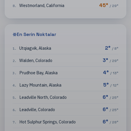
45
°
Westmorland
,
California
8
.
/
29
°
En Serin Noktalar
2
°
Utqiagvik
,
Alaska
1
.
/
8
°
3
°
Walden
,
Colorado
2
.
/
29
°
4
°
Prudhoe Bay
,
Alaska
3
.
/
13
°
5
°
Lazy Mountain
,
Alaska
4
.
/
12
°
6
°
Leadville North
,
Colorado
5
.
/
25
°
6
°
Leadville
,
Colorado
6
.
/
25
°
6
°
Hot Sulphur Springs
,
Colorado
7
.
/
28
°