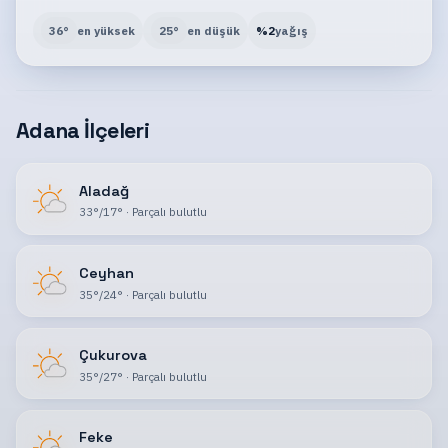
36
°
en yüksek
25
°
en düşük
%
2
yağış
Adana İlçeleri
Aladağ
33
°
/
17
°
·
Parçalı bulutlu
Ceyhan
35
°
/
24
°
·
Parçalı bulutlu
Çukurova
35
°
/
27
°
·
Parçalı bulutlu
Feke