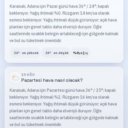
Karaisalı, Adana için Pazar günü hava 36° / 24°; kapalı
bekleniyor. Yağış ihtimali %0. Rüzgarın 14 km/sa olarak
esmesi bekleniyor. Yağış ihtimali düşük görünüyor; açık hava
planları için genel tablo daha elverişli duruyor. Öğle
saatlerinde sıcaklık belirgin artabileceği için gölgede kalmak
ve bol su tüketmek önemlidir.
36
°
en yüksek
24
°
en düşük
%
0
yağış
10 AĞU
Pazartesi
hava nasıl olacak?
Karaisalı, Adana için Pazartesi günü hava 36° / 25°; kapalı
bekleniyor. Yağış ihtimali %2. Rüzgarın 16 km/sa olarak
esmesi bekleniyor. Yağış ihtimali düşük görünüyor; açık hava
planları için genel tablo daha elverişli duruyor. Öğle
saatlerinde sıcaklık belirgin artabileceği için gölgede kalmak
ve bol su tüketmek önemlidir.