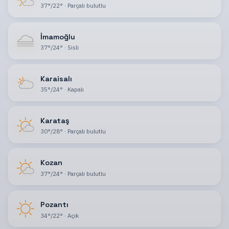
37
°
/
22
°
·
Parçalı bulutlu
İmamoğlu
37
°
/
24
°
·
Sisli
Karaisalı
35
°
/
24
°
·
Kapalı
Karataş
30
°
/
28
°
·
Parçalı bulutlu
Kozan
37
°
/
24
°
·
Parçalı bulutlu
Pozantı
34
°
/
22
°
·
Açık