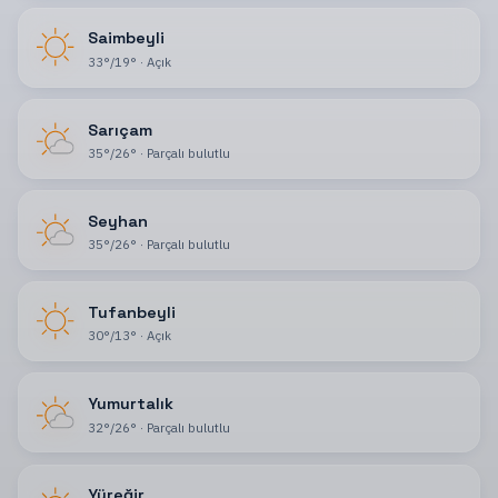
Saimbeyli
33
°
/
19
°
·
Açık
Sarıçam
35
°
/
26
°
·
Parçalı bulutlu
Seyhan
35
°
/
26
°
·
Parçalı bulutlu
Tufanbeyli
30
°
/
13
°
·
Açık
Yumurtalık
32
°
/
26
°
·
Parçalı bulutlu
Yüreğir