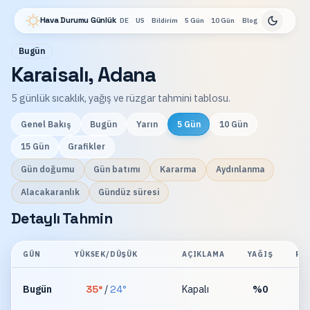
Hava Durumu Günlük
DE
US
Bildirim
5 Gün
10 Gün
Blog
Bugün
Karaisalı, Adana
5 günlük sıcaklık, yağış ve rüzgar tahmini tablosu.
Genel Bakış
Bugün
Yarın
5 Gün
10 Gün
15 Gün
Grafikler
Gün doğumu
Gün batımı
Kararma
Aydınlanma
Alacakaranlık
Gündüz süresi
Detaylı Tahmin
GÜN
YÜKSEK/DÜŞÜK
AÇIKLAMA
YAĞIŞ
RÜ
Bugün
35
°
/
24
°
Kapalı
%
0
km