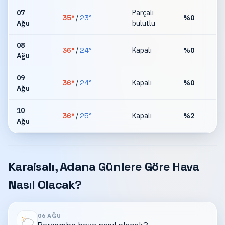
07
Parçalı
35
°
/
23
°
%
0
Ağu
bulutlu
km
08
36
°
/
24
°
Kapalı
%
0
Ağu
km
09
36
°
/
24
°
Kapalı
%
0
Ağu
km
10
36
°
/
25
°
Kapalı
%
2
Ağu
km
Karaisalı, Adana Günlere Göre Hava
Nasıl Olacak?
06 AĞU