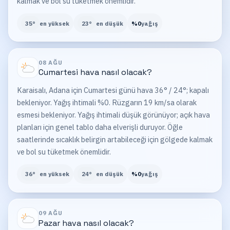
kalmak ve bol su tüketmek önemlidir.
35
°
en yüksek
23
°
en düşük
%
0
yağış
08 AĞU
Cumartesi
hava nasıl olacak?
Karaisalı, Adana için Cumartesi günü hava 36° / 24°; kapalı
bekleniyor. Yağış ihtimali %0. Rüzgarın 19 km/sa olarak
esmesi bekleniyor. Yağış ihtimali düşük görünüyor; açık hava
planları için genel tablo daha elverişli duruyor. Öğle
saatlerinde sıcaklık belirgin artabileceği için gölgede kalmak
ve bol su tüketmek önemlidir.
36
°
en yüksek
24
°
en düşük
%
0
yağış
09 AĞU
Pazar
hava nasıl olacak?