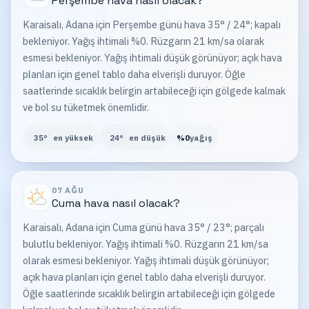
Perşembe
hava nasıl olacak?
Karaisalı, Adana için Perşembe günü hava 35° / 24°; kapalı
bekleniyor. Yağış ihtimali %0. Rüzgarın 21 km/sa olarak
esmesi bekleniyor. Yağış ihtimali düşük görünüyor; açık hava
planları için genel tablo daha elverişli duruyor. Öğle
saatlerinde sıcaklık belirgin artabileceği için gölgede kalmak
ve bol su tüketmek önemlidir.
35
°
en yüksek
24
°
en düşük
%
0
yağış
07 AĞU
Cuma
hava nasıl olacak?
Karaisalı, Adana için Cuma günü hava 35° / 23°; parçalı
bulutlu bekleniyor. Yağış ihtimali %0. Rüzgarın 21 km/sa
olarak esmesi bekleniyor. Yağış ihtimali düşük görünüyor;
açık hava planları için genel tablo daha elverişli duruyor.
Öğle saatlerinde sıcaklık belirgin artabileceği için gölgede