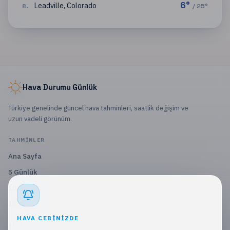
6
°
Leadville
,
Colorado
8
.
/
25
°
Hava Durumu Günlük
Türkiye genelinde güncel hava tahminleri, saatlik değişim ve
uzun vadeli görünüm.
TAHMINLER
Ana Sayfa
5 Günlük
10 Günlük
15 Günlük
HAVA CEBINIZDE
SITE