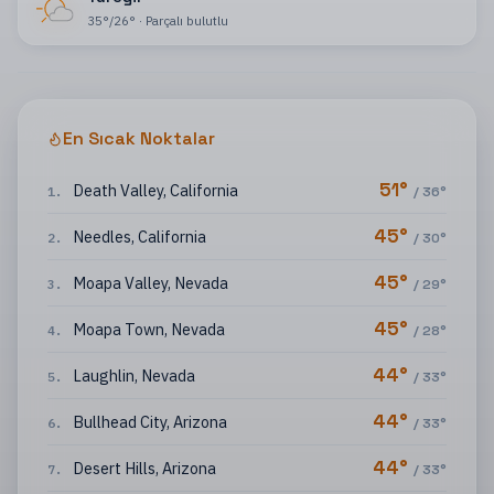
35
°
/
26
°
·
Parçalı bulutlu
En Sıcak Noktalar
51
°
Death Valley
,
California
1
.
/
36
°
45
°
Needles
,
California
2
.
/
30
°
45
°
Moapa Valley
,
Nevada
3
.
/
29
°
45
°
Moapa Town
,
Nevada
4
.
/
28
°
44
°
Laughlin
,
Nevada
5
.
/
33
°
44
°
Bullhead City
,
Arizona
6
.
/
33
°
44
°
Desert Hills
,
Arizona
7
.
/
33
°