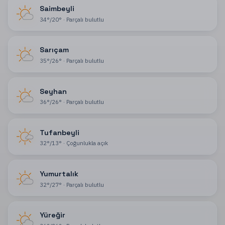
Saimbeyli
34
°
/
20
°
·
Parçalı bulutlu
Sarıçam
35
°
/
26
°
·
Parçalı bulutlu
Seyhan
36
°
/
26
°
·
Parçalı bulutlu
Tufanbeyli
32
°
/
13
°
·
Çoğunlukla açık
Yumurtalık
32
°
/
27
°
·
Parçalı bulutlu
Yüreğir