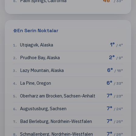
46
°
Palm Springs
,
California
8
.
/
33
°
En Serin Noktalar
1
°
Utqiagvik
,
Alaska
1
.
/
4
°
2
°
Prudhoe Bay
,
Alaska
2
.
/
9
°
6
°
Lazy Mountain
,
Alaska
3
.
/
16
°
6
°
La Pine
,
Oregon
4
.
/
33
°
7
°
Oberharz am Brocken
,
Sachsen-Anhalt
5
.
/
23
°
7
°
Augustusburg
,
Sachsen
6
.
/
24
°
7
°
Bad Berleburg
,
Nordrhein-Westfalen
7
.
/
25
°
7
°
Schmallenberg
,
Nordrhein-Westfalen
8
.
/
26
°