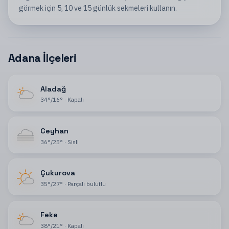
görmek için 5, 10 ve 15 günlük sekmeleri kullanın.
Adana İlçeleri
Aladağ
34
°
/
16
°
·
Kapalı
Ceyhan
36
°
/
25
°
·
Sisli
Çukurova
35
°
/
27
°
·
Parçalı bulutlu
Feke
38
°
/
21
°
·
Kapalı