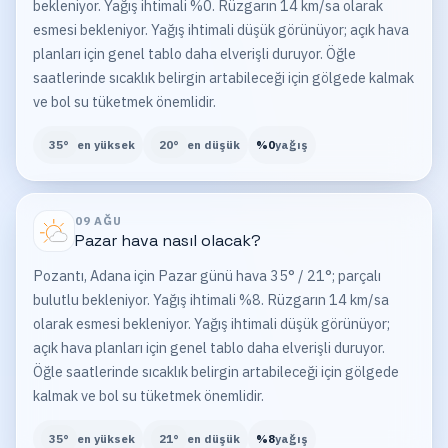
bekleniyor. Yağış ihtimali %0. Rüzgarın 14 km/sa olarak
esmesi bekleniyor. Yağış ihtimali düşük görünüyor; açık hava
planları için genel tablo daha elverişli duruyor. Öğle
saatlerinde sıcaklık belirgin artabileceği için gölgede kalmak
ve bol su tüketmek önemlidir.
35
°
en yüksek
20
°
en düşük
%
0
yağış
09 AĞU
Pazar
hava nasıl olacak?
Pozantı, Adana için Pazar günü hava 35° / 21°; parçalı
bulutlu bekleniyor. Yağış ihtimali %8. Rüzgarın 14 km/sa
olarak esmesi bekleniyor. Yağış ihtimali düşük görünüyor;
açık hava planları için genel tablo daha elverişli duruyor.
Öğle saatlerinde sıcaklık belirgin artabileceği için gölgede
kalmak ve bol su tüketmek önemlidir.
35
°
en yüksek
21
°
en düşük
%
8
yağış