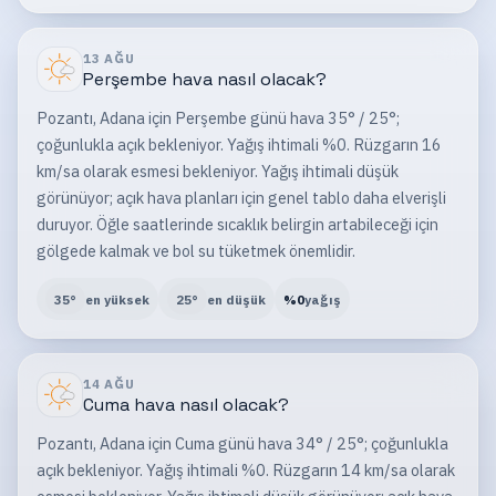
13 AĞU
Perşembe
hava nasıl olacak?
Pozantı, Adana için Perşembe günü hava 35° / 25°;
çoğunlukla açık bekleniyor. Yağış ihtimali %0. Rüzgarın 16
km/sa olarak esmesi bekleniyor. Yağış ihtimali düşük
görünüyor; açık hava planları için genel tablo daha elverişli
duruyor. Öğle saatlerinde sıcaklık belirgin artabileceği için
gölgede kalmak ve bol su tüketmek önemlidir.
35
°
en yüksek
25
°
en düşük
%
0
yağış
14 AĞU
Cuma
hava nasıl olacak?
Pozantı, Adana için Cuma günü hava 34° / 25°; çoğunlukla
açık bekleniyor. Yağış ihtimali %0. Rüzgarın 14 km/sa olarak