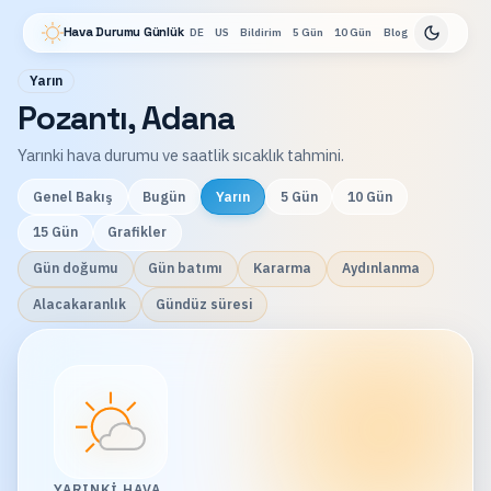
Hava Durumu Günlük
DE
US
Bildirim
5 Gün
10 Gün
Blog
Yarın
Pozantı, Adana
Yarınki hava durumu ve saatlik sıcaklık tahmini.
Genel Bakış
Bugün
Yarın
5 Gün
10 Gün
15 Gün
Grafikler
Gün doğumu
Gün batımı
Kararma
Aydınlanma
Alacakaranlık
Gündüz süresi
YARINKI HAVA