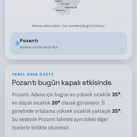
Seyhan
Yüreğir
Yumurtalık
Karataş
Adana
yakın planı:
ilçe sınırlarıyla gösteriliyor
.
Pozantı
Adana
içinde seçili
ilçe
YEREL HAVA ÖZETI
Pozantı
bugün
kapalı
etkisinde.
Pozantı
,
Adana
için bugün en yüksek sıcaklık
35
°
,
en düşük sıcaklık
20
°
olarak görünüyor.
İl
genelinde ortalama yüksek sıcaklık yaklaşık
35
°
;
bu nedenle
Pozantı
tahmini aynı
ildeki
diğer
ilçelerle
birlikte okunmalı.