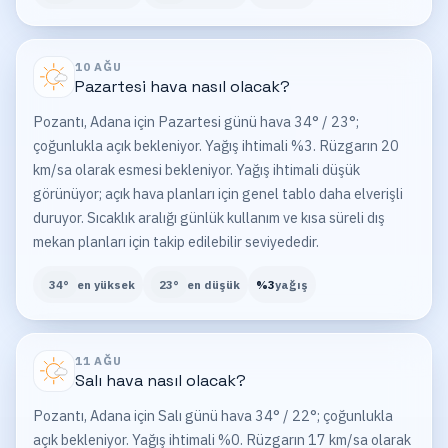
10 AĞU
Pazartesi
hava nasıl olacak?
Pozantı, Adana için Pazartesi günü hava 34° / 23°;
çoğunlukla açık bekleniyor. Yağış ihtimali %3. Rüzgarın 20
km/sa olarak esmesi bekleniyor. Yağış ihtimali düşük
görünüyor; açık hava planları için genel tablo daha elverişli
duruyor. Sıcaklık aralığı günlük kullanım ve kısa süreli dış
mekan planları için takip edilebilir seviyededir.
34
°
en yüksek
23
°
en düşük
%
3
yağış
11 AĞU
Salı
hava nasıl olacak?
Pozantı, Adana için Salı günü hava 34° / 22°; çoğunlukla
açık bekleniyor. Yağış ihtimali %0. Rüzgarın 17 km/sa olarak