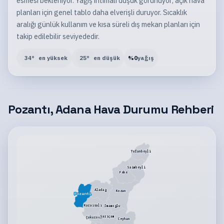
esmesi bekleniyor. Yağış ihtimali düşük görünüyor; açık hava
planları için genel tablo daha elverişli duruyor. Sıcaklık
aralığı günlük kullanım ve kısa süreli dış mekan planları için
takip edilebilir seviyededir.
34
°
en yüksek
25
°
en düşük
%
0
yağış
Pozantı, Adana Hava Durumu Rehberi
Tufanbeyli
Saimbeyli
Feke
Aladağ
Kozan
Pozantı
Karaisalı
İmamoğlu
Sarıçam
Çukurova
Ceyhan