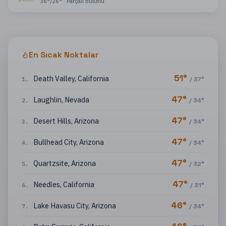
36
°
/
26
°
·
Parçalı bulutlu
En Sıcak Noktalar
51
°
Death Valley
,
California
1
.
/
37
°
47
°
Laughlin
,
Nevada
2
.
/
34
°
47
°
Desert Hills
,
Arizona
3
.
/
34
°
47
°
Bullhead City
,
Arizona
4
.
/
34
°
47
°
Quartzsite
,
Arizona
5
.
/
32
°
47
°
Needles
,
California
6
.
/
31
°
46
°
Lake Havasu City
,
Arizona
7
.
/
34
°