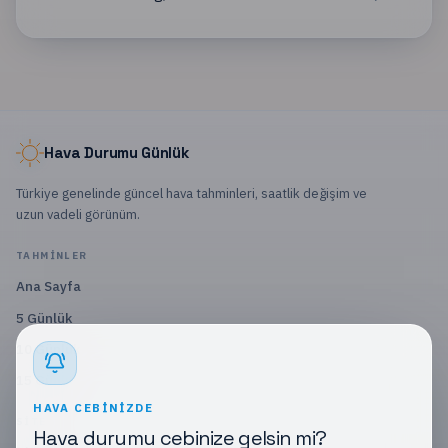
Hava Durumu Günlük
Türkiye genelinde güncel hava tahminleri, saatlik değişim ve
uzun vadeli görünüm.
TAHMINLER
Ana Sayfa
5 Günlük
10 Günlük
15 Günlük
HAVA CEBINIZDE
SITE
Hava durumu cebinize gelsin mi?