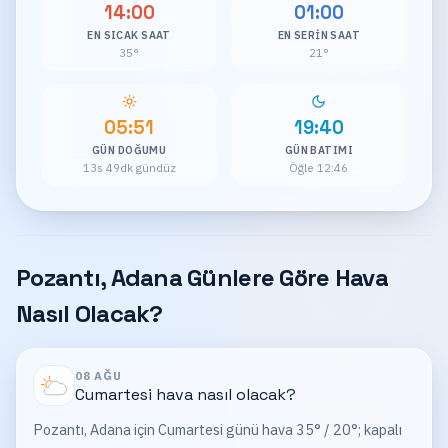
14:00
01:00
EN SICAK SAAT
EN SERIN SAAT
35°
21°
05:51
19:40
GÜN DOĞUMU
GÜN BATIMI
13s 49dk gündüz
Öğle 12:46
Pozantı, Adana Günlere Göre Hava
Nasıl Olacak?
08 AĞU
Cumartesi
hava nasıl olacak?
Pozantı, Adana için Cumartesi günü hava 35° / 20°; kapalı