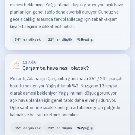
esmesi bekleniyor. Yağış ihtimali düşük görünüyor; açık hava
planları için genel tablo daha elverişli duruyor. Gündüz ve
gece sıcaklığı arasında fark olabileceği için sabah-akşam
kıyafet seçimine dikkat edilmelidir.
34
°
en yüksek
22
°
en düşük
%
0
yağış
12 AĞU
Çarşamba
hava nasıl olacak?
Pozantı, Adana için Çarşamba günü hava 35° / 23°; parçalı
bulutlu bekleniyor. Yağış ihtimali %2. Rüzgarın 13 km/sa
olarak esmesi bekleniyor. Yağış ihtimali düşük görünüyor;
açık hava planları için genel tablo daha elverişli duruyor.
Öğle saatlerinde sıcaklık belirgin artabileceği için gölgede
kalmak ve bol su tüketmek önemlidir.
35
°
en yüksek
23
°
en düşük
%
2
yağış