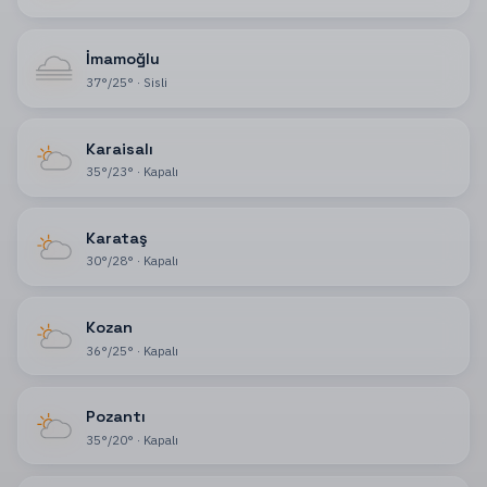
İmamoğlu
37
°
/
25
°
·
Sisli
Karaisalı
35
°
/
23
°
·
Kapalı
Karataş
30
°
/
28
°
·
Kapalı
Kozan
36
°
/
25
°
·
Kapalı
Pozantı
35
°
/
20
°
·
Kapalı