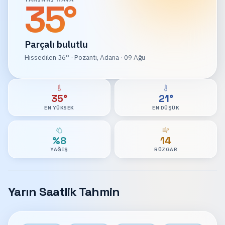
35
°
Parçalı bulutlu
Hissedilen
36
°
·
Pozantı, Adana
· 09 Ağu
35°
21°
EN YÜKSEK
EN DÜŞÜK
%8
14
YAĞIŞ
RÜZGAR
Yarın Saatlik Tahmin