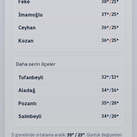
Feke
38
°
/
21
°
İmamoğlu
37
°
/
25
°
Ceyhan
36
°
/
25
°
Kozan
36
°
/
25
°
Daha serin ilçeler
Tufanbeyli
32
°
/
13
°
Aladağ
34
°
/
16
°
Pozantı
35
°
/
20
°
Saimbeyli
34
°
/
20
°
İl
genelinde ortalama aralık:
35
°
/
23
°
. Günlük değişimleri