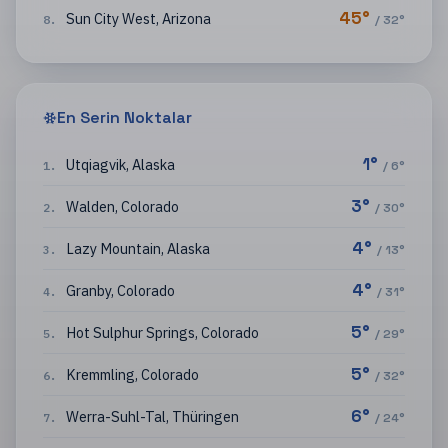
45
°
Sun City West
,
Arizona
8
.
/
32
°
En Serin Noktalar
1
°
Utqiagvik
,
Alaska
1
.
/
6
°
3
°
Walden
,
Colorado
2
.
/
30
°
4
°
Lazy Mountain
,
Alaska
3
.
/
13
°
4
°
Granby
,
Colorado
4
.
/
31
°
5
°
Hot Sulphur Springs
,
Colorado
5
.
/
29
°
5
°
Kremmling
,
Colorado
6
.
/
32
°
6
°
Werra-Suhl-Tal
,
Thüringen
7
.
/
24
°