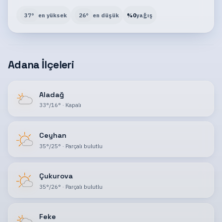
37
°
en yüksek
26
°
en düşük
%
0
yağış
Adana İlçeleri
Aladağ
33
°
/
16
°
·
Kapalı
Ceyhan
35
°
/
25
°
·
Parçalı bulutlu
Çukurova
35
°
/
26
°
·
Parçalı bulutlu
Feke