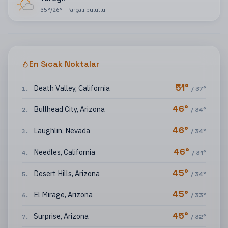
35
°
/
26
°
·
Parçalı bulutlu
En Sıcak Noktalar
51
°
Death Valley
,
California
1
.
/
37
°
46
°
Bullhead City
,
Arizona
2
.
/
34
°
46
°
Laughlin
,
Nevada
3
.
/
34
°
46
°
Needles
,
California
4
.
/
31
°
45
°
Desert Hills
,
Arizona
5
.
/
34
°
45
°
El Mirage
,
Arizona
6
.
/
33
°
45
°
Surprise
,
Arizona
7
.
/
32
°