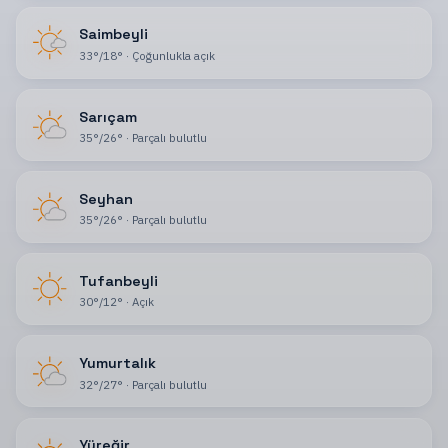
Saimbeyli
33
°
/
18
°
·
Çoğunlukla açık
Sarıçam
35
°
/
26
°
·
Parçalı bulutlu
Seyhan
35
°
/
26
°
·
Parçalı bulutlu
Tufanbeyli
30
°
/
12
°
·
Açık
Yumurtalık
32
°
/
27
°
·
Parçalı bulutlu
Yüreğir