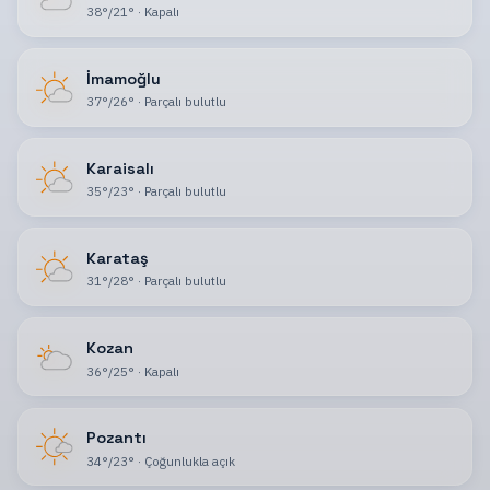
38
°
/
21
°
·
Kapalı
İmamoğlu
37
°
/
26
°
·
Parçalı bulutlu
Karaisalı
35
°
/
23
°
·
Parçalı bulutlu
Karataş
31
°
/
28
°
·
Parçalı bulutlu
Kozan
36
°
/
25
°
·
Kapalı
Pozantı
34
°
/
23
°
·
Çoğunlukla açık