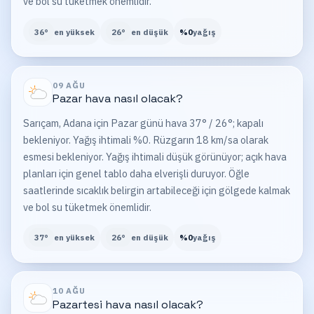
ve bol su tüketmek önemlidir.
36
°
en yüksek
26
°
en düşük
%
0
yağış
09 AĞU
Pazar
hava nasıl olacak?
Sarıçam, Adana için Pazar günü hava 37° / 26°; kapalı
bekleniyor. Yağış ihtimali %0. Rüzgarın 18 km/sa olarak
esmesi bekleniyor. Yağış ihtimali düşük görünüyor; açık hava
planları için genel tablo daha elverişli duruyor. Öğle
saatlerinde sıcaklık belirgin artabileceği için gölgede kalmak
ve bol su tüketmek önemlidir.
37
°
en yüksek
26
°
en düşük
%
0
yağış
10 AĞU
Pazartesi
hava nasıl olacak?