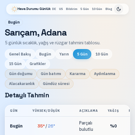
Hava Durumu Günlük
DE
US
Bildirim
5 Gün
10 Gün
Blog
Bugün
Sarıçam, Adana
5 günlük sıcaklık, yağış ve rüzgar tahmini tablosu.
Genel Bakış
Bugün
Yarın
5 Gün
10 Gün
15 Gün
Grafikler
Gün doğumu
Gün batımı
Kararma
Aydınlanma
Alacakaranlık
Gündüz süresi
Detaylı Tahmin
GÜN
YÜKSEK/DÜŞÜK
AÇIKLAMA
YAĞIŞ
RÜ
Parçalı
Bugün
35
°
/
26
°
%
0
bulutlu
km