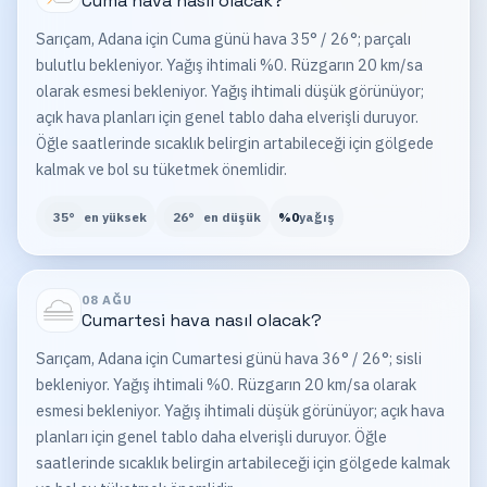
Cuma
hava nasıl olacak?
Sarıçam, Adana için Cuma günü hava 35° / 26°; parçalı
bulutlu bekleniyor. Yağış ihtimali %0. Rüzgarın 20 km/sa
olarak esmesi bekleniyor. Yağış ihtimali düşük görünüyor;
açık hava planları için genel tablo daha elverişli duruyor.
Öğle saatlerinde sıcaklık belirgin artabileceği için gölgede
kalmak ve bol su tüketmek önemlidir.
35
°
en yüksek
26
°
en düşük
%
0
yağış
08 AĞU
Cumartesi
hava nasıl olacak?
Sarıçam, Adana için Cumartesi günü hava 36° / 26°; sisli
bekleniyor. Yağış ihtimali %0. Rüzgarın 20 km/sa olarak
esmesi bekleniyor. Yağış ihtimali düşük görünüyor; açık hava
planları için genel tablo daha elverişli duruyor. Öğle
saatlerinde sıcaklık belirgin artabileceği için gölgede kalmak