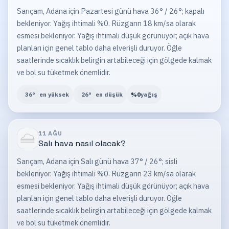
Sarıçam, Adana için Pazartesi günü hava 36° / 26°; kapalı
bekleniyor. Yağış ihtimali %0. Rüzgarın 18 km/sa olarak
esmesi bekleniyor. Yağış ihtimali düşük görünüyor; açık hava
planları için genel tablo daha elverişli duruyor. Öğle
saatlerinde sıcaklık belirgin artabileceği için gölgede kalmak
ve bol su tüketmek önemlidir.
36
°
en yüksek
26
°
en düşük
%
0
yağış
11 AĞU
Salı
hava nasıl olacak?
Sarıçam, Adana için Salı günü hava 37° / 26°; sisli
bekleniyor. Yağış ihtimali %0. Rüzgarın 23 km/sa olarak
esmesi bekleniyor. Yağış ihtimali düşük görünüyor; açık hava
planları için genel tablo daha elverişli duruyor. Öğle
saatlerinde sıcaklık belirgin artabileceği için gölgede kalmak
ve bol su tüketmek önemlidir.