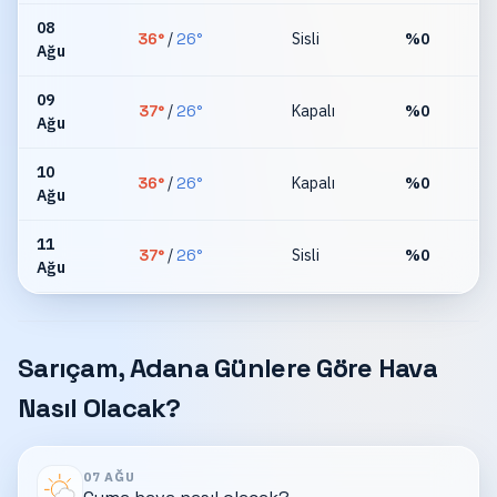
08
36
°
/
26
°
Sisli
%
0
Ağu
km
09
37
°
/
26
°
Kapalı
%
0
Ağu
km
10
36
°
/
26
°
Kapalı
%
0
Ağu
km
11
37
°
/
26
°
Sisli
%
0
Ağu
km
Sarıçam, Adana Günlere Göre Hava
Nasıl Olacak?
07 AĞU