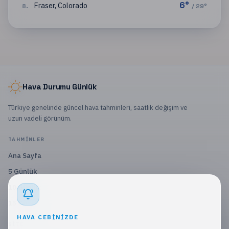
6
°
Fraser
,
Colorado
8
.
/
29
°
Hava Durumu Günlük
Türkiye genelinde güncel hava tahminleri, saatlik değişim ve
uzun vadeli görünüm.
TAHMINLER
Ana Sayfa
5 Günlük
10 Günlük
15 Günlük
HAVA CEBINIZDE
SITE