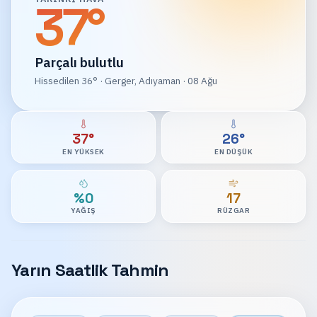
37
°
Parçalı bulutlu
Hissedilen
36
°
·
Gerger, Adıyaman
· 08 Ağu
37°
26°
EN YÜKSEK
EN DÜŞÜK
%0
17
YAĞIŞ
RÜZGAR
Yarın Saatlik Tahmin