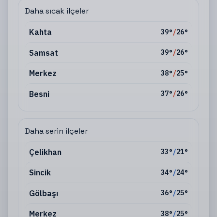
Daha sıcak ilçeler
Kahta
39
°
/
26
°
Samsat
39
°
/
26
°
Merkez
38
°
/
25
°
Besni
37
°
/
26
°
Daha serin ilçeler
Çelikhan
33
°
/
21
°
Sincik
34
°
/
24
°
Gölbaşı
36
°
/
25
°
Merkez
38
°
/
25
°