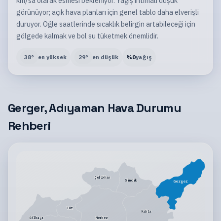
km/sa olarak esmesi bekleniyor. Yağış ihtimali düşük
görünüyor; açık hava planları için genel tablo daha elverişli
duruyor. Öğle saatlerinde sıcaklık belirgin artabileceği için
gölgede kalmak ve bol su tüketmek önemlidir.
38
°
en yüksek
29
°
en düşük
%
0
yağış
Gerger, Adıyaman Hava Durumu
Rehberi
Çelikhan
Sincik
Gerger
Tut
Kahta
Gölbaşı
Merkez