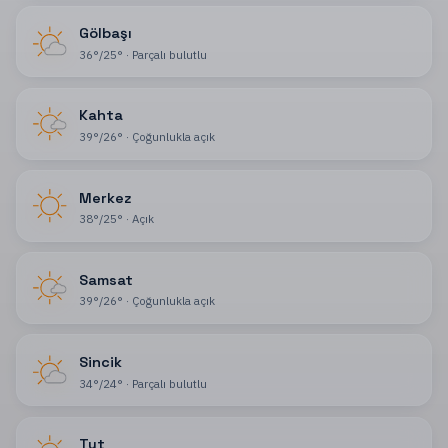
Gölbaşı
36
°
/
25
°
·
Parçalı bulutlu
Kahta
39
°
/
26
°
·
Çoğunlukla açık
Merkez
38
°
/
25
°
·
Açık
Samsat
39
°
/
26
°
·
Çoğunlukla açık
Sincik
34
°
/
24
°
·
Parçalı bulutlu
Tut