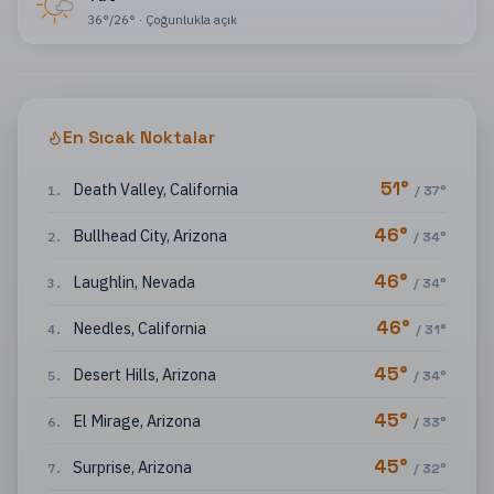
36
°
/
26
°
·
Çoğunlukla açık
En Sıcak Noktalar
51
°
Death Valley
,
California
1
.
/
37
°
46
°
Bullhead City
,
Arizona
2
.
/
34
°
46
°
Laughlin
,
Nevada
3
.
/
34
°
46
°
Needles
,
California
4
.
/
31
°
45
°
Desert Hills
,
Arizona
5
.
/
34
°
45
°
El Mirage
,
Arizona
6
.
/
33
°
45
°
Surprise
,
Arizona
7
.
/
32
°