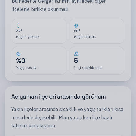
bu nedenle
Gerger
tahmini aynı
ildeki
diğer
ilçelerle
birlikte okunmalı.
37
°
26
°
Bugün yüksek
Bugün düşük
%
0
5
Yağış olasılığı
İl içi sıcaklık sırası
Adıyaman
ilçeleri
arasında görünüm
Yakın
ilçeler
arasında sıcaklık ve yağış farkları kısa
mesafede değişebilir. Plan yaparken
ilçe
bazlı
tahmini karşılaştırın.