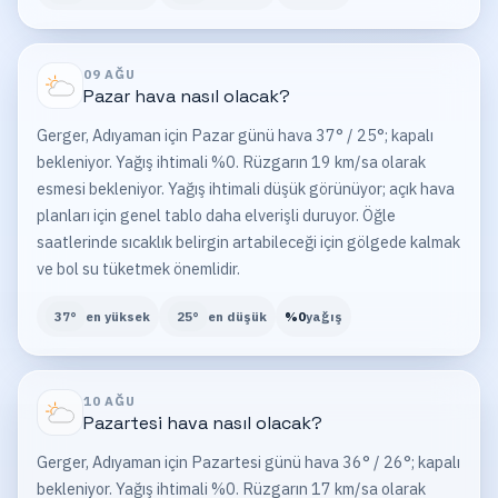
09 AĞU
Pazar
hava nasıl olacak?
Gerger, Adıyaman için Pazar günü hava 37° / 25°; kapalı
bekleniyor. Yağış ihtimali %0. Rüzgarın 19 km/sa olarak
esmesi bekleniyor. Yağış ihtimali düşük görünüyor; açık hava
planları için genel tablo daha elverişli duruyor. Öğle
saatlerinde sıcaklık belirgin artabileceği için gölgede kalmak
ve bol su tüketmek önemlidir.
37
°
en yüksek
25
°
en düşük
%
0
yağış
10 AĞU
Pazartesi
hava nasıl olacak?
Gerger, Adıyaman için Pazartesi günü hava 36° / 26°; kapalı
bekleniyor. Yağış ihtimali %0. Rüzgarın 17 km/sa olarak