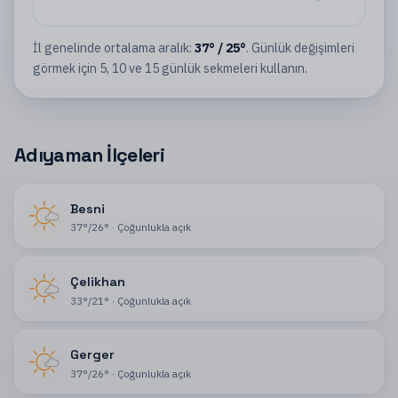
İl
genelinde ortalama aralık:
37
°
/
25
°
. Günlük değişimleri
görmek için 5, 10 ve 15 günlük sekmeleri kullanın.
Adıyaman İlçeleri
Besni
37
°
/
26
°
·
Çoğunlukla açık
Çelikhan
33
°
/
21
°
·
Çoğunlukla açık
Gerger
37
°
/
26
°
·
Çoğunlukla açık