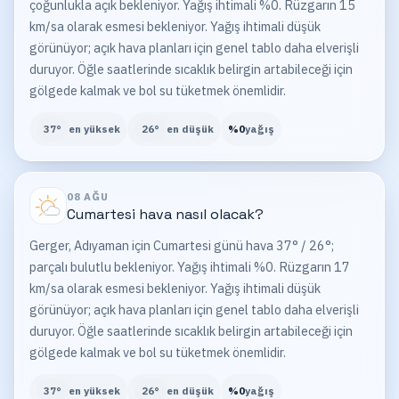
çoğunlukla açık bekleniyor. Yağış ihtimali %0. Rüzgarın 15
km/sa olarak esmesi bekleniyor. Yağış ihtimali düşük
görünüyor; açık hava planları için genel tablo daha elverişli
duruyor. Öğle saatlerinde sıcaklık belirgin artabileceği için
gölgede kalmak ve bol su tüketmek önemlidir.
37
°
en yüksek
26
°
en düşük
%
0
yağış
08 AĞU
Cumartesi
hava nasıl olacak?
Gerger, Adıyaman için Cumartesi günü hava 37° / 26°;
parçalı bulutlu bekleniyor. Yağış ihtimali %0. Rüzgarın 17
km/sa olarak esmesi bekleniyor. Yağış ihtimali düşük
görünüyor; açık hava planları için genel tablo daha elverişli
duruyor. Öğle saatlerinde sıcaklık belirgin artabileceği için
gölgede kalmak ve bol su tüketmek önemlidir.
37
°
en yüksek
26
°
en düşük
%
0
yağış