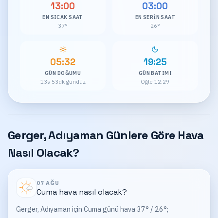
13:00
03:00
EN SICAK SAAT
EN SERIN SAAT
37°
26°
05:32
19:25
GÜN DOĞUMU
GÜN BATIMI
13s 53dk gündüz
Öğle 12:29
Gerger, Adıyaman Günlere Göre Hava
Nasıl Olacak?
07 AĞU
Cuma
hava nasıl olacak?
Gerger, Adıyaman için Cuma günü hava 37° / 26°;