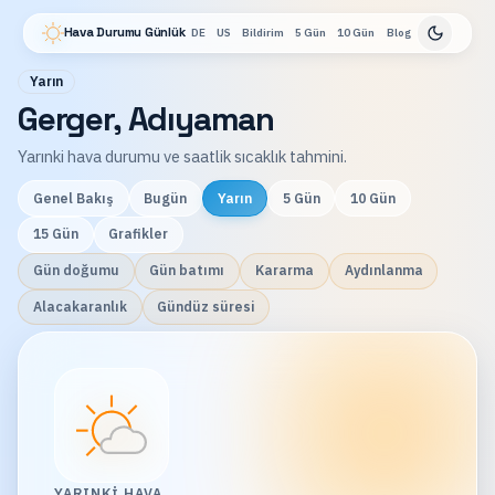
Hava Durumu Günlük
DE
US
Bildirim
5 Gün
10 Gün
Blog
Yarın
Gerger, Adıyaman
Yarınki hava durumu ve saatlik sıcaklık tahmini.
Genel Bakış
Bugün
Yarın
5 Gün
10 Gün
15 Gün
Grafikler
Gün doğumu
Gün batımı
Kararma
Aydınlanma
Alacakaranlık
Gündüz süresi
YARINKI HAVA