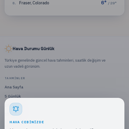
6
°
Fraser
,
Colorado
8
.
/
29
°
Hava Durumu Günlük
Türkiye genelinde güncel hava tahminleri, saatlik değişim ve
uzun vadeli görünüm.
TAHMINLER
Ana Sayfa
5 Günlük
10 Günlük
15 Günlük
HAVA CEBINIZDE
SITE