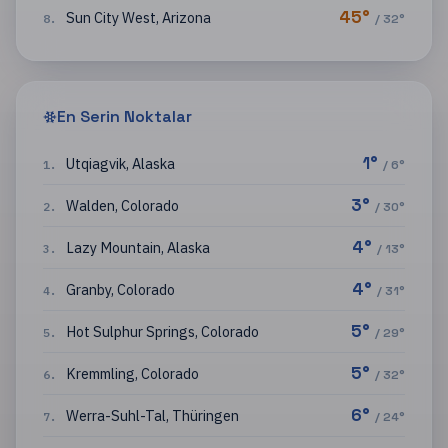
45
°
Sun City West
,
Arizona
8
.
/
32
°
En Serin Noktalar
1
°
Utqiagvik
,
Alaska
1
.
/
6
°
3
°
Walden
,
Colorado
2
.
/
30
°
4
°
Lazy Mountain
,
Alaska
3
.
/
13
°
4
°
Granby
,
Colorado
4
.
/
31
°
5
°
Hot Sulphur Springs
,
Colorado
5
.
/
29
°
5
°
Kremmling
,
Colorado
6
.
/
32
°
6
°
Werra-Suhl-Tal
,
Thüringen
7
.
/
24
°