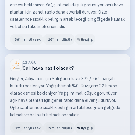
esmesi bekleniyor. Yağış ihtimali düşük görünüyor; açık hava
planları için genel tablo daha elverişli duruyor. Öğle
saatlerinde sıcaklık belirgin artabileceği için gölgede kalmak
ve bol su tüketmek önemlidir.
36
°
en yüksek
26
°
en düşük
%
0
yağış
11 AĞU
Salı
hava nasıl olacak?
Gerger, Adıyaman için Salı günü hava 37° / 26°; parçalı
bulutlu bekleniyor. Yağış ihtimali %0. Rüzgarın 22 km/sa
olarak esmesi bekleniyor. Yağış ihtimali düşük görünüyor;
açık hava planları için genel tablo daha elverişli duruyor.
Öğle saatlerinde sıcaklık belirgin artabileceği için gölgede
kalmak ve bol su tüketmek önemlidir.
37
°
en yüksek
26
°
en düşük
%
0
yağış