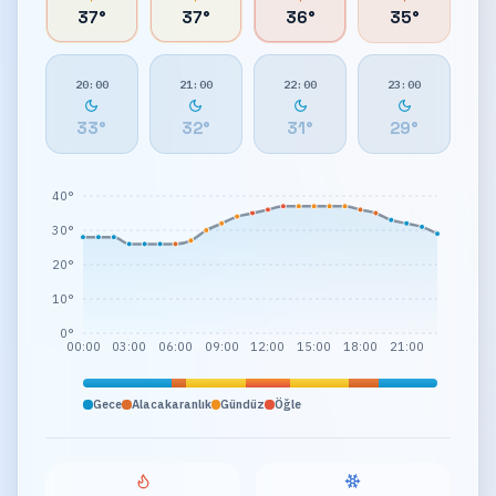
37
°
37
°
36
°
35
°
20:00
21:00
22:00
23:00
33
°
32
°
31
°
29
°
40°
30°
20°
10°
0°
00:00
03:00
06:00
09:00
12:00
15:00
18:00
21:00
Gece
Alacakaranlık
Gündüz
Öğle