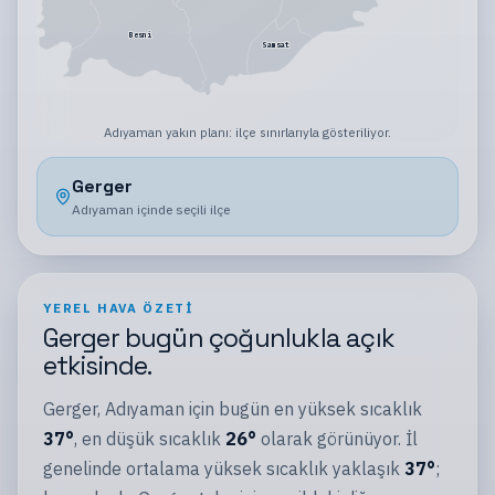
Besni
Samsat
Adıyaman
yakın planı:
ilçe sınırlarıyla gösteriliyor
.
Gerger
Adıyaman
içinde seçili
ilçe
YEREL HAVA ÖZETI
Gerger
bugün
çoğunlukla açık
etkisinde.
Gerger
,
Adıyaman
için bugün en yüksek sıcaklık
37
°
, en düşük sıcaklık
26
°
olarak görünüyor.
İl
genelinde ortalama yüksek sıcaklık yaklaşık
37
°
;