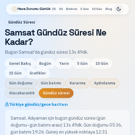
Hava Durumu Günlük
DE
US
Bildirim
5 Gün
10 Gün
Blog
Gündüz Süresi
Samsat Gündüz Süresi Ne
Kadar?
Bugün Samsat'da gündüz süresi 13s 49dk.
Genel Bakış
Bugün
Yarın
5 Gün
10 Gün
15 Gün
Grafikler
Gün doğumu
Gün batımı
Kararma
Aydınlanma
Alacakaranlık
Gündüz süresi
Türkiye gündüz/gece haritası
Samsat, Adıyaman için bugün gündüz süresi (gün
doğumu–gün batımı arası) 13s 49dk. Gün doğumu 05:36,
gün batımı 19:26. Güneş en yüksek noktaya 12:31