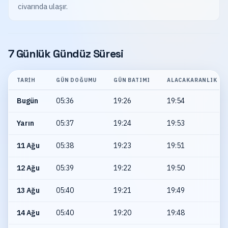
civarında ulaşır.
7 Günlük Gündüz Süresi
TARIH
GÜN DOĞUMU
GÜN BATIMI
ALACAKARANLIK
Bugün
05:36
19:26
19:54
Yarın
05:37
19:24
19:53
11 Ağu
05:38
19:23
19:51
12 Ağu
05:39
19:22
19:50
13 Ağu
05:40
19:21
19:49
14 Ağu
05:40
19:20
19:48