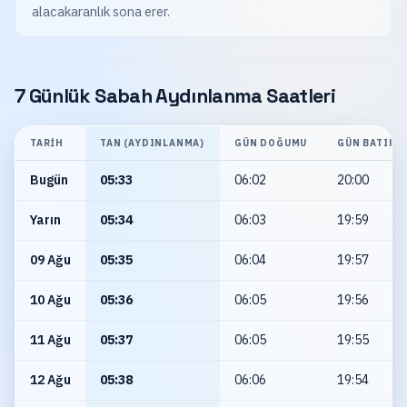
alacakaranlık sona erer.
7 Günlük Sabah Aydınlanma Saatleri
TARIH
TAN (AYDINLANMA)
GÜN DOĞUMU
GÜN BATIMI
Bugün
05:33
06:02
20:00
Yarın
05:34
06:03
19:59
09 Ağu
05:35
06:04
19:57
10 Ağu
05:36
06:05
19:56
11 Ağu
05:37
06:05
19:55
12 Ağu
05:38
06:06
19:54