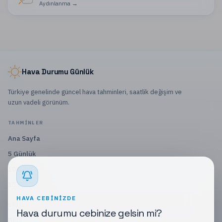
Aydınlanma
→
Hava Durumu Günlük
Türkiye genelinde güncel hava tahminleri, saatlik değişim ve
uzun vadeli görünüm.
TAHMINLER
Ana Sayfa
5 Günlük
10 Günlük
15 Günlük
HAVA CEBINIZDE
SITE
Hava durumu cebinize gelsin mi?
Blog