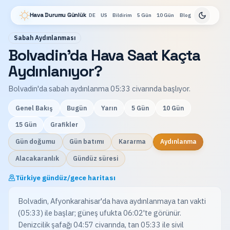
Hava Durumu Günlük
DE
US
Bildirim
5 Gün
10 Gün
Blog
Sabah Aydınlanması
Bolvadin'da Hava Saat Kaçta
Aydınlanıyor?
Bolvadin'da sabah aydınlanma 05:33 civarında başlıyor.
Genel Bakış
Bugün
Yarın
5 Gün
10 Gün
15 Gün
Grafikler
Gün doğumu
Gün batımı
Kararma
Aydınlanma
Alacakaranlık
Gündüz süresi
Türkiye gündüz/gece haritası
Bolvadin, Afyonkarahisar'da hava aydınlanmaya tan vakti
(05:33) ile başlar; güneş ufukta 06:02'te görünür.
Denizcilik şafağı 04:57 civarında, tan 05:33 ile sivil