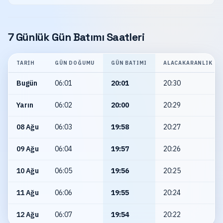
7 Günlük Gün Batımı Saatleri
TARIH
GÜN DOĞUMU
GÜN BATIMI
ALACAKARANLIK
Bugün
06:01
20:01
20:30
Yarın
06:02
20:00
20:29
08 Ağu
06:03
19:58
20:27
09 Ağu
06:04
19:57
20:26
10 Ağu
06:05
19:56
20:25
11 Ağu
06:06
19:55
20:24
12 Ağu
06:07
19:54
20:22