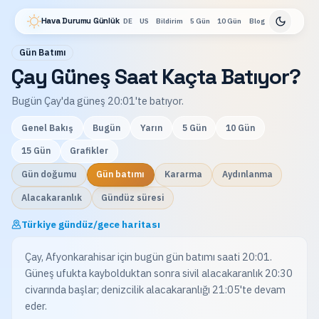
Hava Durumu Günlük
DE
US
Bildirim
5 Gün
10 Gün
Blog
Gün Batımı
Çay Güneş Saat Kaçta Batıyor?
Bugün Çay'da güneş 20:01'te batıyor.
Genel Bakış
Bugün
Yarın
5 Gün
10 Gün
15 Gün
Grafikler
Gün doğumu
Gün batımı
Kararma
Aydınlanma
Alacakaranlık
Gündüz süresi
Türkiye gündüz/gece haritası
Çay, Afyonkarahisar için bugün gün batımı saati 20:01.
Güneş ufukta kaybolduktan sonra sivil alacakaranlık 20:30
civarında başlar; denizcilik alacakaranlığı 21:05'te devam
eder.