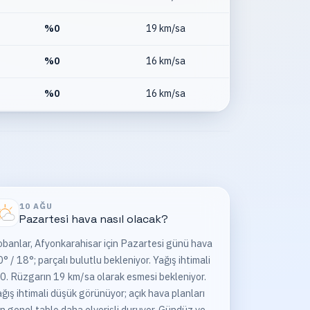
%
0
19 km/sa
%
0
16 km/sa
%
0
16 km/sa
10 AĞU
Pazartesi
hava nasıl olacak?
banlar, Afyonkarahisar için Pazartesi günü hava
° / 18°; parçalı bulutlu bekleniyor. Yağış ihtimali
0. Rüzgarın 19 km/sa olarak esmesi bekleniyor.
ğış ihtimali düşük görünüyor; açık hava planları
in genel tablo daha elverişli duruyor. Gündüz ve