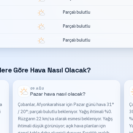
Parçalı bulutlu
Parçalı bulutlu
Parçalı bulutlu
ere Göre Hava Nasıl Olacak?
09 AĞU
Pazar
hava nasıl olacak?
va
Çobanlar, Afyonkarahisar için Pazar günü hava 31°
Ço
i
/ 20°; parçalı bulutlu bekleniyor. Yağış ihtimali %0.
30
Rüzgarın 22 km/sa olarak esmesi bekleniyor. Yağış
%
ihtimali düşük görünüyor; açık hava planları için
Ya
genel tablo daha elverişli duruyor. Sıcaklık aralığı
iç