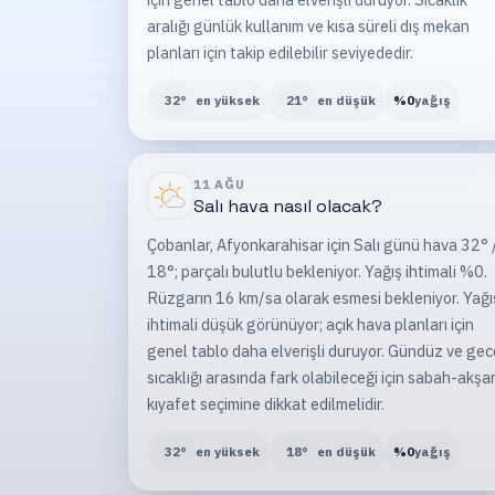
aralığı günlük kullanım ve kısa süreli dış mekan
planları için takip edilebilir seviyededir.
32
°
en yüksek
21
°
en düşük
%
0
yağış
11 AĞU
Salı
hava nasıl olacak?
Çobanlar, Afyonkarahisar için Salı günü hava 32° 
18°; parçalı bulutlu bekleniyor. Yağış ihtimali %0.
Rüzgarın 16 km/sa olarak esmesi bekleniyor. Yağı
ihtimali düşük görünüyor; açık hava planları için
genel tablo daha elverişli duruyor. Gündüz ve gec
sıcaklığı arasında fark olabileceği için sabah-akş
kıyafet seçimine dikkat edilmelidir.
32
°
en yüksek
18
°
en düşük
%
0
yağış