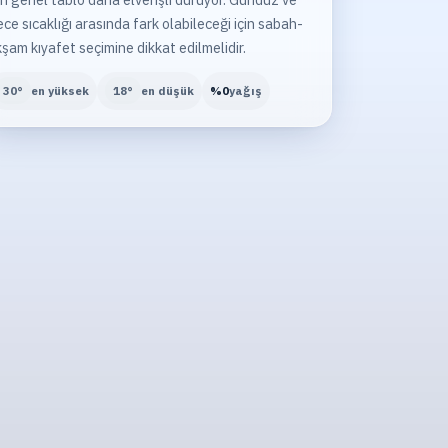
ce sıcaklığı arasında fark olabileceği için sabah-
şam kıyafet seçimine dikkat edilmelidir.
30
°
en yüksek
18
°
en düşük
%
0
yağış