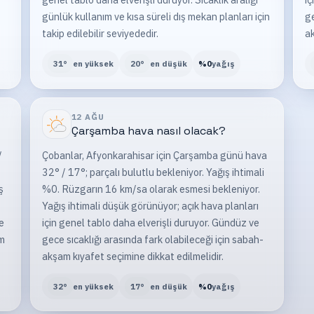
günlük kullanım ve kısa süreli dış mekan planları için
ge
takip edilebilir seviyededir.
ak
31
°
en yüksek
20
°
en düşük
%
0
yağış
12 AĞU
Çarşamba
hava nasıl olacak?
/
Çobanlar, Afyonkarahisar için Çarşamba günü hava
32° / 17°; parçalı bulutlu bekleniyor. Yağış ihtimali
ş
%0. Rüzgarın 16 km/sa olarak esmesi bekleniyor.
Yağış ihtimali düşük görünüyor; açık hava planları
e
için genel tablo daha elverişli duruyor. Gündüz ve
am
gece sıcaklığı arasında fark olabileceği için sabah-
akşam kıyafet seçimine dikkat edilmelidir.
32
°
en yüksek
17
°
en düşük
%
0
yağış