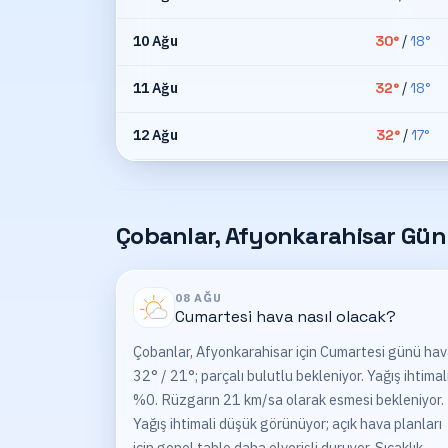
10 Ağu
30
°
/
18
°
11 Ağu
32
°
/
18
°
12 Ağu
32
°
/
17
°
Çobanlar, Afyonkarahisar Günl
08 AĞU
Cumartesi
hava nasıl olacak?
Çobanlar, Afyonkarahisar için Cumartesi günü ha
32° / 21°; parçalı bulutlu bekleniyor. Yağış ihtimal
%0. Rüzgarın 21 km/sa olarak esmesi bekleniyor.
Yağış ihtimali düşük görünüyor; açık hava planları
için genel tablo daha elverişli duruyor. Sıcaklık