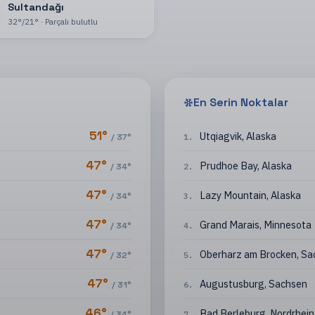
Sultandağı
32
°
/
21
°
·
Parçalı bulutlu
En Serin Noktalar
51
°
Utqiagvik
,
Alaska
/
37
°
1
.
47
°
Prudhoe Bay
,
Alaska
/
34
°
2
.
47
°
Lazy Mountain
,
Alaska
/
34
°
3
.
47
°
Grand Marais
,
Minnesota
/
34
°
4
.
47
°
Oberharz am Brocken
,
Sa
/
32
°
5
.
47
°
Augustusburg
,
Sachsen
/
31
°
6
.
46
°
Bad Berleburg
,
Nordrhei
/
34
°
7
.