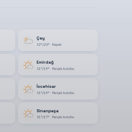
Çay
32
°
/
20
°
·
Kapalı
Emirdağ
31
°
/
19
°
·
Parçalı bulutlu
İscehisar
31
°
/
19
°
·
Parçalı bulutlu
Sinanpaşa
31
°
/
17
°
·
Parçalı bulutlu