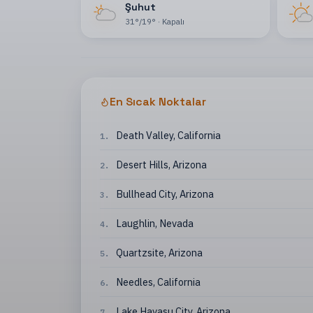
Şuhut
31
°
/
19
°
·
Kapalı
En Sıcak Noktalar
Death Valley
,
California
1
.
Desert Hills
,
Arizona
2
.
Bullhead City
,
Arizona
3
.
Laughlin
,
Nevada
4
.
Quartzsite
,
Arizona
5
.
Needles
,
California
6
.
Lake Havasu City
,
Arizona
7
.