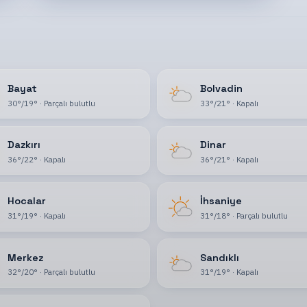
Bayat
Bolvadin
30
°
/
19
°
·
Parçalı bulutlu
33
°
/
21
°
·
Kapalı
Dazkırı
Dinar
36
°
/
22
°
·
Kapalı
36
°
/
21
°
·
Kapalı
Hocalar
İhsaniye
31
°
/
19
°
·
Kapalı
31
°
/
18
°
·
Parçalı bulutlu
Merkez
Sandıklı
32
°
/
20
°
·
Parçalı bulutlu
31
°
/
19
°
·
Kapalı