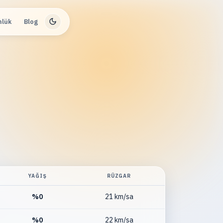
nlük
Blog
YAĞIŞ
RÜZGAR
%
0
21 km/sa
%
0
22 km/sa