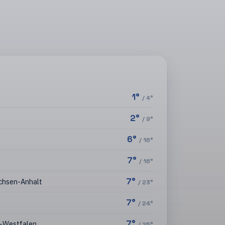
1
°
/
4
°
2
°
/
9
°
6
°
/
16
°
7
°
/
16
°
7
°
chsen-Anhalt
/
23
°
7
°
/
24
°
7
°
n-Westfalen
/
25
°