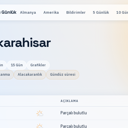
 Günlük
Almanya
Amerika
Bildirimler
5 Günlük
10 Gü
karahisar
ün
15 Gün
Grafikler
lanma
Alacakaranlık
Gündüz süresi
AÇIKLAMA
Parçalı bulutlu
Parçalı bulutlu