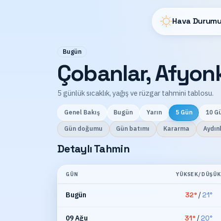
Hava Durumu
Bugün
Çobanlar, Afyon
5 günlük sıcaklık, yağış ve rüzgar tahmini tablosu.
Genel Bakış
Bugün
Yarın
5 Gün
10 G
Gün doğumu
Gün batımı
Kararma
Aydın
Detaylı Tahmin
GÜN
YÜKSEK/DÜŞÜK
Bugün
32
°
/
21
°
09 Ağu
31
°
/
20
°