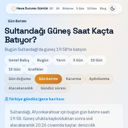
Hava Durumu Günlük
DE
US
Bildirim
5 Gün
10 Gün
Blog
Gün Batımı
Sultandağı Güneş Saat Kaçta
Batıyor?
Bugün Sultandağı'da güneş 19:58'te batıyor.
Genel Bakış
Bugün
Yarın
5 Gün
10 Gün
15 Gün
Grafikler
Gün doğumu
Gün batımı
Kararma
Aydınlanma
Alacakaranlık
Gündüz süresi
Türkiye gündüz/gece haritası
Sultandağı, Afyonkarahisar için bugün gün batımı saati
19:58. Güneş ufukta kaybolduktan sonra sivil
alacakaranlık 20:26 civarında başlar; denizcilik