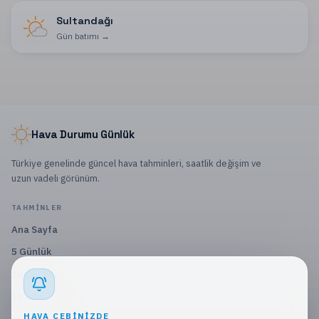
Sultandağı
Gün batımı
→
Hava Durumu Günlük
Türkiye genelinde güncel hava tahminleri, saatlik değişim ve
uzun vadeli görünüm.
TAHMINLER
Ana Sayfa
5 Günlük
10 Günlük
15 Günlük
HAVA CEBINIZDE