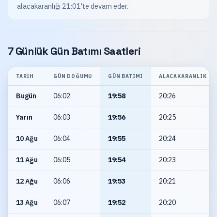
alacakaranlığı 21:01'te devam eder.
7 Günlük Gün Batımı Saatleri
TARIH
GÜN DOĞUMU
GÜN BATIMI
ALACAKARANLIK
Bugün
06:02
19:58
20:26
Yarın
06:03
19:56
20:25
10 Ağu
06:04
19:55
20:24
11 Ağu
06:05
19:54
20:23
12 Ağu
06:06
19:53
20:21
13 Ağu
06:07
19:52
20:20