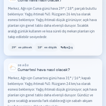
Cuma
hava nasıl olacak?
Merkez, Ağrı için Cuma günü hava 29° / 18°; parçalı bulutlu
bekleniyor. Yağış ihtimali %0. Rüzgarın 26 km/sa olarak
esmesi bekleniyor. Yağış ihtimali düşük görünüyor; açık hava
planları için genel tablo daha elverişli duruyor. Sıcaklık
aralığı günlük kullanım ve kısa süreli dış mekan planları için
takip edilebilir seviyededir.
29
°
en yüksek
18
°
en düşük
%
0
yağış
08 AĞU
Cumartesi
hava nasıl olacak?
Merkez, Ağrı için Cumartesi günü hava 31° / 16°; kapalı
bekleniyor. Yağış ihtimali %0. Rüzgarın 24 km/sa olarak
esmesi bekleniyor. Yağış ihtimali düşük görünüyor; açık hava
planları için genel tablo daha elverişli duruyor. Gündüz ve
gece sıcaklığı arasında fark olabileceği için sabah-akşam