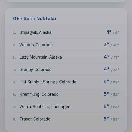
En Serin Noktalar
1
°
Utqiagvik
,
Alaska
1
.
/
6
°
3
°
Walden
,
Colorado
2
.
/
30
°
4
°
Lazy Mountain
,
Alaska
3
.
/
13
°
4
°
Granby
,
Colorado
4
.
/
31
°
5
°
Hot Sulphur Springs
,
Colorado
5
.
/
29
°
5
°
Kremmling
,
Colorado
6
.
/
32
°
6
°
Werra-Suhl-Tal
,
Thüringen
7
.
/
24
°
6
°
Fraser
,
Colorado
8
.
/
29
°