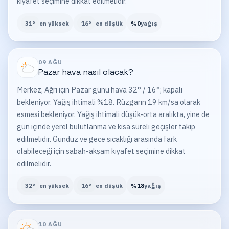
kıyafet seçimine dikkat edilmelidir.
31
°
en yüksek
16
°
en düşük
%
0
yağış
09 AĞU
Pazar
hava nasıl olacak?
Merkez, Ağrı için Pazar günü hava 32° / 16°; kapalı
bekleniyor. Yağış ihtimali %18. Rüzgarın 19 km/sa olarak
esmesi bekleniyor. Yağış ihtimali düşük-orta aralıkta, yine de
gün içinde yerel bulutlanma ve kısa süreli geçişler takip
edilmelidir. Gündüz ve gece sıcaklığı arasında fark
olabileceği için sabah-akşam kıyafet seçimine dikkat
edilmelidir.
32
°
en yüksek
16
°
en düşük
%
18
yağış
10 AĞU