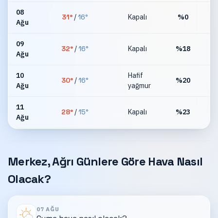
08
31
°
/
16
°
Kapalı
%
0
Ağu
km
09
32
°
/
16
°
Kapalı
%
18
Ağu
km
10
Hafif
30
°
/
16
°
%
20
Ağu
yağmur
km
11
28
°
/
15
°
Kapalı
%
23
Ağu
km
Merkez, Ağrı Günlere Göre Hava Nasıl
Olacak?
07 AĞU