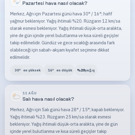
Pazartesi
hava nasıl olacak?
Merkez, Ağrı için Pazartesi günü hava 30° / 16°; hafif
yağmur bekleniyor. Yağış ihtimali %20. Rüzgarın 12 km/sa
olarak esmesi bekleniyor. Yağış ihtimali düşük-orta aralıkta,
yine de gün içinde yerel bulutlanma ve kısa süreli geçişler
takip edilmelidir. Gündüz ve gece sıcaklığı arasında fark
olabileceği için sabah-akşam kıyafet seçimine dikkat
edilmelidir.
30
°
en yüksek
16
°
en düşük
%
20
yağış
11 AĞU
Salı
hava nasıl olacak?
Merkez, Ağrı için Salı günü hava 28° / 15°; kapalı bekleniyor.
Yağış ihtimali %23. Rüzgarın 25 km/sa olarak esmesi
bekleniyor. Yağış ihtimali düşük-orta aralıkta, yine de gün
içinde yerel bulutlanma ve kısa süreli geçişler takip