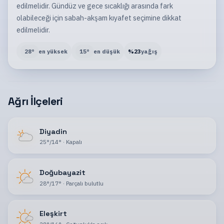
edilmelidir. Gündüz ve gece sıcaklığı arasında fark
olabileceği için sabah-akşam kıyafet seçimine dikkat
edilmelidir.
28
°
en yüksek
15
°
en düşük
%
23
yağış
Ağrı İlçeleri
Diyadin
25
°
/
14
°
·
Kapalı
Doğubayazit
28
°
/
17
°
·
Parçalı bulutlu
Eleşkirt