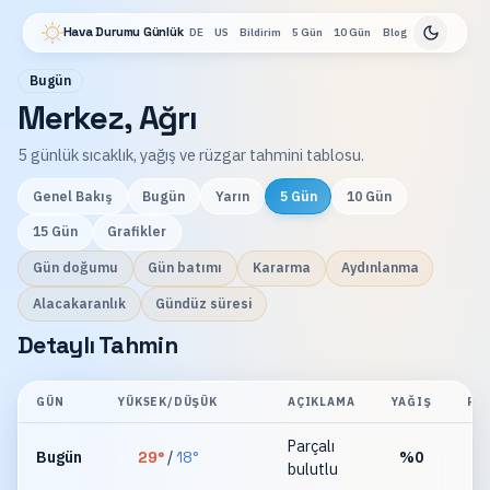
Hava Durumu Günlük
DE
US
Bildirim
5 Gün
10 Gün
Blog
Bugün
Merkez, Ağrı
5 günlük sıcaklık, yağış ve rüzgar tahmini tablosu.
Genel Bakış
Bugün
Yarın
5 Gün
10 Gün
15 Gün
Grafikler
Gün doğumu
Gün batımı
Kararma
Aydınlanma
Alacakaranlık
Gündüz süresi
Detaylı Tahmin
GÜN
YÜKSEK/DÜŞÜK
AÇIKLAMA
YAĞIŞ
RÜ
Parçalı
Bugün
29
°
/
18
°
%
0
bulutlu
km