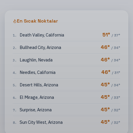
En Sıcak Noktalar
51
°
Death Valley
,
California
1
.
/
37
°
46
°
Bullhead City
,
Arizona
2
.
/
34
°
46
°
Laughlin
,
Nevada
3
.
/
34
°
46
°
Needles
,
California
4
.
/
31
°
45
°
Desert Hills
,
Arizona
5
.
/
34
°
45
°
El Mirage
,
Arizona
6
.
/
33
°
45
°
Surprise
,
Arizona
7
.
/
32
°
45
°
Sun City West
,
Arizona
8
.
/
32
°