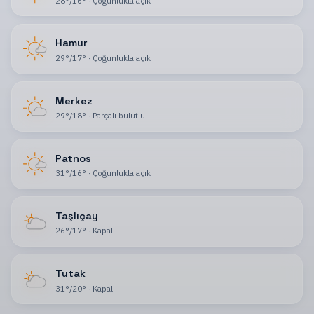
28
°
/
16
°
·
Çoğunlukla açık
Hamur
29
°
/
17
°
·
Çoğunlukla açık
Merkez
29
°
/
18
°
·
Parçalı bulutlu
Patnos
31
°
/
16
°
·
Çoğunlukla açık
Taşlıçay
26
°
/
17
°
·
Kapalı
Tutak
31
°
/
20
°
·
Kapalı