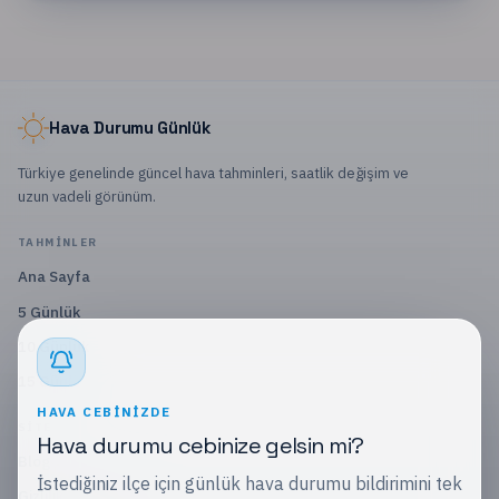
Hava Durumu Günlük
Türkiye genelinde güncel hava tahminleri, saatlik değişim ve
uzun vadeli görünüm.
TAHMINLER
Ana Sayfa
5 Günlük
10 Günlük
15 Günlük
HAVA CEBINIZDE
SITE
Hava durumu cebinize gelsin mi?
Blog
İstediğiniz ilçe için günlük hava durumu bildirimini tek
Gizlilik Politikası