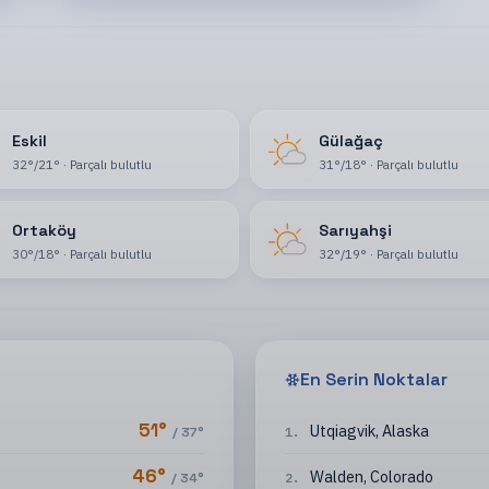
Eskil
Gülağaç
32
°
/
21
°
·
Parçalı bulutlu
31
°
/
18
°
·
Parçalı bulutlu
Ortaköy
Sarıyahşi
30
°
/
18
°
·
Parçalı bulutlu
32
°
/
19
°
·
Parçalı bulutlu
En Serin Noktalar
51
°
Utqiagvik
,
Alaska
/
37
°
1
.
46
°
Walden
,
Colorado
/
34
°
2
.