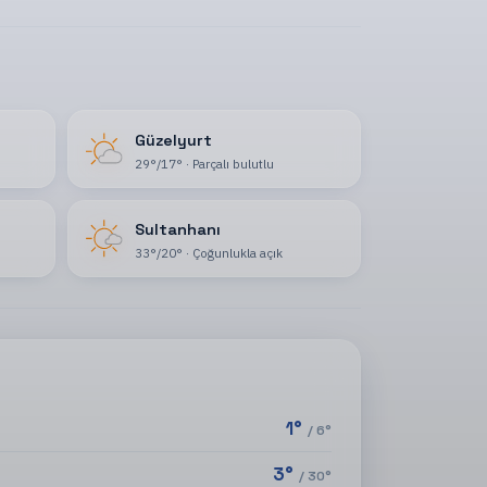
Güzelyurt
29
°
/
17
°
·
Parçalı bulutlu
Sultanhanı
33
°
/
20
°
·
Çoğunlukla açık
1
°
/
6
°
3
°
/
30
°