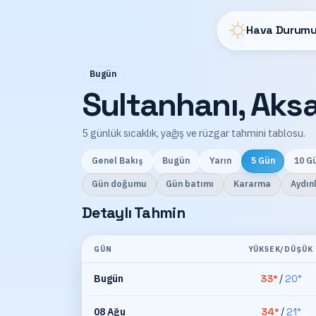
Hava Durumu
Bugün
Sultanhanı, Aks
5 günlük sıcaklık, yağış ve rüzgar tahmini tablosu.
Genel Bakış
Bugün
Yarın
5 Gün
10 G
Gün doğumu
Gün batımı
Kararma
Aydın
Detaylı Tahmin
GÜN
YÜKSEK/DÜŞÜK
Bugün
33
°
/
20
°
08 Ağu
34
°
/
21
°