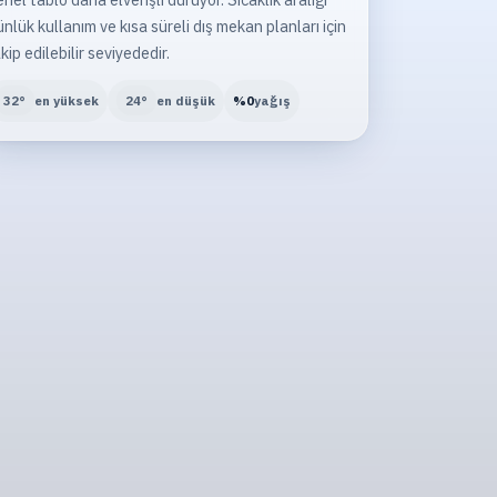
nlük kullanım ve kısa süreli dış mekan planları için
kip edilebilir seviyededir.
32
°
en yüksek
24
°
en düşük
%
0
yağış