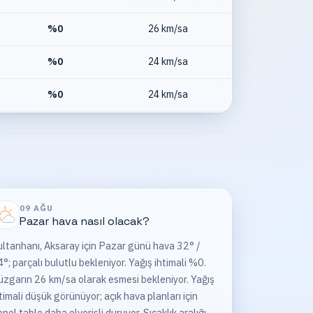
%
0
26 km/sa
%
0
24 km/sa
%
0
24 km/sa
09 AĞU
Pazar
hava nasıl olacak?
ltanhanı, Aksaray için Pazar günü hava 32° /
°; parçalı bulutlu bekleniyor. Yağış ihtimali %0.
zgarın 26 km/sa olarak esmesi bekleniyor. Yağış
timali düşük görünüyor; açık hava planları için
nel tablo daha elverişli duruyor. Sıcaklık aralığı