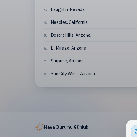
Laughlin
,
Nevada
3
.
Needles
,
California
4
.
Desert Hills
,
Arizona
5
.
El Mirage
,
Arizona
6
.
Surprise
,
Arizona
7
.
Sun City West
,
Arizona
8
.
Hava Durumu Günlük