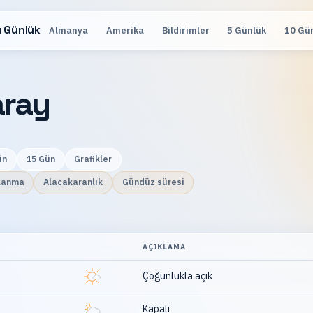
 Günlük
Almanya
Amerika
Bildirimler
5 Günlük
10 Gü
aray
ün
15 Gün
Grafikler
lanma
Alacakaranlık
Gündüz süresi
AÇIKLAMA
Çoğunlukla açık
Kapalı