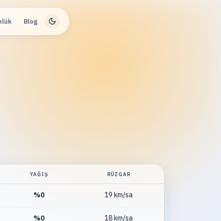
nlük
Blog
YAĞIŞ
RÜZGAR
%
0
19 km/sa
%
0
18 km/sa