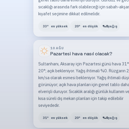
sıcaklığı arasında fark olabileceği için sabah-akş
kıyafet seçimine dikkat edilmelidir.
33
°
en yüksek
20
°
en düşük
%
0
yağış
10 AĞU
Pazartesi
hava nasıl olacak?
Sultanhanı, Aksaray için Pazartesi günü hava 31°
20°; açık bekleniyor. Yağış ihtimali %0. Rüzgarın 
km/sa olarak esmesi bekleniyor. Yağış ihtimali düş
görünüyor; açık hava planları için genel tablo dah
elverişli duruyor. Sıcaklık aralığı günlük kullanım v
kısa süreli dış mekan planları için takip edilebilir
seviyededir.
31
°
en yüksek
20
°
en düşük
%
0
yağış