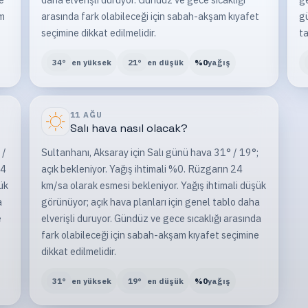
am
arasında fark olabileceği için sabah-akşam kıyafet
gü
seçimine dikkat edilmelidir.
ta
34
°
en yüksek
21
°
en düşük
%
0
yağış
11 AĞU
Salı
hava nasıl olacak?
 /
Sultanhanı, Aksaray için Salı günü hava 31° / 19°;
24
açık bekleniyor. Yağış ihtimali %0. Rüzgarın 24
ük
km/sa olarak esmesi bekleniyor. Yağış ihtimali düşük
a
görünüyor; açık hava planları için genel tablo daha
e
elverişli duruyor. Gündüz ve gece sıcaklığı arasında
fark olabileceği için sabah-akşam kıyafet seçimine
dikkat edilmelidir.
31
°
en yüksek
19
°
en düşük
%
0
yağış