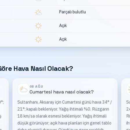
Parçalı bulutlu
Açık
Açık
öre Hava Nasıl Olacak?
08 AĞU
Cumartesi
hava nasıl olacak?
°;
Sultanhanı, Aksaray için Cumartesi günü hava 34° /
Su
21°; kapalı bekleniyor. Yağış ihtimali %0. Rüzgarın
24
ş
18 km/sa olarak esmesi bekleniyor. Yağış ihtimali
Rü
düşük görünüyor; açık hava planları için genel tablo
ih
e
daha elverişli duruyor. Gündüz ve gece sıcaklığı
ge