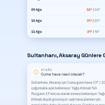
09 Ağu
32
°
/
24
°
10 Ağu
31
°
/
20
°
11 Ağu
31
°
/
19
°
Sultanhanı, Aksaray Günlere G
07 AĞU
Cuma
hava nasıl olacak?
Sultanhanı, Aksaray için Cuma günü hava 33° / 20
çoğunlukla açık bekleniyor. Yağış ihtimali %0.
Rüzgarın 19 km/sa olarak esmesi bekleniyor. Yağı
ihtimali düşük görünüyor; açık hava planları için
genel tablo daha elverişli duruyor. Gündüz ve gec