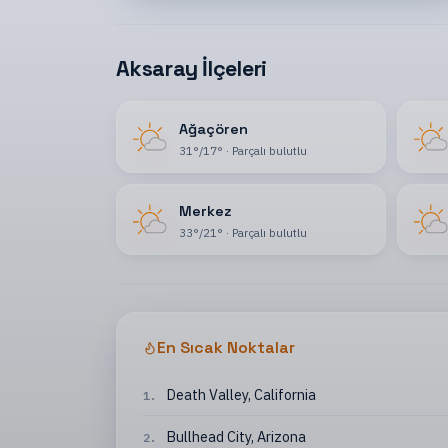
Aksaray İlçeleri
Ağaçören
31
°
/
17
°
·
Parçalı bulutlu
Merkez
33
°
/
21
°
·
Parçalı bulutlu
En Sıcak Noktalar
Death Valley
,
California
1
.
Bullhead City
,
Arizona
2
.