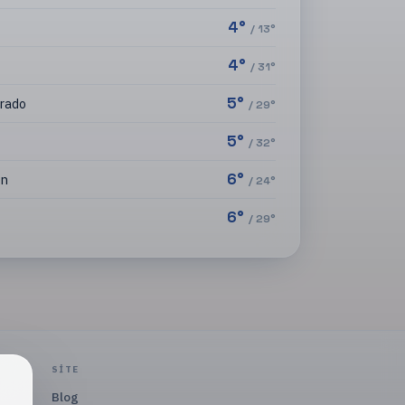
4
°
/
13
°
4
°
/
31
°
5
°
rado
/
29
°
5
°
/
32
°
6
°
en
/
24
°
6
°
/
29
°
SITE
Blog