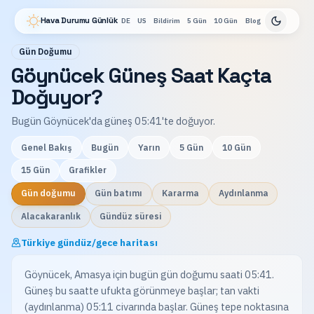
Hava Durumu Günlük
DE
US
Bildirim
5 Gün
10 Gün
Blog
Gün Doğumu
Göynücek Güneş Saat Kaçta
Doğuyor?
Bugün Göynücek'da güneş 05:41'te doğuyor.
Genel Bakış
Bugün
Yarın
5 Gün
10 Gün
15 Gün
Grafikler
Gün doğumu
Gün batımı
Kararma
Aydınlanma
Alacakaranlık
Gündüz süresi
Türkiye gündüz/gece haritası
Göynücek, Amasya için bugün gün doğumu saati 05:41.
Güneş bu saatte ufukta görünmeye başlar; tan vakti
(aydınlanma) 05:11 civarında başlar. Güneş tepe noktasına