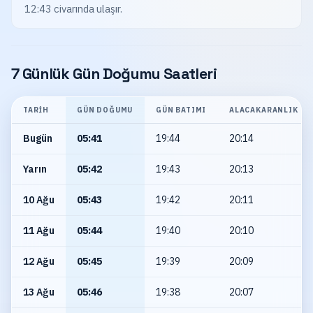
12:43 civarında ulaşır.
7 Günlük Gün Doğumu Saatleri
TARIH
GÜN DOĞUMU
GÜN BATIMI
ALACAKARANLIK
Bugün
05:41
19:44
20:14
Yarın
05:42
19:43
20:13
10 Ağu
05:43
19:42
20:11
11 Ağu
05:44
19:40
20:10
12 Ağu
05:45
19:39
20:09
13 Ağu
05:46
19:38
20:07