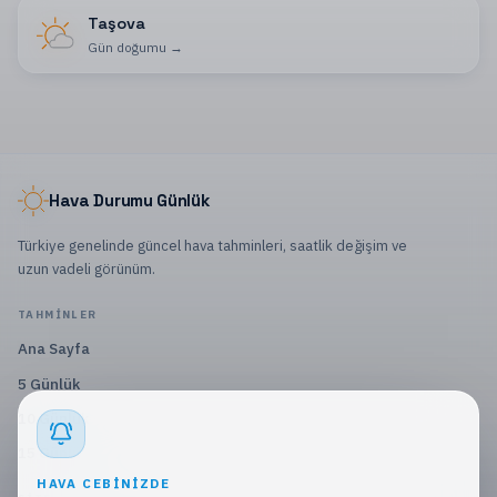
Taşova
Gün doğumu
→
Hava Durumu Günlük
Türkiye genelinde güncel hava tahminleri, saatlik değişim ve
uzun vadeli görünüm.
TAHMINLER
Ana Sayfa
5 Günlük
10 Günlük
15 Günlük
HAVA CEBINIZDE