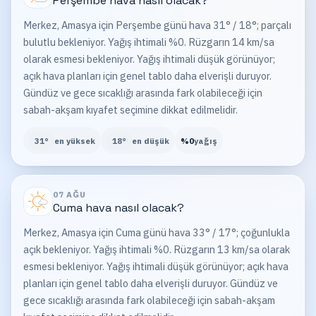
Perşembe
hava nasıl olacak?
Merkez, Amasya için Perşembe günü hava 31° / 18°; parçalı
bulutlu bekleniyor. Yağış ihtimali %0. Rüzgarın 14 km/sa
olarak esmesi bekleniyor. Yağış ihtimali düşük görünüyor;
açık hava planları için genel tablo daha elverişli duruyor.
Gündüz ve gece sıcaklığı arasında fark olabileceği için
sabah-akşam kıyafet seçimine dikkat edilmelidir.
31
°
en yüksek
18
°
en düşük
%
0
yağış
07 AĞU
Cuma
hava nasıl olacak?
Merkez, Amasya için Cuma günü hava 33° / 17°; çoğunlukla
açık bekleniyor. Yağış ihtimali %0. Rüzgarın 13 km/sa olarak
esmesi bekleniyor. Yağış ihtimali düşük görünüyor; açık hava
planları için genel tablo daha elverişli duruyor. Gündüz ve
gece sıcaklığı arasında fark olabileceği için sabah-akşam