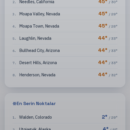
45
°
Needles
,
California
2
.
/
30
°
45
°
Moapa Valley
,
Nevada
3
.
/
29
°
45
°
Moapa Town
,
Nevada
4
.
/
28
°
44
°
Laughlin
,
Nevada
5
.
/
33
°
44
°
Bullhead City
,
Arizona
6
.
/
33
°
44
°
Desert Hills
,
Arizona
7
.
/
33
°
44
°
Henderson
,
Nevada
8
.
/
32
°
En Serin Noktalar
2
°
Walden
,
Colorado
1
.
/
29
°
4
°
Utqiagvik
,
Alaska
2
.
/
11
°