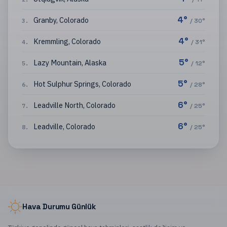
4
°
Granby
,
Colorado
3
.
/
30
°
4
°
Kremmling
,
Colorado
4
.
/
31
°
5
°
Lazy Mountain
,
Alaska
5
.
/
12
°
5
°
Hot Sulphur Springs
,
Colorado
6
.
/
28
°
6
°
Leadville North
,
Colorado
7
.
/
25
°
6
°
Leadville
,
Colorado
8
.
/
25
°
Hava Durumu Günlük