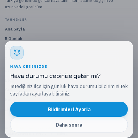
Türkiye genelinde güncel hava tahminleri, saatlik değişim ve
uzun vadeli görünüm.
TAHMINLER
Ana Sayfa
5 Günlük
10 Günlük
15 Günlük
HAVA CEBINIZDE
SITE
Hava durumu cebinize gelsin mi?
Blog
İstediğiniz ilçe için günlük hava durumu bildirimini tek
Gizlilik Politikası
sayfadan ayarlayabilirsiniz.
Kullanım Koşulları
Bildirimleri Ayarla
İletişim
Daha sonra
©
2026
Hava Durumu Günlük
Türkiye geneli meteoroloji tahminleri.