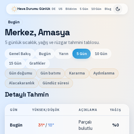
Hava Durumu Günlük
DE
US
Bildirim
5 Gün
10 Gün
Blog
Bugün
Merkez, Amasya
5 günlük sıcaklık, yağış ve rüzgar tahmini tablosu.
Genel Bakış
Bugün
Yarın
5 Gün
10 Gün
15 Gün
Grafikler
Gün doğumu
Gün batımı
Kararma
Aydınlanma
Alacakaranlık
Gündüz süresi
Detaylı Tahmin
GÜN
YÜKSEK/DÜŞÜK
AÇIKLAMA
YAĞIŞ
R
Parçalı
Bugün
31
°
/
18
°
%
0
bulutlu