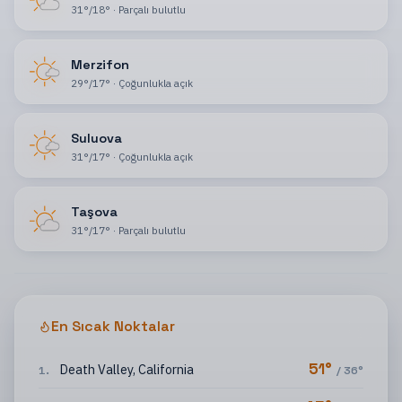
31
°
/
18
°
·
Parçalı bulutlu
Merzifon
29
°
/
17
°
·
Çoğunlukla açık
Suluova
31
°
/
17
°
·
Çoğunlukla açık
Taşova
31
°
/
17
°
·
Parçalı bulutlu
En Sıcak Noktalar
51
°
Death Valley
,
California
1
.
/
36
°