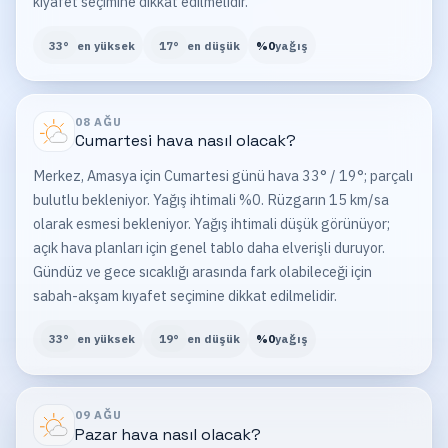
kıyafet seçimine dikkat edilmelidir.
33
°
en yüksek
17
°
en düşük
%
0
yağış
08 AĞU
Cumartesi
hava nasıl olacak?
Merkez, Amasya için Cumartesi günü hava 33° / 19°; parçalı
bulutlu bekleniyor. Yağış ihtimali %0. Rüzgarın 15 km/sa
olarak esmesi bekleniyor. Yağış ihtimali düşük görünüyor;
açık hava planları için genel tablo daha elverişli duruyor.
Gündüz ve gece sıcaklığı arasında fark olabileceği için
sabah-akşam kıyafet seçimine dikkat edilmelidir.
33
°
en yüksek
19
°
en düşük
%
0
yağış
09 AĞU
Pazar
hava nasıl olacak?