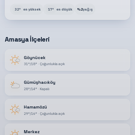
32
°
en yüksek
17
°
en düşük
%
2
yağış
Amasya İlçeleri
Göynücek
31
°
/
18
°
·
Çoğunlukla açık
Gümüşhacıköy
28
°
/
14
°
·
Kapalı
Hamamözü
29
°
/
16
°
·
Çoğunlukla açık
Merkez