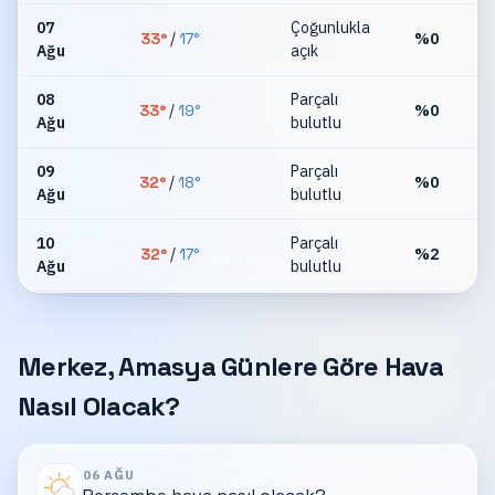
07
Çoğunlukla
33
°
/
17
°
%
0
Ağu
açık
08
Parçalı
33
°
/
19
°
%
0
Ağu
bulutlu
09
Parçalı
32
°
/
18
°
%
0
Ağu
bulutlu
10
Parçalı
32
°
/
17
°
%
2
Ağu
bulutlu
Merkez, Amasya Günlere Göre Hava
Nasıl Olacak?
06 AĞU