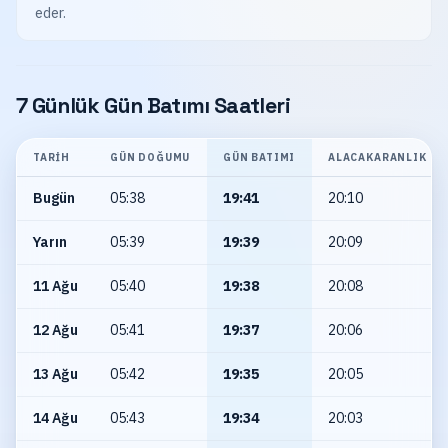
eder.
7 Günlük Gün Batımı Saatleri
TARIH
GÜN DOĞUMU
GÜN BATIMI
ALACAKARANLIK
Bugün
05:38
19:41
20:10
Yarın
05:39
19:39
20:09
11 Ağu
05:40
19:38
20:08
12 Ağu
05:41
19:37
20:06
13 Ağu
05:42
19:35
20:05
14 Ağu
05:43
19:34
20:03