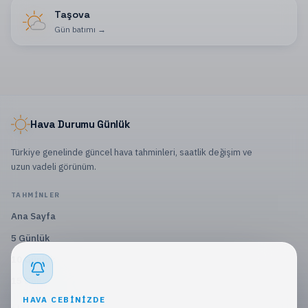
Taşova
Gün batımı
→
Hava Durumu Günlük
Türkiye genelinde güncel hava tahminleri, saatlik değişim ve
uzun vadeli görünüm.
TAHMINLER
Ana Sayfa
5 Günlük
10 Günlük
15 Günlük
HAVA CEBINIZDE