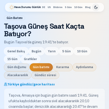
Hava Durumu Günlük
DE
US
Bildirim
5 Gün
10 Gün
Blog
Gün Batımı
Taşova Güneş Saat Kaçta
Batıyor?
Bugün Taşova'da güneş 19:41'te batıyor.
Genel Bakış
Bugün
Yarın
5 Gün
10 Gün
15 Gün
Grafikler
Gün doğumu
Gün batımı
Kararma
Aydınlanma
Alacakaranlık
Gündüz süresi
Türkiye gündüz/gece haritası
Taşova, Amasya için bugün gün batımı saati 19:41. Güneş
ufukta kaybolduktan sonra sivil alacakaranlık 20:10
civarında başlar; denizcilik alacakaranlığı 20:47'te devam