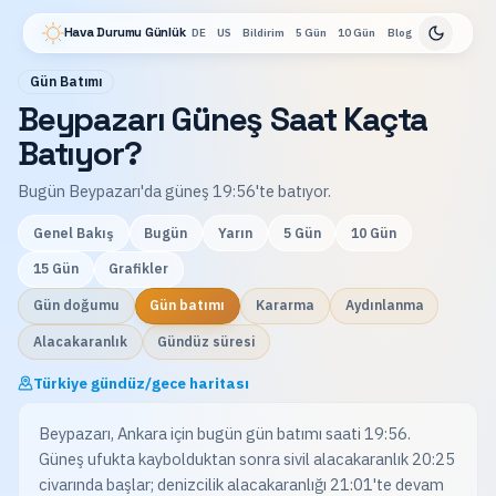
Hava Durumu Günlük
DE
US
Bildirim
5 Gün
10 Gün
Blog
Gün Batımı
Beypazarı Güneş Saat Kaçta
Batıyor?
Bugün Beypazarı'da güneş 19:56'te batıyor.
Genel Bakış
Bugün
Yarın
5 Gün
10 Gün
15 Gün
Grafikler
Gün doğumu
Gün batımı
Kararma
Aydınlanma
Alacakaranlık
Gündüz süresi
Türkiye gündüz/gece haritası
Beypazarı, Ankara için bugün gün batımı saati 19:56.
Güneş ufukta kaybolduktan sonra sivil alacakaranlık 20:25
civarında başlar; denizcilik alacakaranlığı 21:01'te devam