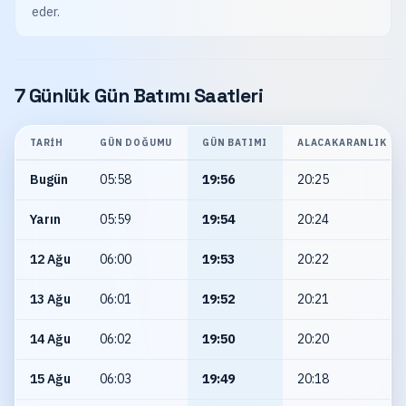
eder.
7 Günlük Gün Batımı Saatleri
TARIH
GÜN DOĞUMU
GÜN BATIMI
ALACAKARANLIK
Bugün
05:58
19:56
20:25
Yarın
05:59
19:54
20:24
12 Ağu
06:00
19:53
20:22
13 Ağu
06:01
19:52
20:21
14 Ağu
06:02
19:50
20:20
15 Ağu
06:03
19:49
20:18