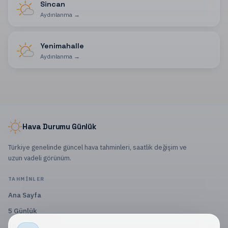
Sincan
Aydınlanma
→
Yenimahalle
Aydınlanma
→
Hava Durumu Günlük
Türkiye genelinde güncel hava tahminleri, saatlik değişim ve
uzun vadeli görünüm.
TAHMINLER
Ana Sayfa
5 Günlük
10 Günlük