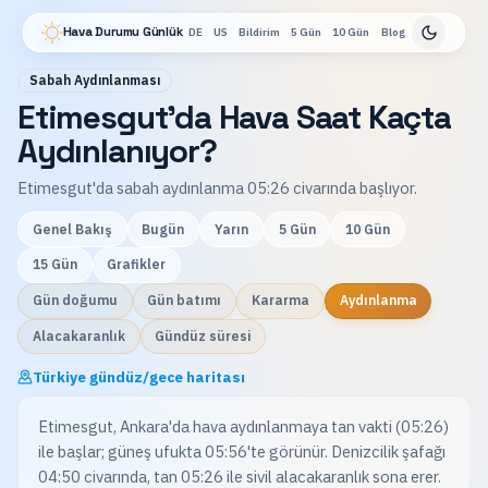
Hava Durumu Günlük
DE
US
Bildirim
5 Gün
10 Gün
Blog
Sabah Aydınlanması
Etimesgut'da Hava Saat Kaçta
Aydınlanıyor?
Etimesgut'da sabah aydınlanma 05:26 civarında başlıyor.
Genel Bakış
Bugün
Yarın
5 Gün
10 Gün
15 Gün
Grafikler
Gün doğumu
Gün batımı
Kararma
Aydınlanma
Alacakaranlık
Gündüz süresi
Türkiye gündüz/gece haritası
Etimesgut, Ankara'da hava aydınlanmaya tan vakti (05:26)
ile başlar; güneş ufukta 05:56'te görünür. Denizcilik şafağı
04:50 civarında, tan 05:26 ile sivil alacakaranlık sona erer.