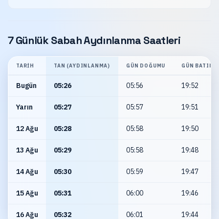
7 Günlük Sabah Aydınlanma Saatleri
TARIH
TAN (AYDINLANMA)
GÜN DOĞUMU
GÜN BATIMI
Bugün
05:26
05:56
19:52
Yarın
05:27
05:57
19:51
12 Ağu
05:28
05:58
19:50
13 Ağu
05:29
05:58
19:48
14 Ağu
05:30
05:59
19:47
15 Ağu
05:31
06:00
19:46
16 Ağu
05:32
06:01
19:44