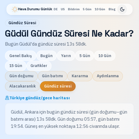
Hava Durumu Günlük
DE
US
Bildirim
5 Gün
10 Gün
Blog
Gündüz Süresi
Güdül Gündüz Süresi Ne Kadar?
Bugün Güdül'da gündüz süresi 13s 58dk.
Genel Bakış
Bugün
Yarın
5 Gün
10 Gün
15 Gün
Grafikler
Gün doğumu
Gün batımı
Kararma
Aydınlanma
Alacakaranlık
Gündüz süresi
Türkiye gündüz/gece haritası
Güdül, Ankara için bugün gündüz süresi (gün doğumu–gün
batımı arası) 13s 58dk. Gün doğumu 05:57, gün batımı
19:54. Güneş en yüksek noktaya 12:56 civarında ulaşır.