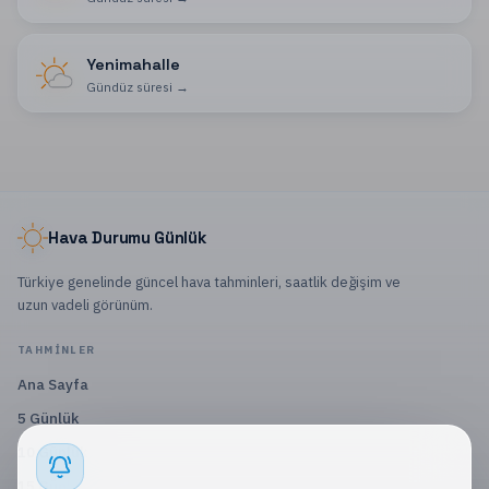
Yenimahalle
Gündüz süresi
→
Hava Durumu Günlük
Türkiye genelinde güncel hava tahminleri, saatlik değişim ve
uzun vadeli görünüm.
TAHMINLER
Ana Sayfa
5 Günlük
10 Günlük
15 Günlük