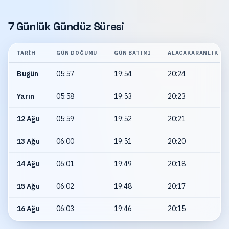
7 Günlük Gündüz Süresi
TARIH
GÜN DOĞUMU
GÜN BATIMI
ALACAKARANLIK
Bugün
05:57
19:54
20:24
Yarın
05:58
19:53
20:23
12 Ağu
05:59
19:52
20:21
13 Ağu
06:00
19:51
20:20
14 Ağu
06:01
19:49
20:18
15 Ağu
06:02
19:48
20:17
16 Ağu
06:03
19:46
20:15