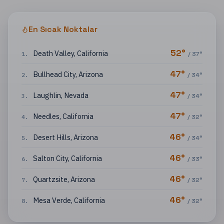
En Sıcak Noktalar
52
°
Death Valley
,
California
1
.
/
37
°
47
°
Bullhead City
,
Arizona
2
.
/
34
°
47
°
Laughlin
,
Nevada
3
.
/
34
°
47
°
Needles
,
California
4
.
/
32
°
46
°
Desert Hills
,
Arizona
5
.
/
34
°
46
°
Salton City
,
California
6
.
/
33
°
46
°
Quartzsite
,
Arizona
7
.
/
32
°
46
°
Mesa Verde
,
California
8
.
/
32
°