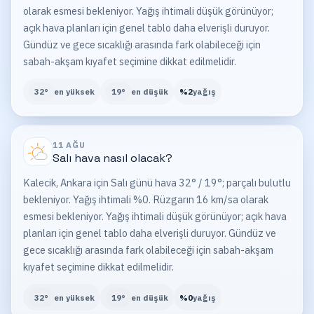
olarak esmesi bekleniyor. Yağış ihtimali düşük görünüyor;
açık hava planları için genel tablo daha elverişli duruyor.
Gündüz ve gece sıcaklığı arasında fark olabileceği için
sabah-akşam kıyafet seçimine dikkat edilmelidir.
32
°
en yüksek
19
°
en düşük
%
2
yağış
11 AĞU
Salı
hava nasıl olacak?
Kalecik, Ankara için Salı günü hava 32° / 19°; parçalı bulutlu
bekleniyor. Yağış ihtimali %0. Rüzgarın 16 km/sa olarak
esmesi bekleniyor. Yağış ihtimali düşük görünüyor; açık hava
planları için genel tablo daha elverişli duruyor. Gündüz ve
gece sıcaklığı arasında fark olabileceği için sabah-akşam
kıyafet seçimine dikkat edilmelidir.
32
°
en yüksek
19
°
en düşük
%
0
yağış