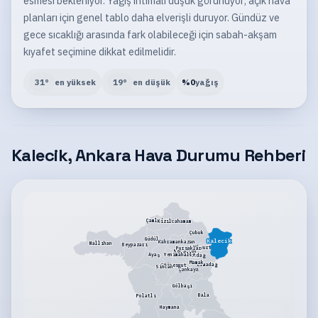
esmesi bekleniyor. Yağış ihtimali düşük görünüyor; açık hava
planları için genel tablo daha elverişli duruyor. Gündüz ve
gece sıcaklığı arasında fark olabileceği için sabah-akşam
kıyafet seçimine dikkat edilmelidir.
31
°
en yüksek
19
°
en düşük
%
0
yağış
Kalecik, Ankara Hava Durumu Rehberi
Çamlıdere
Kızılcahamam
Çubuk
Güdül
Kalecik
Kahramankazan
Nallıhan
Beypazarı
Akyurt
Pursaklar
Keçiören
Yenimahalle
Ayaş
Altındağ
Mamak
Elmadağ
Etimesgut
Sincan
Çankaya
Gölbaşı
Bala
Polatlı
Haymana