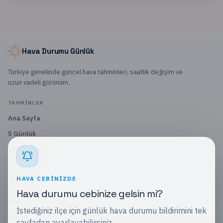
Hava Durumu Günlük
Türkiye genelinde güncel hava tahminleri, saatlik değişim ve
uzun vadeli görünüm.
TAHMINLER
Ana Sayfa
5 Günlük
10 Günlük
15 Günlük
HAVA CEBINIZDE
SITE
Hava durumu cebinize gelsin mi?
Blog
İstediğiniz ilçe için günlük hava durumu bildirimini tek
Gizlilik Politikası
sayfadan ayarlayabilirsiniz.