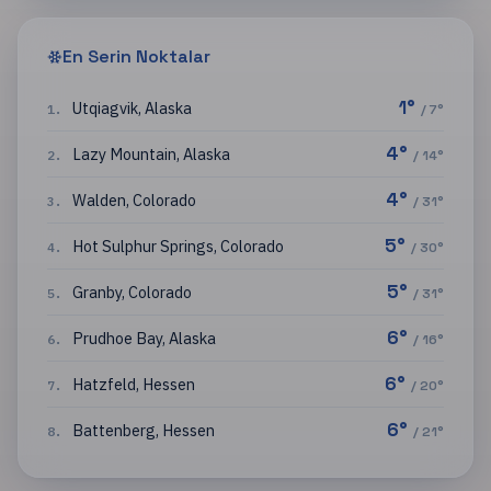
En Serin Noktalar
1
°
Utqiagvik
,
Alaska
1
.
/
7
°
4
°
Lazy Mountain
,
Alaska
2
.
/
14
°
4
°
Walden
,
Colorado
3
.
/
31
°
5
°
Hot Sulphur Springs
,
Colorado
4
.
/
30
°
5
°
Granby
,
Colorado
5
.
/
31
°
6
°
Prudhoe Bay
,
Alaska
6
.
/
16
°
6
°
Hatzfeld
,
Hessen
7
.
/
20
°
6
°
Battenberg
,
Hessen
8
.
/
21
°