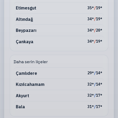
Etimesgut
35
°
/
19
°
Altındağ
34
°
/
19
°
Beypazarı
34
°
/
20
°
Çankaya
34
°
/
19
°
Daha serin ilçeler
Çamlıdere
29
°
/
14
°
Kızılcahamam
32
°
/
14
°
Akyurt
32
°
/
17
°
Bala
31
°
/
17
°