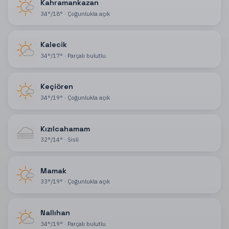
Kahramankazan
34
°
/
18
°
·
Çoğunlukla açık
Kalecik
34
°
/
17
°
·
Parçalı bulutlu
Keçiören
34
°
/
19
°
·
Çoğunlukla açık
Kızılcahamam
32
°
/
14
°
·
Sisli
Mamak
33
°
/
19
°
·
Çoğunlukla açık
Nallıhan
34
°
/
19
°
·
Parçalı bulutlu