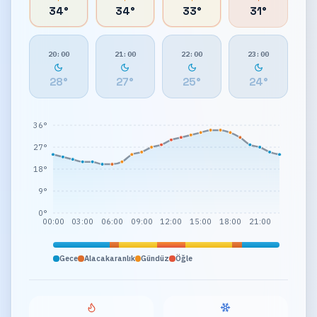
34
°
34
°
33
°
31
°
20:00
21:00
22:00
23:00
28
°
27
°
25
°
24
°
36°
27°
18°
9°
0°
00:00
03:00
06:00
09:00
12:00
15:00
18:00
21:00
Gece
Alacakaranlık
Gündüz
Öğle