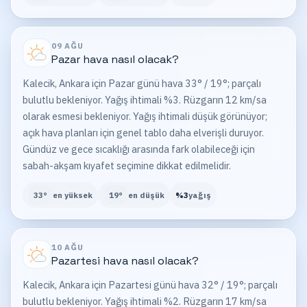
09 AĞU
Pazar
hava nasıl olacak?
Kalecik, Ankara için Pazar günü hava 33° / 19°; parçalı
bulutlu bekleniyor. Yağış ihtimali %3. Rüzgarın 12 km/sa
olarak esmesi bekleniyor. Yağış ihtimali düşük görünüyor;
açık hava planları için genel tablo daha elverişli duruyor.
Gündüz ve gece sıcaklığı arasında fark olabileceği için
sabah-akşam kıyafet seçimine dikkat edilmelidir.
33
°
en yüksek
19
°
en düşük
%
3
yağış
10 AĞU
Pazartesi
hava nasıl olacak?
Kalecik, Ankara için Pazartesi günü hava 32° / 19°; parçalı
bulutlu bekleniyor. Yağış ihtimali %2. Rüzgarın 17 km/sa