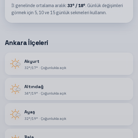
İl
genelinde ortalama aralık:
33
°
/
18
°
. Günlük değişimleri
görmek için 5, 10 ve 15 günlük sekmeleri kullanın.
Ankara İlçeleri
Akyurt
32
°
/
17
°
·
Çoğunlukla açık
Altındağ
34
°
/
19
°
·
Çoğunlukla açık
Ayaş
32
°
/
19
°
·
Çoğunlukla açık
Bala