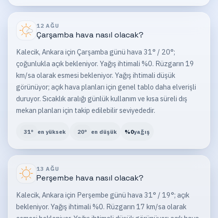
12 AĞU
Çarşamba
hava nasıl olacak?
Kalecik, Ankara için Çarşamba günü hava 31° / 20°;
çoğunlukla açık bekleniyor. Yağış ihtimali %0. Rüzgarın 19
km/sa olarak esmesi bekleniyor. Yağış ihtimali düşük
görünüyor; açık hava planları için genel tablo daha elverişli
duruyor. Sıcaklık aralığı günlük kullanım ve kısa süreli dış
mekan planları için takip edilebilir seviyededir.
31
°
en yüksek
20
°
en düşük
%
0
yağış
13 AĞU
Perşembe
hava nasıl olacak?
Kalecik, Ankara için Perşembe günü hava 31° / 19°; açık
bekleniyor. Yağış ihtimali %0. Rüzgarın 17 km/sa olarak