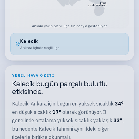
Evren
Şereflikoçhisar
Ankara
yakın planı:
ilçe sınırlarıyla gösteriliyor
.
Kalecik
Ankara
içinde seçili
ilçe
YEREL HAVA ÖZETI
Kalecik
bugün
parçalı bulutlu
etkisinde.
Kalecik
,
Ankara
için bugün en yüksek sıcaklık
34
°
,
en düşük sıcaklık
17
°
olarak görünüyor.
İl
genelinde ortalama yüksek sıcaklık yaklaşık
33
°
;
bu nedenle
Kalecik
tahmini aynı
ildeki
diğer
ilçelerle
birlikte okunmalı.