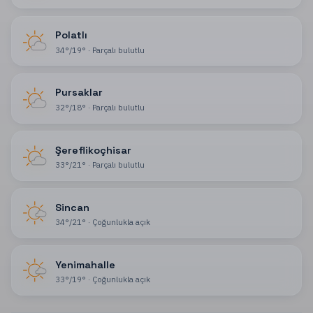
Polatlı
34
°
/
19
°
·
Parçalı bulutlu
Pursaklar
32
°
/
18
°
·
Parçalı bulutlu
Şereflikoçhisar
33
°
/
21
°
·
Parçalı bulutlu
Sincan
34
°
/
21
°
·
Çoğunlukla açık
Yenimahalle
33
°
/
19
°
·
Çoğunlukla açık