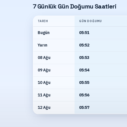
7 Günlük Gün Doğumu Saatleri
TARIH
GÜN DOĞUMU
Bugün
05:51
Yarın
05:52
08 Ağu
05:53
09 Ağu
05:54
10 Ağu
05:55
11 Ağu
05:56
12 Ağu
05:57