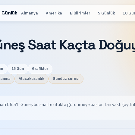
 Günlük
Almanya
Amerika
Bildirimler
5 Günlük
10 Gü
üneş Saat Kaçta Doğu
ün
15 Gün
Grafikler
lanma
Alacakaranlık
Gündüz süresi
ti 05:51. Güneş bu saatte ufukta görünmeye başlar; tan vakti (aydın