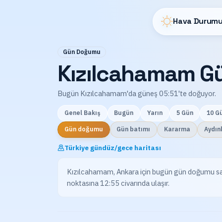
Hava Durumu
Gün Doğumu
Kızılcahamam G
Bugün Kızılcahamam'da güneş 05:51'te doğuyor.
Genel Bakış
Bugün
Yarın
5 Gün
10 G
Gün doğumu
Gün batımı
Kararma
Aydın
Türkiye gündüz/gece haritası
Kızılcahamam, Ankara için bugün gün doğumu saa
noktasına 12:55 civarında ulaşır.