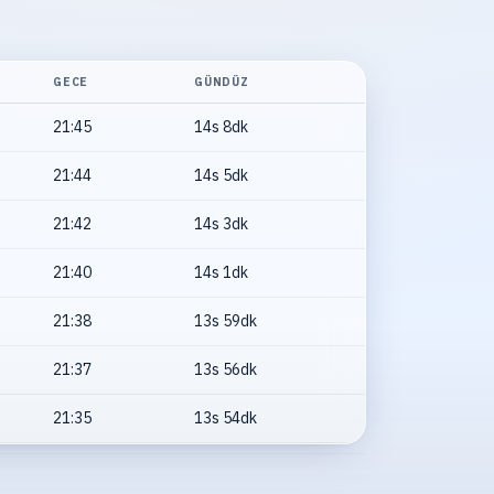
GECE
GÜNDÜZ
21:45
14s 8dk
21:44
14s 5dk
21:42
14s 3dk
21:40
14s 1dk
21:38
13s 59dk
21:37
13s 56dk
21:35
13s 54dk