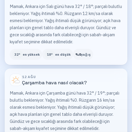
Mamak, Ankara için Salı günü hava 32° / 18°; parçalı bulutlu
bekleniyor. Yağış ihtimali %0. Rüzgarın 12 km/sa olarak
esmesi bekleniyor. Yağış ihtimali düşük görünüyor; açık hava
planları için genel tablo daha elverişli duruyor. Gündüz ve
gece sıcaklığı arasında fark olabileceği için sabah-akşam
kıyafet seçimine dikkat edilmelidir.
32
°
en yüksek
18
°
en düşük
%
0
yağış
12 AĞU
Çarşamba
hava nasıl olacak?
Mamak, Ankara için Çarşamba günü hava 32° / 19°; parçalı
bulutlu bekleniyor. Yağış ihtimali %0. Rüzgarın 16 km/sa
olarak esmesi bekleniyor. Yağış ihtimali düşük görünüyor;
açık hava planları için genel tablo daha elverişli duruyor.
Gündüz ve gece sıcaklığı arasında fark olabileceği için
sabah-akşam kıyafet seçimine dikkat edilmelidir.