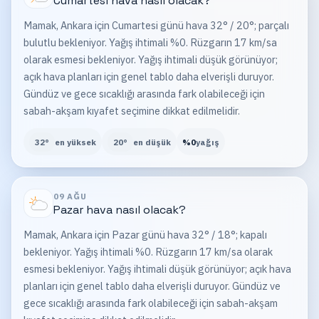
Cumartesi
hava nasıl olacak?
Mamak, Ankara için Cumartesi günü hava 32° / 20°; parçalı
bulutlu bekleniyor. Yağış ihtimali %0. Rüzgarın 17 km/sa
olarak esmesi bekleniyor. Yağış ihtimali düşük görünüyor;
açık hava planları için genel tablo daha elverişli duruyor.
Gündüz ve gece sıcaklığı arasında fark olabileceği için
sabah-akşam kıyafet seçimine dikkat edilmelidir.
32
°
en yüksek
20
°
en düşük
%
0
yağış
09 AĞU
Pazar
hava nasıl olacak?
Mamak, Ankara için Pazar günü hava 32° / 18°; kapalı
bekleniyor. Yağış ihtimali %0. Rüzgarın 17 km/sa olarak
esmesi bekleniyor. Yağış ihtimali düşük görünüyor; açık hava
planları için genel tablo daha elverişli duruyor. Gündüz ve
gece sıcaklığı arasında fark olabileceği için sabah-akşam