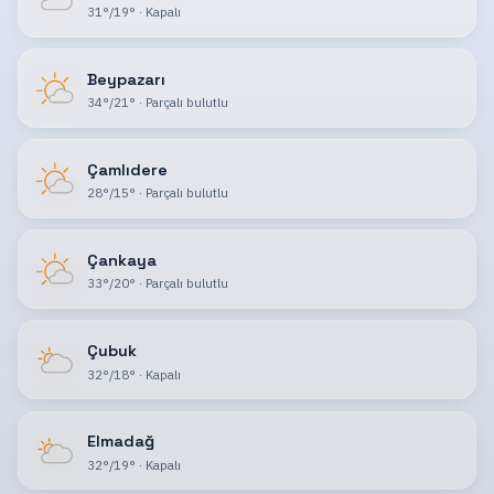
31
°
/
19
°
·
Kapalı
Beypazarı
34
°
/
21
°
·
Parçalı bulutlu
Çamlıdere
28
°
/
15
°
·
Parçalı bulutlu
Çankaya
33
°
/
20
°
·
Parçalı bulutlu
Çubuk
32
°
/
18
°
·
Kapalı
Elmadağ
32
°
/
19
°
·
Kapalı