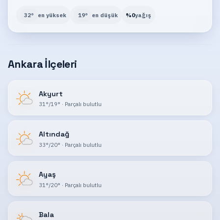
32
°
en yüksek
19
°
en düşük
%
0
yağış
Ankara İlçeleri
Akyurt
31
°
/
19
°
·
Parçalı bulutlu
Altındağ
33
°
/
20
°
·
Parçalı bulutlu
Ayaş
31
°
/
20
°
·
Parçalı bulutlu
Bala