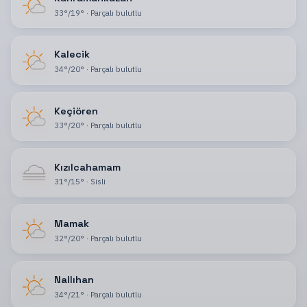
33
°
/
19
°
·
Parçalı bulutlu
Kalecik
34
°
/
20
°
·
Parçalı bulutlu
Keçiören
33
°
/
20
°
·
Parçalı bulutlu
Kızılcahamam
31
°
/
15
°
·
Sisli
Mamak
32
°
/
20
°
·
Parçalı bulutlu
Nallıhan
34
°
/
21
°
·
Parçalı bulutlu