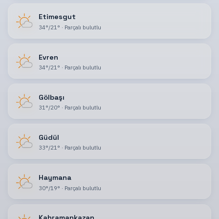
Etimesgut
34
°
/
21
°
·
Parçalı bulutlu
Evren
34
°
/
21
°
·
Parçalı bulutlu
Gölbaşı
31
°
/
20
°
·
Parçalı bulutlu
Güdül
33
°
/
21
°
·
Parçalı bulutlu
Haymana
30
°
/
19
°
·
Parçalı bulutlu
Kahramankazan