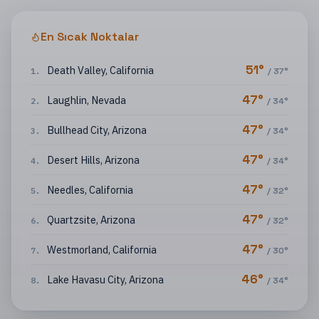
En Sıcak Noktalar
51
°
Death Valley
,
California
1
.
/
37
°
47
°
Laughlin
,
Nevada
2
.
/
34
°
47
°
Bullhead City
,
Arizona
3
.
/
34
°
47
°
Desert Hills
,
Arizona
4
.
/
34
°
47
°
Needles
,
California
5
.
/
32
°
47
°
Quartzsite
,
Arizona
6
.
/
32
°
47
°
Westmorland
,
California
7
.
/
30
°
46
°
Lake Havasu City
,
Arizona
8
.
/
34
°