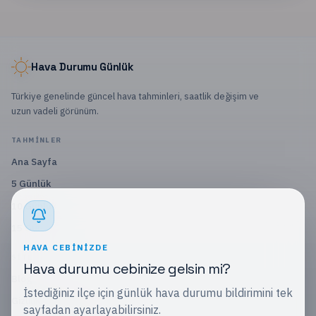
Hava Durumu Günlük
Türkiye genelinde güncel hava tahminleri, saatlik değişim ve
uzun vadeli görünüm.
TAHMINLER
Ana Sayfa
5 Günlük
10 Günlük
15 Günlük
HAVA CEBINIZDE
SITE
Hava durumu cebinize gelsin mi?
Blog
İstediğiniz ilçe için günlük hava durumu bildirimini tek
Gizlilik Politikası
sayfadan ayarlayabilirsiniz.