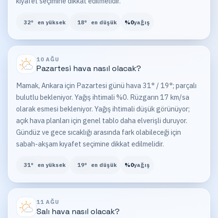
kıyafet seçimine dikkat edilmelidir.
32
°
en yüksek
18
°
en düşük
%
0
yağış
10 AĞU
Pazartesi
hava nasıl olacak?
Mamak, Ankara için Pazartesi günü hava 31° / 19°; parçalı
bulutlu bekleniyor. Yağış ihtimali %0. Rüzgarın 17 km/sa
olarak esmesi bekleniyor. Yağış ihtimali düşük görünüyor;
açık hava planları için genel tablo daha elverişli duruyor.
Gündüz ve gece sıcaklığı arasında fark olabileceği için
sabah-akşam kıyafet seçimine dikkat edilmelidir.
31
°
en yüksek
19
°
en düşük
%
0
yağış
11 AĞU
Salı
hava nasıl olacak?