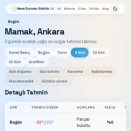
Hava Durumu Günlük
DE
US
Bildirim
5 Gün
10 Gün
Blog
Bugün
Mamak, Ankara
5 günlük sıcaklık, yağış ve rüzgar tahmini tablosu.
Genel Bakış
Bugün
Yarın
5 Gün
10 Gün
15 Gün
Grafikler
Gün doğumu
Gün batımı
Kararma
Aydınlanma
Alacakaranlık
Gündüz süresi
Detaylı Tahmin
GÜN
YÜKSEK/DÜŞÜK
AÇIKLAMA
YAĞIŞ
RÜ
Parçalı
Bugün
32
°
/
20
°
%
0
bulutlu
km