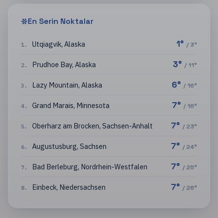
En Serin Noktalar
1
°
Utqiagvik
,
Alaska
1
.
/
3
°
3
°
Prudhoe Bay
,
Alaska
2
.
/
11
°
6
°
Lazy Mountain
,
Alaska
3
.
/
16
°
7
°
Grand Marais
,
Minnesota
4
.
/
16
°
7
°
Oberharz am Brocken
,
Sachsen-Anhalt
5
.
/
23
°
7
°
Augustusburg
,
Sachsen
6
.
/
24
°
7
°
Bad Berleburg
,
Nordrhein-Westfalen
7
.
/
25
°
7
°
Einbeck
,
Niedersachsen
8
.
/
26
°