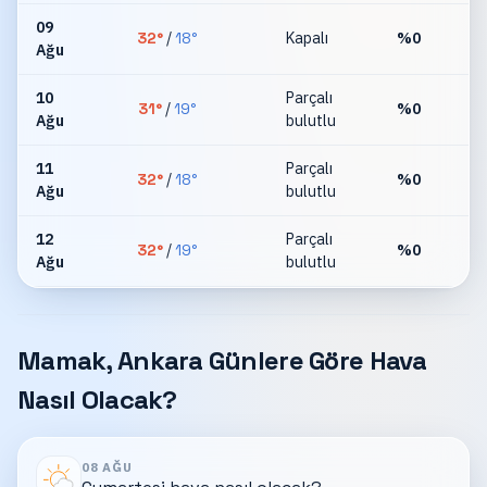
09
32
°
/
18
°
Kapalı
%
0
Ağu
km
10
Parçalı
31
°
/
19
°
%
0
Ağu
bulutlu
km
11
Parçalı
32
°
/
18
°
%
0
Ağu
bulutlu
km
12
Parçalı
32
°
/
19
°
%
0
Ağu
bulutlu
km
Mamak, Ankara Günlere Göre Hava
Nasıl Olacak?
08 AĞU