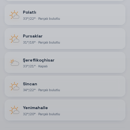
Polatlı
33
°
/
22
°
·
Parçalı bulutlu
Pursaklar
31
°
/
18
°
·
Parçalı bulutlu
Şereflikoçhisar
33
°
/
21
°
·
Kapalı
Sincan
34
°
/
22
°
·
Parçalı bulutlu
Yenimahalle
32
°
/
20
°
·
Parçalı bulutlu