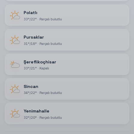
Polatlı
33
°
/
22
°
·
Parçalı bulutlu
Pursaklar
31
°
/
18
°
·
Parçalı bulutlu
Şereflikoçhisar
33
°
/
21
°
·
Kapalı
Sincan
34
°
/
22
°
·
Parçalı bulutlu
Yenimahalle
32
°
/
20
°
·
Parçalı bulutlu