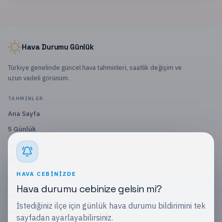
Hava Durumu Günlük
Türkiye genelinde güncel hava tahminleri, saatlik değişim ve
uzun vadeli görünüm.
TAHMINLER
Ana Sayfa
5 Günlük
10 Günlük
15 Günlük
HAVA CEBINIZDE
SITE
Hava durumu cebinize gelsin mi?
Blog
İstediğiniz ilçe için günlük hava durumu bildirimini tek
Gizlilik Politikası
sayfadan ayarlayabilirsiniz.