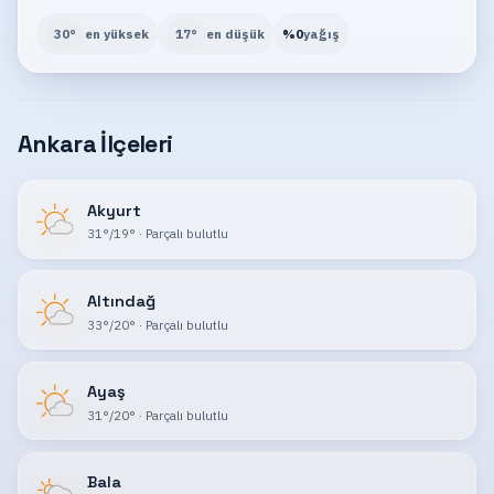
30
°
en yüksek
17
°
en düşük
%
0
yağış
Ankara İlçeleri
Akyurt
31
°
/
19
°
·
Parçalı bulutlu
Altındağ
33
°
/
20
°
·
Parçalı bulutlu
Ayaş
31
°
/
20
°
·
Parçalı bulutlu
Bala