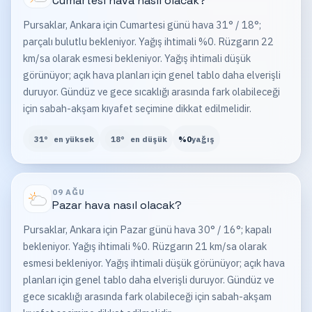
Cumartesi
hava nasıl olacak?
Pursaklar, Ankara için Cumartesi günü hava 31° / 18°;
parçalı bulutlu bekleniyor. Yağış ihtimali %0. Rüzgarın 22
km/sa olarak esmesi bekleniyor. Yağış ihtimali düşük
görünüyor; açık hava planları için genel tablo daha elverişli
duruyor. Gündüz ve gece sıcaklığı arasında fark olabileceği
için sabah-akşam kıyafet seçimine dikkat edilmelidir.
31
°
en yüksek
18
°
en düşük
%
0
yağış
09 AĞU
Pazar
hava nasıl olacak?
Pursaklar, Ankara için Pazar günü hava 30° / 16°; kapalı
bekleniyor. Yağış ihtimali %0. Rüzgarın 21 km/sa olarak
esmesi bekleniyor. Yağış ihtimali düşük görünüyor; açık hava
planları için genel tablo daha elverişli duruyor. Gündüz ve
gece sıcaklığı arasında fark olabileceği için sabah-akşam