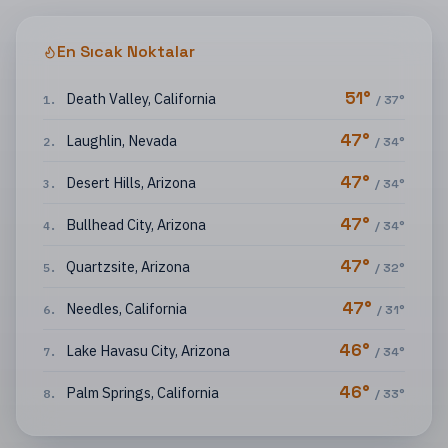
En Sıcak Noktalar
51
°
Death Valley
,
California
1
.
/
37
°
47
°
Laughlin
,
Nevada
2
.
/
34
°
47
°
Desert Hills
,
Arizona
3
.
/
34
°
47
°
Bullhead City
,
Arizona
4
.
/
34
°
47
°
Quartzsite
,
Arizona
5
.
/
32
°
47
°
Needles
,
California
6
.
/
31
°
46
°
Lake Havasu City
,
Arizona
7
.
/
34
°
46
°
Palm Springs
,
California
8
.
/
33
°