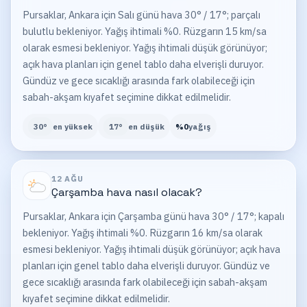
Pursaklar, Ankara için Salı günü hava 30° / 17°; parçalı
bulutlu bekleniyor. Yağış ihtimali %0. Rüzgarın 15 km/sa
olarak esmesi bekleniyor. Yağış ihtimali düşük görünüyor;
açık hava planları için genel tablo daha elverişli duruyor.
Gündüz ve gece sıcaklığı arasında fark olabileceği için
sabah-akşam kıyafet seçimine dikkat edilmelidir.
30
°
en yüksek
17
°
en düşük
%
0
yağış
12 AĞU
Çarşamba
hava nasıl olacak?
Pursaklar, Ankara için Çarşamba günü hava 30° / 17°; kapalı
bekleniyor. Yağış ihtimali %0. Rüzgarın 16 km/sa olarak
esmesi bekleniyor. Yağış ihtimali düşük görünüyor; açık hava
planları için genel tablo daha elverişli duruyor. Gündüz ve
gece sıcaklığı arasında fark olabileceği için sabah-akşam
kıyafet seçimine dikkat edilmelidir.