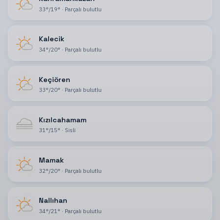
33
°
/
19
°
·
Parçalı bulutlu
Kalecik
34
°
/
20
°
·
Parçalı bulutlu
Keçiören
33
°
/
20
°
·
Parçalı bulutlu
Kızılcahamam
31
°
/
15
°
·
Sisli
Mamak
32
°
/
20
°
·
Parçalı bulutlu
Nallıhan
34
°
/
21
°
·
Parçalı bulutlu