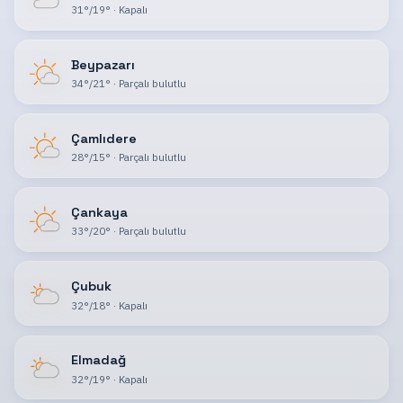
31
°
/
19
°
·
Kapalı
Beypazarı
34
°
/
21
°
·
Parçalı bulutlu
Çamlıdere
28
°
/
15
°
·
Parçalı bulutlu
Çankaya
33
°
/
20
°
·
Parçalı bulutlu
Çubuk
32
°
/
18
°
·
Kapalı
Elmadağ
32
°
/
19
°
·
Kapalı