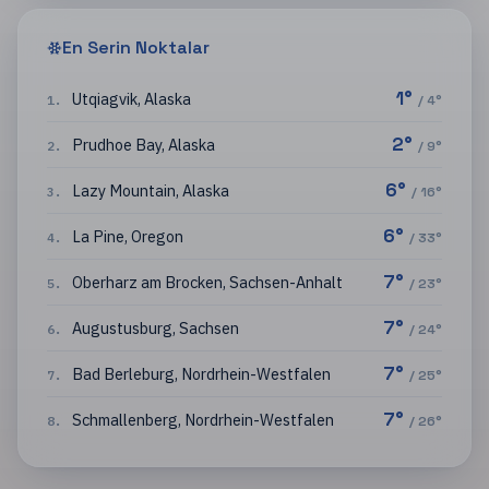
En Serin Noktalar
1
°
Utqiagvik
,
Alaska
1
.
/
4
°
2
°
Prudhoe Bay
,
Alaska
2
.
/
9
°
6
°
Lazy Mountain
,
Alaska
3
.
/
16
°
6
°
La Pine
,
Oregon
4
.
/
33
°
7
°
Oberharz am Brocken
,
Sachsen-Anhalt
5
.
/
23
°
7
°
Augustusburg
,
Sachsen
6
.
/
24
°
7
°
Bad Berleburg
,
Nordrhein-Westfalen
7
.
/
25
°
7
°
Schmallenberg
,
Nordrhein-Westfalen
8
.
/
26
°