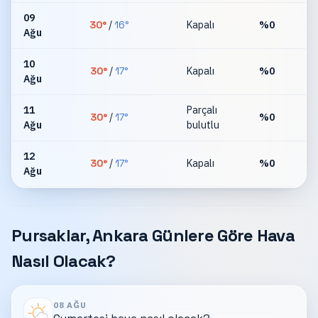
09
30
°
/
16
°
Kapalı
%
0
Ağu
km
10
30
°
/
17
°
Kapalı
%
0
Ağu
km
11
Parçalı
30
°
/
17
°
%
0
Ağu
bulutlu
km
12
30
°
/
17
°
Kapalı
%
0
Ağu
km
Pursaklar, Ankara Günlere Göre Hava
Nasıl Olacak?
08 AĞU