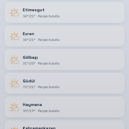
Etimesgut
34
°
/
21
°
·
Parçalı bulutlu
Evren
34
°
/
21
°
·
Parçalı bulutlu
Gölbaşı
31
°
/
20
°
·
Parçalı bulutlu
Güdül
33
°
/
21
°
·
Parçalı bulutlu
Haymana
30
°
/
19
°
·
Parçalı bulutlu
Kahramankazan