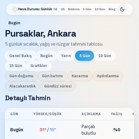
Hava Durumu Günlük
DE
US
Bildirim
5 Gün
10 Gün
Blog
Bugün
Pursaklar, Ankara
5 günlük sıcaklık, yağış ve rüzgar tahmini tablosu.
Genel Bakış
Bugün
Yarın
5 Gün
10 Gün
15 Gün
Grafikler
Gün doğumu
Gün batımı
Kararma
Aydınlanma
Alacakaranlık
Gündüz süresi
Detaylı Tahmin
GÜN
YÜKSEK/DÜŞÜK
AÇIKLAMA
YAĞIŞ
RÜ
Parçalı
Bugün
31
°
/
18
°
%
0
bulutlu
km