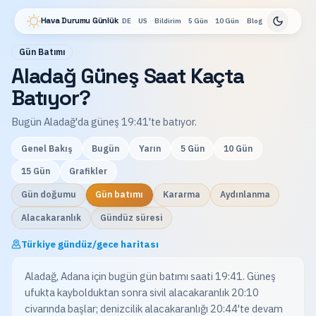
Hava Durumu Günlük
DE
US
Bildirim
5 Gün
10 Gün
Blog
Gün Batımı
Aladağ Güneş Saat Kaçta
Batıyor?
Bugün Aladağ'da güneş 19:41'te batıyor.
Genel Bakış
Bugün
Yarın
5 Gün
10 Gün
15 Gün
Grafikler
Gün doğumu
Gün batımı
Kararma
Aydınlanma
Alacakaranlık
Gündüz süresi
Türkiye gündüz/gece haritası
Aladağ, Adana için bugün gün batımı saati 19:41. Güneş
ufukta kaybolduktan sonra sivil alacakaranlık 20:10
civarında başlar; denizcilik alacakaranlığı 20:44'te devam