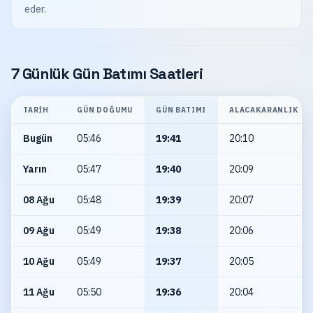
eder.
7 Günlük Gün Batımı Saatleri
TARIH
GÜN DOĞUMU
GÜN BATIMI
ALACAKARANLIK
Bugün
05:46
19:41
20:10
Yarın
05:47
19:40
20:09
08 Ağu
05:48
19:39
20:07
09 Ağu
05:49
19:38
20:06
10 Ağu
05:49
19:37
20:05
11 Ağu
05:50
19:36
20:04