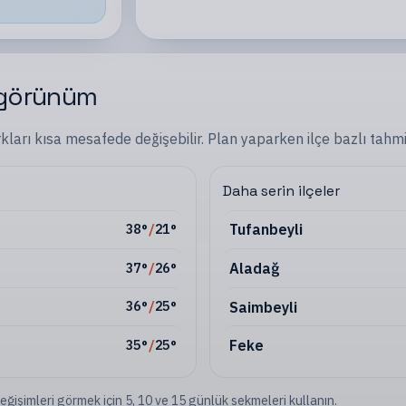
 görünüm
rkları kısa mesafede değişebilir. Plan yaparken
ilçe
bazlı tahmin
Daha serin ilçeler
Tufanbeyli
38
°
/
21
°
Aladağ
37
°
/
26
°
Saimbeyli
36
°
/
25
°
Feke
35
°
/
25
°
eğişimleri görmek için 5, 10 ve 15 günlük sekmeleri kullanın.