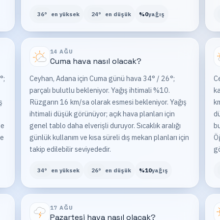
36
°
en yüksek
24
°
en düşük
%
0
yağış
14 AĞU
Cuma
hava nasıl olacak?
°;
Ceyhan, Adana için Cuma günü hava 34° / 26°;
C
parçalı bulutlu bekleniyor. Yağış ihtimali %10.
ka
ş
Rüzgarın 16 km/sa olarak esmesi bekleniyor. Yağış
km
ihtimali düşük görünüyor; açık hava planları için
dü
de
genel tablo daha elverişli duruyor. Sıcaklık aralığı
bu
ve
günlük kullanım ve kısa süreli dış mekan planları için
Öğ
takip edilebilir seviyededir.
gö
34
°
en yüksek
26
°
en düşük
%
10
yağış
17 AĞU
Pazartesi
hava nasıl olacak?