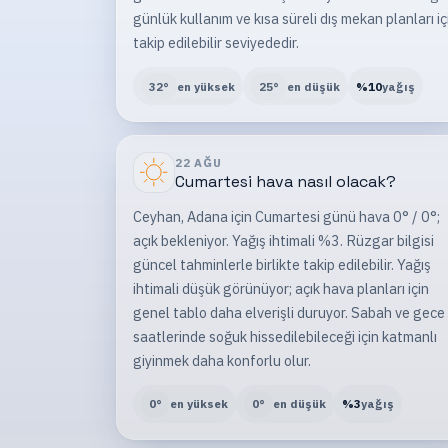
günlük kullanım ve kısa süreli dış mekan planları iç
takip edilebilir seviyededir.
32
°
en yüksek
25
°
en düşük
%
10
yağış
22 AĞU
Cumartesi
hava nasıl olacak?
Ceyhan, Adana için Cumartesi günü hava 0° / 0°;
açık bekleniyor. Yağış ihtimali %3. Rüzgar bilgisi
güncel tahminlerle birlikte takip edilebilir. Yağış
ihtimali düşük görünüyor; açık hava planları için
genel tablo daha elverişli duruyor. Sabah ve gece
saatlerinde soğuk hissedilebileceği için katmanlı
giyinmek daha konforlu olur.
0
°
en yüksek
0
°
en düşük
%
3
yağış