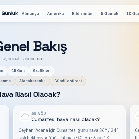
 Günlük
Almanya
Amerika
Bildirimler
5 Günlük
10 Gü
enel Bakış
ılaştırmalı tahminleri.
ün
15 Gün
Grafikler
lanma
Alacakaranlık
Gündüz süresi
ava Nasıl Olacak?
08 AĞU
Cumartesi
hava nasıl olacak?
Ceyhan, Adana için Cumartesi günü hava 36° / 24°;
Ce
sisli bekleniyor. Yağış ihtimali %0. Rüzgarın 18
be