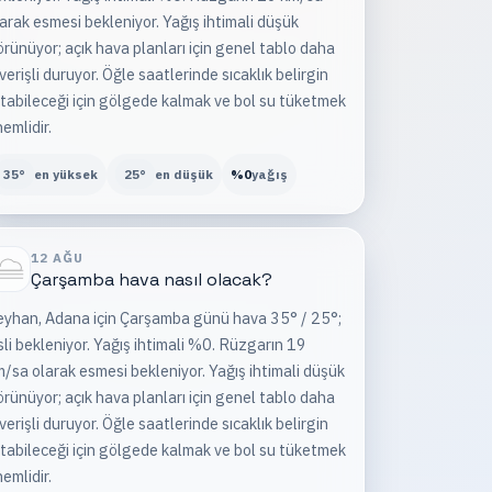
arak esmesi bekleniyor. Yağış ihtimali düşük
rünüyor; açık hava planları için genel tablo daha
verişli duruyor. Öğle saatlerinde sıcaklık belirgin
tabileceği için gölgede kalmak ve bol su tüketmek
emlidir.
35
°
en yüksek
25
°
en düşük
%
0
yağış
12 AĞU
Çarşamba
hava nasıl olacak?
eyhan, Adana için Çarşamba günü hava 35° / 25°;
sli bekleniyor. Yağış ihtimali %0. Rüzgarın 19
/sa olarak esmesi bekleniyor. Yağış ihtimali düşük
rünüyor; açık hava planları için genel tablo daha
verişli duruyor. Öğle saatlerinde sıcaklık belirgin
tabileceği için gölgede kalmak ve bol su tüketmek
emlidir.