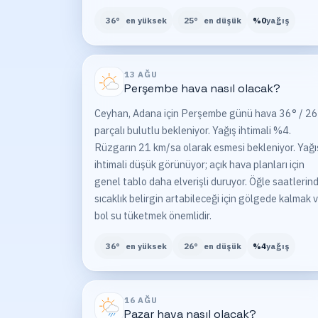
36
°
en yüksek
25
°
en düşük
%
0
yağış
13 AĞU
Perşembe
hava nasıl olacak?
Ceyhan, Adana için Perşembe günü hava 36° / 26
parçalı bulutlu bekleniyor. Yağış ihtimali %4.
Rüzgarın 21 km/sa olarak esmesi bekleniyor. Yağı
ihtimali düşük görünüyor; açık hava planları için
genel tablo daha elverişli duruyor. Öğle saatlerin
sıcaklık belirgin artabileceği için gölgede kalmak 
bol su tüketmek önemlidir.
36
°
en yüksek
26
°
en düşük
%
4
yağış
16 AĞU
Pazar
hava nasıl olacak?