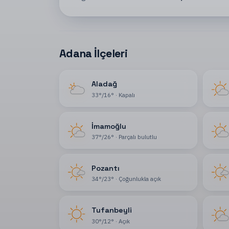
Adana İlçeleri
Aladağ
33
°
/
16
°
·
Kapalı
İmamoğlu
37
°
/
26
°
·
Parçalı bulutlu
Pozantı
34
°
/
23
°
·
Çoğunlukla açık
Tufanbeyli
30
°
/
12
°
·
Açık