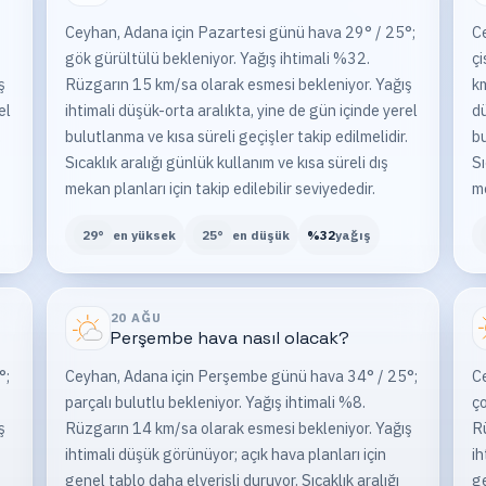
Ceyhan, Adana için Pazartesi günü hava 29° / 25°;
Ce
gök gürültülü bekleniyor. Yağış ihtimali %32.
çi
ş
Rüzgarın 15 km/sa olarak esmesi bekleniyor. Yağış
km
el
ihtimali düşük-orta aralıkta, yine de gün içinde yerel
dü
.
bulutlanma ve kısa süreli geçişler takip edilmelidir.
bu
Sıcaklık aralığı günlük kullanım ve kısa süreli dış
Sı
mekan planları için takip edilebilir seviyededir.
me
29
°
en yüksek
25
°
en düşük
%
32
yağış
20 AĞU
Perşembe
hava nasıl olacak?
°;
Ceyhan, Adana için Perşembe günü hava 34° / 25°;
C
parçalı bulutlu bekleniyor. Yağış ihtimali %8.
ço
ş
Rüzgarın 14 km/sa olarak esmesi bekleniyor. Yağış
Rü
ihtimali düşük görünüyor; açık hava planları için
ih
genel tablo daha elverişli duruyor. Sıcaklık aralığı
ge