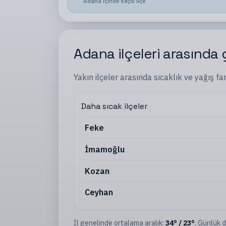
Adana
içinde seçili
ilçe
Adana
ilçeleri
arasında
Yakın
ilçeler
arasında sıcaklık ve yağış fa
Daha sıcak ilçeler
Feke
İmamoğlu
Kozan
Ceyhan
İl
genelinde ortalama aralık:
34
°
/
23
°
. Günlük d