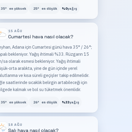
35
°
en yüksek
25
°
en düşük
%
0
yağış
15 AĞU
Cumartesi
hava nasıl olacak?
eyhan, Adana için Cumartesi günü hava 35° / 26°;
palı bekleniyor. Yağış ihtimali %33. Rüzgarın 15
/sa olarak esmesi bekleniyor. Yağış ihtimali
şük-orta aralıkta, yine de gün içinde yerel
lutlanma ve kısa süreli geçişler takip edilmelidir.
le saatlerinde sıcaklık belirgin artabileceği için
lgede kalmak ve bol su tüketmek önemlidir.
35
°
en yüksek
26
°
en düşük
%
33
yağış
18 AĞU
Salı
hava nasıl olacak?