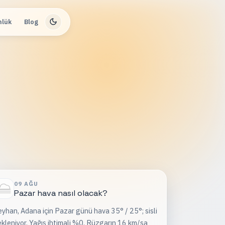
nlük
Blog
09 AĞU
Pazar
hava nasıl olacak?
yhan, Adana için Pazar günü hava 35° / 25°; sisli
kleniyor. Yağış ihtimali %0. Rüzgarın 16 km/sa