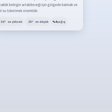
caklık belirgin artabileceği için gölgede kalmak ve
l su tüketmek önemlidir.
36
°
en yüksek
25
°
en düşük
%
4
yağış