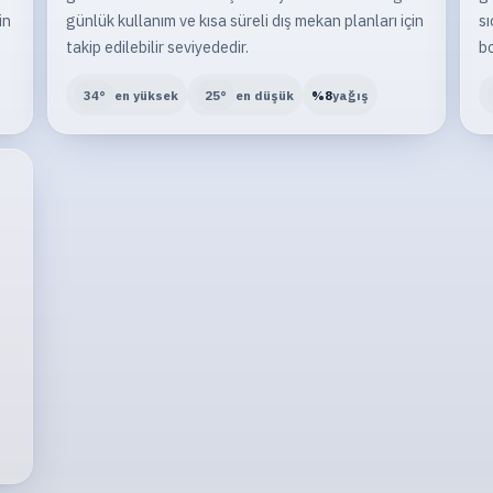
in
günlük kullanım ve kısa süreli dış mekan planları için
sı
takip edilebilir seviyededir.
bo
34
°
en yüksek
25
°
en düşük
%
8
yağış