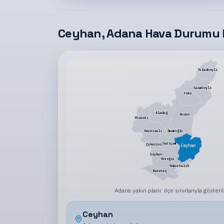
Ceyhan, Adana Hava Durumu 
Tufanbeyli
Saimbeyli
Feke
Aladağ
Kozan
Pozantı
Karaisalı
İmamoğlu
Sarıçam
Çukurova
Ceyhan
Seyhan
Yüreğir
Yumurtalık
Karataş
Adana
yakın planı:
ilçe sınırlarıyla gösteril
Ceyhan