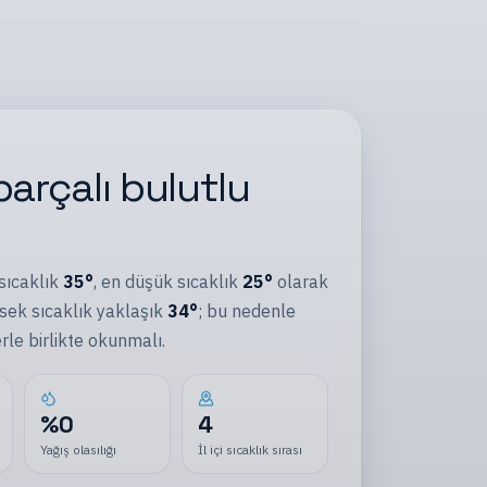
parçalı bulutlu
sıcaklık
35
°
, en düşük sıcaklık
25
°
olarak
ek sıcaklık yaklaşık
34
°
; bu nedenle
erle
birlikte okunmalı.
%
0
4
Yağış olasılığı
İl içi sıcaklık sırası