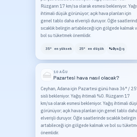
Rüzgarın 17 km/sa olarak esmesi bekleniyor. Yağı
ihtimali düşük görünüyor; açık hava planları için
genel tablo daha elverişli duruyor. Öğle saatlerin
sıcaklık belirgin artabileceği için gölgede kalmak 
bol su tüketmek önemlidir.
35
°
en yüksek
25
°
en düşük
%
0
yağış
10 AĞU
Pazartesi
hava nasıl olacak?
Ceyhan, Adana için Pazartesi günü hava 36° / 25
sisli bekleniyor. Yağış ihtimali %0. Rüzgarın 17
km/sa olarak esmesi bekleniyor. Yağış ihtimali düş
görünüyor; açık hava planları için genel tablo dah
elverişli duruyor. Öğle saatlerinde sıcaklık belirgin
artabileceği için gölgede kalmak ve bol su tüket
önemlidir.