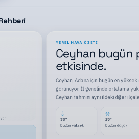
Rehberi
YEREL HAVA ÖZETI
Ceyhan
bugün
etkisinde.
Ceyhan
,
Adana
için bugün en yüksek 
görünüyor.
İl
genelinde ortalama yüks
Ceyhan
tahmini aynı
ildeki
diğer
ilçel
iyor
.
35
°
25
°
Bugün yüksek
Bugün düşük