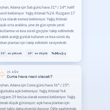
yhan, Adana için Salı günü hava 31° / 24°; hafif
senti bekleniyor. Yağış ihtimali %24. Rüzgarın 17
/sa olarak esmesi bekleniyor. Yağış ihtimali
şük-orta aralıkta, yine de gün içinde yerel
lutlanma ve kısa süreli geçişler takip edilmelidir.
caklık aralığı günlük kullanım ve kısa süreli dış
kan planları için takip edilebilir seviyededir.
31
°
en yüksek
24
°
en düşük
%
24
yağış
21 AĞU
Cuma
hava nasıl olacak?
eyhan, Adana için Cuma günü hava 36° / 25°;
ğunlukla açık bekleniyor. Yağış ihtimali %4.
zgarın 29 km/sa olarak esmesi bekleniyor. Yağış
timali düşük görünüyor; açık hava planları için
nel tablo daha elverişli duruyor. Öğle saatlerinde