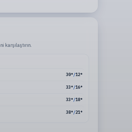
i karşılaştırın.
30
°
/
12
°
33
°
/
16
°
33
°
/
18
°
38
°
/
21
°