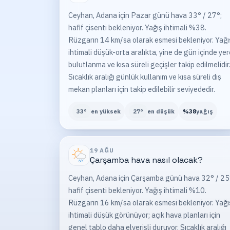
Ceyhan, Adana için Pazar günü hava 33° / 27°;
hafif çisenti bekleniyor. Yağış ihtimali %38.
Rüzgarın 14 km/sa olarak esmesi bekleniyor. Yağı
ihtimali düşük-orta aralıkta, yine de gün içinde yer
bulutlanma ve kısa süreli geçişler takip edilmelidir
Sıcaklık aralığı günlük kullanım ve kısa süreli dış
mekan planları için takip edilebilir seviyededir.
33
°
en yüksek
27
°
en düşük
%
38
yağış
19 AĞU
Çarşamba
hava nasıl olacak?
Ceyhan, Adana için Çarşamba günü hava 32° / 25
hafif çisenti bekleniyor. Yağış ihtimali %10.
Rüzgarın 16 km/sa olarak esmesi bekleniyor. Yağı
ihtimali düşük görünüyor; açık hava planları için
genel tablo daha elverişli duruyor. Sıcaklık aralığı