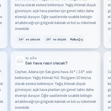
ş
km/sa olarak esmesi bekleniyor. Yağış ihtimali düşük
ol
görünüyor; açık hava planları için genel tablo daha
gö
de
elverişli duruyor. Öğle saatlerinde sıcaklık belirgin
el
ve
artabileceği için gölgede kalmak ve bol su tüketmek
ar
önemlidir.
ön
36
°
en yüksek
24
°
en düşük
%
0
yağış
11 AĞU
Salı
hava nasıl olacak?
°;
Ceyhan, Adana için Salı günü hava 36° / 24°; sisli
C
bekleniyor. Yağış ihtimali %0. Rüzgarın 20 km/sa
si
ük
olarak esmesi bekleniyor. Yağış ihtimali düşük
km
a
görünüyor; açık hava planları için genel tablo daha
gö
elverişli duruyor. Öğle saatlerinde sıcaklık belirgin
el
mek
artabileceği için gölgede kalmak ve bol su tüketmek
ar
önemlidir.
ön