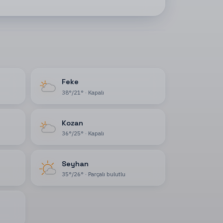
Feke
38
°
/
21
°
·
Kapalı
Kozan
36
°
/
25
°
·
Kapalı
Seyhan
35
°
/
26
°
·
Parçalı bulutlu