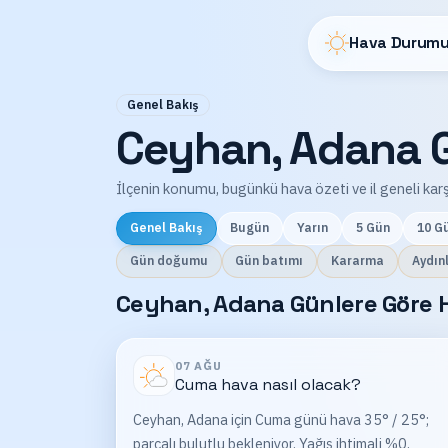
Hava Durumu
Genel Bakış
Ceyhan, Adana G
İlçenin konumu, bugünkü hava özeti ve il geneli karş
Genel Bakış
Bugün
Yarın
5 Gün
10 G
Gün doğumu
Gün batımı
Kararma
Aydın
Ceyhan, Adana Günlere Göre H
07 AĞU
Cuma
hava nasıl olacak?
Ceyhan, Adana için Cuma günü hava 35° / 25°;
parçalı bulutlu bekleniyor. Yağış ihtimali %0.