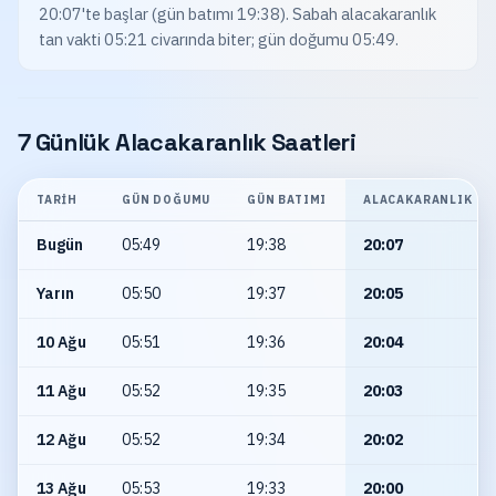
20:07'te başlar (gün batımı 19:38). Sabah alacakaranlık
tan vakti 05:21 civarında biter; gün doğumu 05:49.
7 Günlük Alacakaranlık Saatleri
TARIH
GÜN DOĞUMU
GÜN BATIMI
ALACAKARANLIK
Bugün
05:49
19:38
20:07
Yarın
05:50
19:37
20:05
10 Ağu
05:51
19:36
20:04
11 Ağu
05:52
19:35
20:03
12 Ağu
05:52
19:34
20:02
13 Ağu
05:53
19:33
20:00