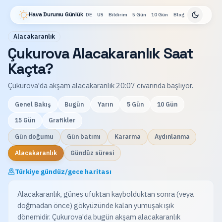
Hava Durumu Günlük
DE
US
Bildirim
5 Gün
10 Gün
Blog
Alacakaranlık
Çukurova Alacakaranlık Saat
Kaçta?
Çukurova'da akşam alacakaranlık 20:07 civarında başlıyor.
Genel Bakış
Bugün
Yarın
5 Gün
10 Gün
15 Gün
Grafikler
Gün doğumu
Gün batımı
Kararma
Aydınlanma
Alacakaranlık
Gündüz süresi
Türkiye gündüz/gece haritası
Alacakaranlık, güneş ufuktan kaybolduktan sonra (veya
doğmadan önce) gökyüzünde kalan yumuşak ışık
dönemidir. Çukurova'da bugün akşam alacakaranlık