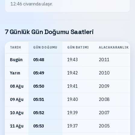
12:46 civarında ulaşır.
7 Günlük Gün Doğumu Saatleri
TARIH
GÜN DOĞUMU
GÜN BATIMI
ALACAKARANLIK
Bugün
05:48
19:43
20:11
Yarın
05:49
19:42
20:10
08 Ağu
05:50
19:41
20:09
09 Ağu
05:51
19:40
20:08
10 Ağu
05:52
19:39
20:07
11 Ağu
05:53
19:37
20:05