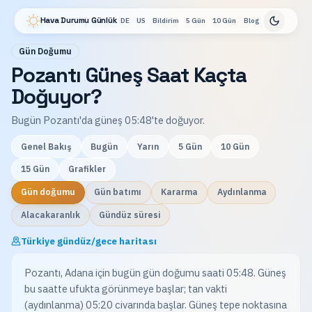
Hava Durumu Günlük
DE
US
Bildirim
5 Gün
10 Gün
Blog
Gün Doğumu
Pozantı Güneş Saat Kaçta
Doğuyor?
Bugün Pozantı'da güneş 05:48'te doğuyor.
Genel Bakış
Bugün
Yarın
5 Gün
10 Gün
15 Gün
Grafikler
Gün doğumu
Gün batımı
Kararma
Aydınlanma
Alacakaranlık
Gündüz süresi
Türkiye gündüz/gece haritası
Pozantı, Adana için bugün gün doğumu saati 05:48. Güneş
bu saatte ufukta görünmeye başlar; tan vakti
(aydınlanma) 05:20 civarında başlar. Güneş tepe noktasına