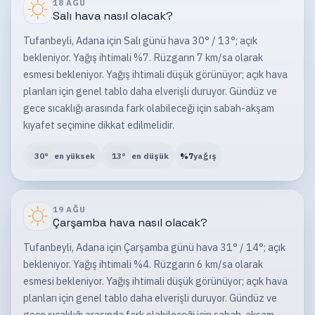
18 AĞU
Salı
hava nasıl olacak?
Tufanbeyli, Adana için Salı günü hava 30° / 13°; açık
bekleniyor. Yağış ihtimali %7. Rüzgarın 7 km/sa olarak
esmesi bekleniyor. Yağış ihtimali düşük görünüyor; açık hava
planları için genel tablo daha elverişli duruyor. Gündüz ve
gece sıcaklığı arasında fark olabileceği için sabah-akşam
kıyafet seçimine dikkat edilmelidir.
30
°
en yüksek
13
°
en düşük
%
7
yağış
19 AĞU
Çarşamba
hava nasıl olacak?
Tufanbeyli, Adana için Çarşamba günü hava 31° / 14°; açık
bekleniyor. Yağış ihtimali %4. Rüzgarın 6 km/sa olarak
esmesi bekleniyor. Yağış ihtimali düşük görünüyor; açık hava
planları için genel tablo daha elverişli duruyor. Gündüz ve
gece sıcaklığı arasında fark olabileceği için sabah-akşam