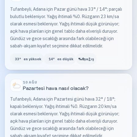
Tufanbeyli, Adana için Pazar günü hava 33° / 14°; parçalı
bulutlu bekleniyor. Yağış ihtimali %0. Rüzgarın 23 km/sa
olarak esmesi bekleniyor. Yağış ihtimali düşük görünüyor;
açık hava planları için genel tablo daha elverişli duruyor.
Gündüz ve gece sıcaklığı arasında fark olabileceği için
sabah-akşam kıyafet seçimine dikkat edilmelidir.
33
°
en yüksek
14
°
en düşük
%
0
yağış
10 AĞU
Pazartesi
hava nasıl olacak?
Tufanbeyli, Adana için Pazartesi günü hava 32° / 18°;
kapalı bekleniyor. Yağış ihtimali %0. Rüzgarın 20 km/sa
olarak esmesi bekleniyor. Yağış ihtimali düşük görünüyor;
açık hava planları için genel tablo daha elverişli duruyor.
Gündüz ve gece sıcaklığı arasında fark olabileceği için
sabah-akşam kıyafet seçimine dikkat edilmelidir.