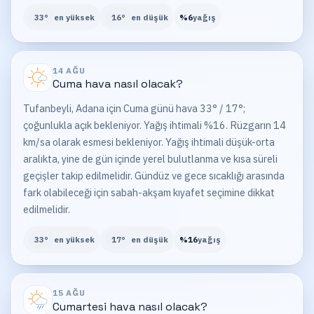
33
°
en yüksek
16
°
en düşük
%
6
yağış
14 AĞU
Cuma
hava nasıl olacak?
Tufanbeyli, Adana için Cuma günü hava 33° / 17°;
çoğunlukla açık bekleniyor. Yağış ihtimali %16. Rüzgarın 14
km/sa olarak esmesi bekleniyor. Yağış ihtimali düşük-orta
aralıkta, yine de gün içinde yerel bulutlanma ve kısa süreli
geçişler takip edilmelidir. Gündüz ve gece sıcaklığı arasında
fark olabileceği için sabah-akşam kıyafet seçimine dikkat
edilmelidir.
33
°
en yüksek
17
°
en düşük
%
16
yağış
15 AĞU
Cumartesi
hava nasıl olacak?