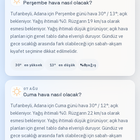
Perşembe
hava nasıl olacak?
Tufanbeyli, Adana için Perşembe günü hava 30° / 13°; açık
bekleniyor. Yağış ihtimali %0. Rüzgarın 19 km/sa olarak
esmesi bekleniyor. Yağış ihtimali düşük görünüyor; açık hava
planları için genel tablo daha elverişli duruyor. Gündüz ve
gece sıcaklığı arasında fark olabileceği için sabah-akşam
kıyafet seçimine dikkat edilmelidir.
30
°
en yüksek
13
°
en düşük
%
0
yağış
07 AĞU
Cuma
hava nasıl olacak?
Tufanbeyli, Adana için Cuma günü hava 30° / 12°; açık
bekleniyor. Yağış ihtimali %0. Rüzgarın 22 km/sa olarak
esmesi bekleniyor. Yağış ihtimali düşük görünüyor; açık hava
planları için genel tablo daha elverişli duruyor. Gündüz ve
gece sıcaklığı arasında fark olabileceği için sabah-akşam