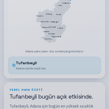
Saimbeyli
Feke
Aladağ
Kozan
Pozantı
Karaisalı
İmamoğlu
Sarıçam
Çukurova
Ceyhan
Seyhan
Yüreğir
Yumurtalık
Karataş
Adana
yakın planı:
ilçe sınırlarıyla gösteriliyor
.
Tufanbeyli
Adana
içinde seçili
ilçe
YEREL HAVA ÖZETI
Tufanbeyli
bugün
açık
etkisinde.
Tufanbeyli
,
Adana
için bugün en yüksek sıcaklık