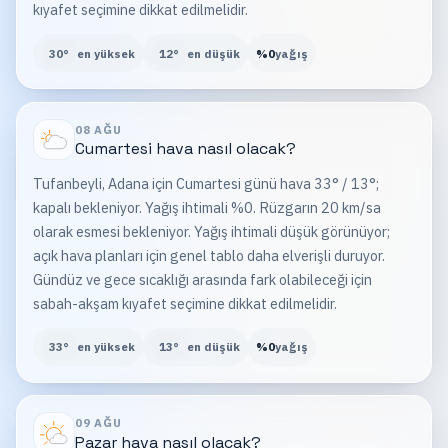
kıyafet seçimine dikkat edilmelidir.
30
°
en yüksek
12
°
en düşük
%
0
yağış
08 AĞU
Cumartesi
hava nasıl olacak?
Tufanbeyli, Adana için Cumartesi günü hava 33° / 13°;
kapalı bekleniyor. Yağış ihtimali %0. Rüzgarın 20 km/sa
olarak esmesi bekleniyor. Yağış ihtimali düşük görünüyor;
açık hava planları için genel tablo daha elverişli duruyor.
Gündüz ve gece sıcaklığı arasında fark olabileceği için
sabah-akşam kıyafet seçimine dikkat edilmelidir.
33
°
en yüksek
13
°
en düşük
%
0
yağış
09 AĞU
Pazar
hava nasıl olacak?