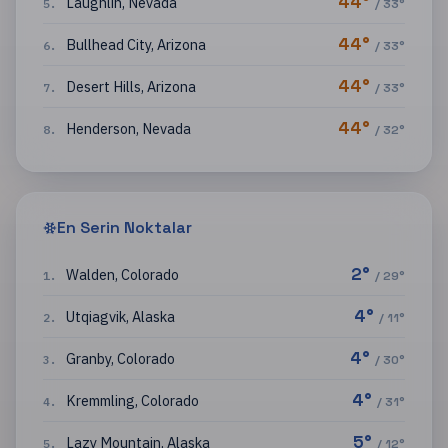
44
°
Laughlin
,
Nevada
5
.
/
33
°
44
°
Bullhead City
,
Arizona
6
.
/
33
°
44
°
Desert Hills
,
Arizona
7
.
/
33
°
44
°
Henderson
,
Nevada
8
.
/
32
°
En Serin Noktalar
2
°
Walden
,
Colorado
1
.
/
29
°
4
°
Utqiagvik
,
Alaska
2
.
/
11
°
4
°
Granby
,
Colorado
3
.
/
30
°
4
°
Kremmling
,
Colorado
4
.
/
31
°
5
°
Lazy Mountain
,
Alaska
5
.
/
12
°