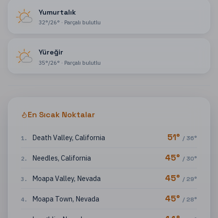
Yumurtalık
32
°
/
26
°
·
Parçalı bulutlu
Yüreğir
35
°
/
26
°
·
Parçalı bulutlu
En Sıcak Noktalar
51
°
Death Valley
,
California
1
.
/
36
°
45
°
Needles
,
California
2
.
/
30
°
45
°
Moapa Valley
,
Nevada
3
.
/
29
°
45
°
Moapa Town
,
Nevada
4
.
/
28
°