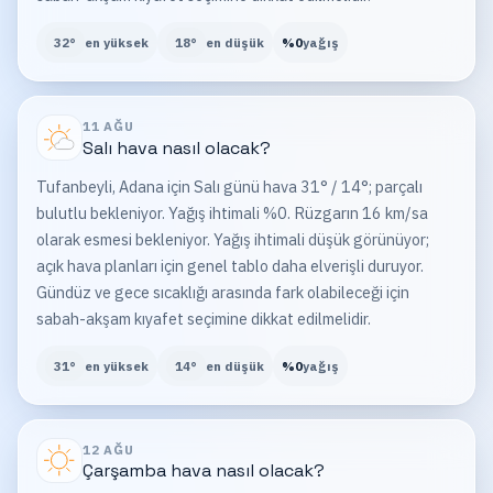
32
°
en yüksek
18
°
en düşük
%
0
yağış
11 AĞU
Salı
hava nasıl olacak?
Tufanbeyli, Adana için Salı günü hava 31° / 14°; parçalı
bulutlu bekleniyor. Yağış ihtimali %0. Rüzgarın 16 km/sa
olarak esmesi bekleniyor. Yağış ihtimali düşük görünüyor;
açık hava planları için genel tablo daha elverişli duruyor.
Gündüz ve gece sıcaklığı arasında fark olabileceği için
sabah-akşam kıyafet seçimine dikkat edilmelidir.
31
°
en yüksek
14
°
en düşük
%
0
yağış
12 AĞU
Çarşamba
hava nasıl olacak?