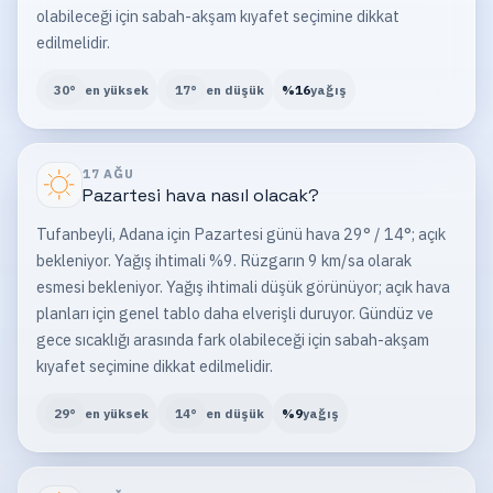
olabileceği için sabah-akşam kıyafet seçimine dikkat
edilmelidir.
30
°
en yüksek
17
°
en düşük
%
16
yağış
17 AĞU
Pazartesi
hava nasıl olacak?
Tufanbeyli, Adana için Pazartesi günü hava 29° / 14°; açık
bekleniyor. Yağış ihtimali %9. Rüzgarın 9 km/sa olarak
esmesi bekleniyor. Yağış ihtimali düşük görünüyor; açık hava
planları için genel tablo daha elverişli duruyor. Gündüz ve
gece sıcaklığı arasında fark olabileceği için sabah-akşam
kıyafet seçimine dikkat edilmelidir.
29
°
en yüksek
14
°
en düşük
%
9
yağış