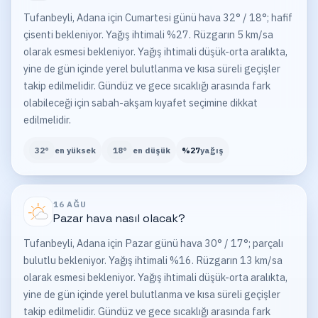
Tufanbeyli, Adana için Cumartesi günü hava 32° / 18°; hafif
çisenti bekleniyor. Yağış ihtimali %27. Rüzgarın 5 km/sa
olarak esmesi bekleniyor. Yağış ihtimali düşük-orta aralıkta,
yine de gün içinde yerel bulutlanma ve kısa süreli geçişler
takip edilmelidir. Gündüz ve gece sıcaklığı arasında fark
olabileceği için sabah-akşam kıyafet seçimine dikkat
edilmelidir.
32
°
en yüksek
18
°
en düşük
%
27
yağış
16 AĞU
Pazar
hava nasıl olacak?
Tufanbeyli, Adana için Pazar günü hava 30° / 17°; parçalı
bulutlu bekleniyor. Yağış ihtimali %16. Rüzgarın 13 km/sa
olarak esmesi bekleniyor. Yağış ihtimali düşük-orta aralıkta,
yine de gün içinde yerel bulutlanma ve kısa süreli geçişler
takip edilmelidir. Gündüz ve gece sıcaklığı arasında fark