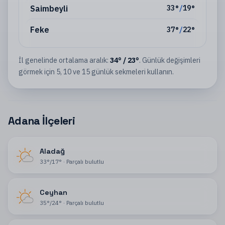
Saimbeyli
33
°
/
19
°
Feke
37
°
/
22
°
İl
genelinde ortalama aralık:
34
°
/
23
°
. Günlük değişimleri
görmek için 5, 10 ve 15 günlük sekmeleri kullanın.
Adana İlçeleri
Aladağ
33
°
/
17
°
·
Parçalı bulutlu
Ceyhan
35
°
/
24
°
·
Parçalı bulutlu