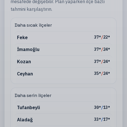
mesafede değişebilir. Plan yaparken
ilçe
bazlı
tahmini karşılaştırın.
Daha sıcak ilçeler
Feke
37
°
/
22
°
İmamoğlu
37
°
/
24
°
Kozan
37
°
/
24
°
Ceyhan
35
°
/
24
°
Daha serin ilçeler
Tufanbeyli
30
°
/
13
°
Aladağ
33
°
/
17
°