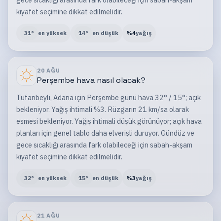
kıyafet seçimine dikkat edilmelidir.
31
°
en yüksek
14
°
en düşük
%
4
yağış
20 AĞU
Perşembe
hava nasıl olacak?
Tufanbeyli, Adana için Perşembe günü hava 32° / 15°; açık
bekleniyor. Yağış ihtimali %3. Rüzgarın 21 km/sa olarak
esmesi bekleniyor. Yağış ihtimali düşük görünüyor; açık hava
planları için genel tablo daha elverişli duruyor. Gündüz ve
gece sıcaklığı arasında fark olabileceği için sabah-akşam
kıyafet seçimine dikkat edilmelidir.
32
°
en yüksek
15
°
en düşük
%
3
yağış
21 AĞU