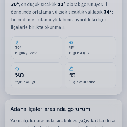
30
°
, en düşük sıcaklık
13
°
olarak görünüyor.
İl
genelinde ortalama yüksek sıcaklık yaklaşık
34
°
;
bu nedenle
Tufanbeyli
tahmini aynı
ildeki
diğer
ilçelerle
birlikte okunmalı.
30
°
13
°
Bugün yüksek
Bugün düşük
%
0
15
Yağış olasılığı
İl içi sıcaklık sırası
Adana
ilçeleri
arasında görünüm
Yakın
ilçeler
arasında sıcaklık ve yağış farkları kısa