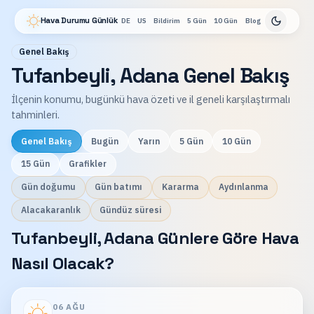
Hava Durumu Günlük
DE
US
Bildirim
5 Gün
10 Gün
Blog
Genel Bakış
Tufanbeyli, Adana Genel Bakış
İlçenin konumu, bugünkü hava özeti ve il geneli karşılaştırmalı
tahminleri.
Genel Bakış
Bugün
Yarın
5 Gün
10 Gün
15 Gün
Grafikler
Gün doğumu
Gün batımı
Kararma
Aydınlanma
Alacakaranlık
Gündüz süresi
Tufanbeyli, Adana Günlere Göre Hava
Nasıl Olacak?
06 AĞU