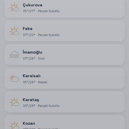
Çukurova
35
°
/
27
°
·
Parçalı bulutlu
Feke
37
°
/
22
°
·
Parçalı bulutlu
İmamoğlu
37
°
/
24
°
·
Sisli
Karaisalı
35
°
/
24
°
·
Kapalı
Karataş
30
°
/
28
°
·
Parçalı bulutlu
Kozan