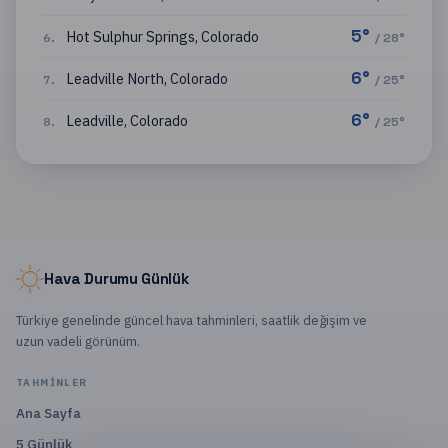
5
°
Hot Sulphur Springs
,
Colorado
6
.
/
28
°
6
°
Leadville North
,
Colorado
7
.
/
25
°
6
°
Leadville
,
Colorado
8
.
/
25
°
Hava Durumu Günlük
Türkiye genelinde güncel hava tahminleri, saatlik değişim ve
uzun vadeli görünüm.
TAHMINLER
Ana Sayfa
5 Günlük