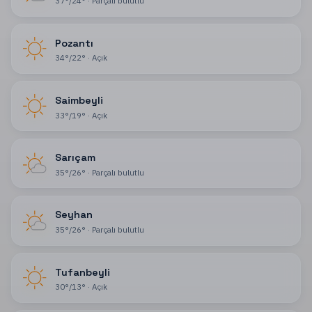
37
°
/
24
°
·
Parçalı bulutlu
Pozantı
34
°
/
22
°
·
Açık
Saimbeyli
33
°
/
19
°
·
Açık
Sarıçam
35
°
/
26
°
·
Parçalı bulutlu
Seyhan
35
°
/
26
°
·
Parçalı bulutlu
Tufanbeyli
30
°
/
13
°
·
Açık