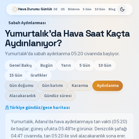
Hava Durumu Günlük
DE
US
Bildirim
5 Gün
10 Gün
Blog
Sabah Aydınlanması
Yumurtalık'da Hava Saat Kaçta
Aydınlanıyor?
Yumurtalık'da sabah aydınlanma 05:20 civarında başlıyor.
Genel Bakış
Bugün
Yarın
5 Gün
10 Gün
15 Gün
Grafikler
Gün doğumu
Gün batımı
Kararma
Aydınlanma
Alacakaranlık
Gündüz süresi
Türkiye gündüz/gece haritası
Yumurtalık, Adana'da hava aydınlanmaya tan vakti (05:20)
ile başlar; güneş ufukta 05:48'te görünür. Denizcilik şafağı
04:47 civarında, tan 05:20 ile sivil alacakaranlık sona erer.