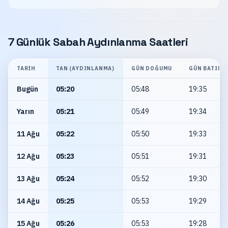
7 Günlük Sabah Aydınlanma Saatleri
TARIH
TAN (AYDINLANMA)
GÜN DOĞUMU
GÜN BATIMI
Bugün
05:20
05:48
19:35
Yarın
05:21
05:49
19:34
11 Ağu
05:22
05:50
19:33
12 Ağu
05:23
05:51
19:31
13 Ağu
05:24
05:52
19:30
14 Ağu
05:25
05:53
19:29
15 Ağu
05:26
05:53
19:28