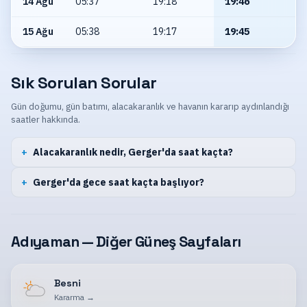
14 Ağu
05:37
19:18
19:46
15 Ağu
05:38
19:17
19:45
Sık Sorulan Sorular
Gün doğumu, gün batımı, alacakaranlık ve havanın kararıp aydınlandığı
saatler hakkında.
Alacakaranlık nedir, Gerger'da saat kaçta?
Gerger'da gece saat kaçta başlıyor?
Adıyaman — Diğer Güneş Sayfaları
Besni
Kararma
→