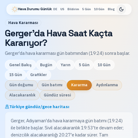
Hava Durumu Günlük
DE
US
Bildirim
5 Gün
10 Gün
Blog
Hava Kararması
Gerger'da Hava Saat Kaçta
Kararıyor?
Gerger'da hava kararması gün batımından (19:24) sonra başlar.
Genel Bakış
Bugün
Yarın
5 Gün
10 Gün
15 Gün
Grafikler
Gün doğumu
Gün batımı
Kararma
Aydınlanma
Alacakaranlık
Gündüz süresi
Türkiye gündüz/gece haritası
Gerger, Adıyaman'da hava kararmaya gün batımı (19:24)
ile birlikte başlar. Sivil alacakaranlık 19:53'te devam eder;
denizcilik alacakaranlığı 20:27'e kadar sürer. Tam