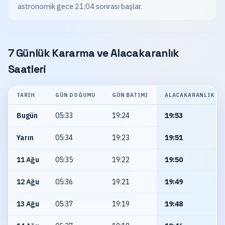
astronomik gece 21:04 sonrası başlar.
7 Günlük Kararma ve Alacakaranlık
Saatleri
TARIH
GÜN DOĞUMU
GÜN BATIMI
ALACAKARANLIK
Bugün
05:33
19:24
19:53
Yarın
05:34
19:23
19:51
11 Ağu
05:35
19:22
19:50
12 Ağu
05:36
19:21
19:49
13 Ağu
05:37
19:19
19:48