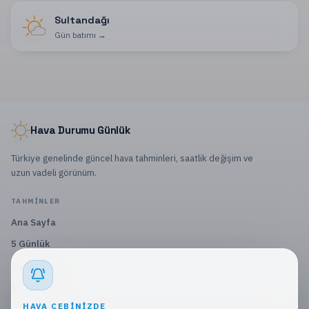
Sultandağı
Gün batımı
→
Hava Durumu Günlük
Türkiye genelinde güncel hava tahminleri, saatlik değişim ve
uzun vadeli görünüm.
TAHMINLER
Ana Sayfa
5 Günlük
10 Günlük
15 Günlük
HAVA CEBINIZDE