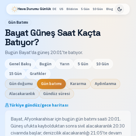
Hava Durumu Günlük
DE
US
Bildirim
5 Gün
10 Gün
Blog
Gün Batımı
Bayat Güneş Saat Kaçta
Batıyor?
Bugün Bayat'da güneş 20:01'te batıyor.
Genel Bakış
Bugün
Yarın
5 Gün
10 Gün
15 Gün
Grafikler
Gün doğumu
Gün batımı
Kararma
Aydınlanma
Alacakaranlık
Gündüz süresi
Türkiye gündüz/gece haritası
Bayat, Afyonkarahisar için bugün gün batımı saati 20:01.
Güneş ufukta kaybolduktan sonra sivil alacakaranlık 20:30
civarında başlar; denizcilik alacakaranlığı 21:05'te devam