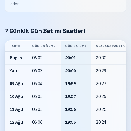
eder.
7 Günlük Gün Batımı Saatleri
TARIH
GÜN DOĞUMU
GÜN BATIMI
ALACAKARANLIK
Bugün
06:02
20:01
20:30
Yarın
06:03
20:00
20:29
09 Ağu
06:04
19:59
20:27
10 Ağu
06:05
19:57
20:26
11 Ağu
06:05
19:56
20:25
12 Ağu
06:06
19:55
20:24