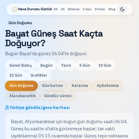
Hava Durumu Günlük
DE
US
Bildirim
5 Gün
10 Gün
Blog
Gün Doğumu
Bayat Güneş Saat Kaçta
Doğuyor?
Bugün Bayat'da güneş 06:04'te doğuyor.
Genel Bakış
Bugün
Yarın
5 Gün
10 Gün
15 Gün
Grafikler
Gün doğumu
Gün batımı
Kararma
Aydınlanma
Alacakaranlık
Gündüz süresi
Türkiye gündüz/gece haritası
Bayat, Afyonkarahisar için bugün gün doğumu saati 06:04.
Güneş bu saatte ufukta görünmeye başlar; tan vakti
(aydınlanma) 05:35 civarında başlar. Güneş tepe noktasına