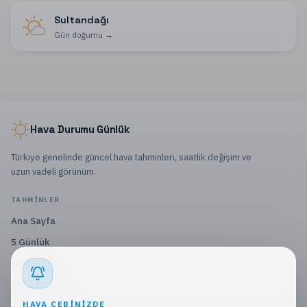
Sultandağı
Gün doğumu
→
Hava Durumu Günlük
Türkiye genelinde güncel hava tahminleri, saatlik değişim ve
uzun vadeli görünüm.
TAHMINLER
Ana Sayfa
5 Günlük
10 Günlük
15 Günlük
HAVA CEBINIZDE