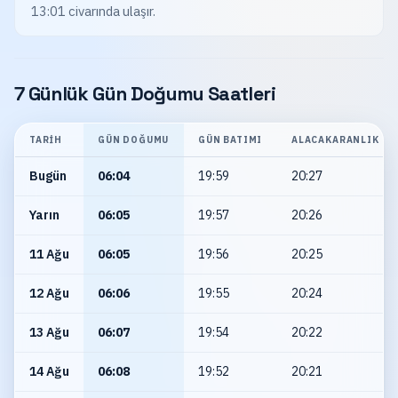
13:01 civarında ulaşır.
7 Günlük Gün Doğumu Saatleri
TARIH
GÜN DOĞUMU
GÜN BATIMI
ALACAKARANLIK
Bugün
06:04
19:59
20:27
Yarın
06:05
19:57
20:26
11 Ağu
06:05
19:56
20:25
12 Ağu
06:06
19:55
20:24
13 Ağu
06:07
19:54
20:22
14 Ağu
06:08
19:52
20:21