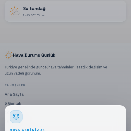
Sultandağı
Gün batımı
→
Hava Durumu Günlük
Türkiye genelinde güncel hava tahminleri, saatlik değişim ve
uzun vadeli görünüm.
TAHMINLER
Ana Sayfa
5 Günlük
10 Günlük
15 Günlük
HAVA CEBINIZDE