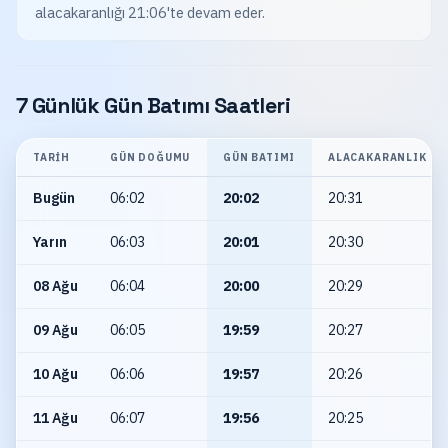
alacakaranlığı 21:06'te devam eder.
7 Günlük Gün Batımı Saatleri
TARIH
GÜN DOĞUMU
GÜN BATIMI
ALACAKARANLIK
Bugün
06:02
20:02
20:31
Yarın
06:03
20:01
20:30
08 Ağu
06:04
20:00
20:29
09 Ağu
06:05
19:59
20:27
10 Ağu
06:06
19:57
20:26
11 Ağu
06:07
19:56
20:25