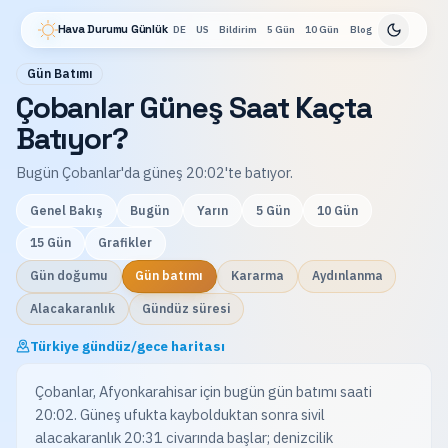
Hava Durumu Günlük
DE
US
Bildirim
5 Gün
10 Gün
Blog
Gün Batımı
Çobanlar Güneş Saat Kaçta
Batıyor?
Bugün Çobanlar'da güneş 20:02'te batıyor.
Genel Bakış
Bugün
Yarın
5 Gün
10 Gün
15 Gün
Grafikler
Gün doğumu
Gün batımı
Kararma
Aydınlanma
Alacakaranlık
Gündüz süresi
Türkiye gündüz/gece haritası
Çobanlar, Afyonkarahisar için bugün gün batımı saati
20:02. Güneş ufukta kaybolduktan sonra sivil
alacakaranlık 20:31 civarında başlar; denizcilik