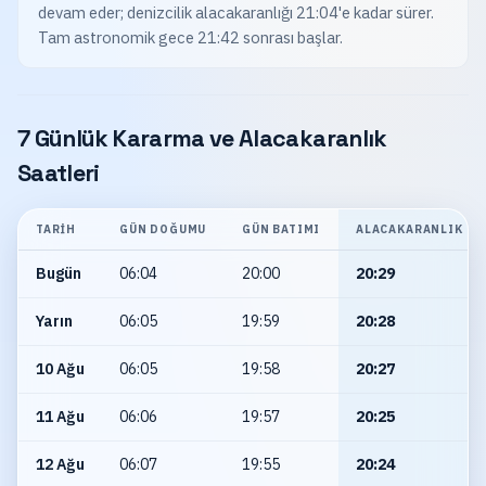
devam eder; denizcilik alacakaranlığı 21:04'e kadar sürer.
Tam astronomik gece 21:42 sonrası başlar.
7 Günlük Kararma ve Alacakaranlık
Saatleri
TARIH
GÜN DOĞUMU
GÜN BATIMI
ALACAKARANLIK
Bugün
06:04
20:00
20:29
Yarın
06:05
19:59
20:28
10 Ağu
06:05
19:58
20:27
11 Ağu
06:06
19:57
20:25
12 Ağu
06:07
19:55
20:24