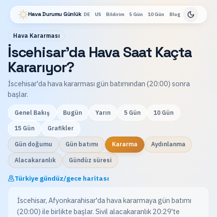
Hava Durumu Günlük
DE
US
Bildirim
5 Gün
10 Gün
Blog
Hava Kararması
İscehisar'da Hava Saat Kaçta
Kararıyor?
İscehisar'da hava kararması gün batımından (20:00) sonra
başlar.
Genel Bakış
Bugün
Yarın
5 Gün
10 Gün
15 Gün
Grafikler
Gün doğumu
Gün batımı
Kararma
Aydınlanma
Alacakaranlık
Gündüz süresi
Türkiye gündüz/gece haritası
İscehisar, Afyonkarahisar'da hava kararmaya gün batımı
(20:00) ile birlikte başlar. Sivil alacakaranlık 20:29'te