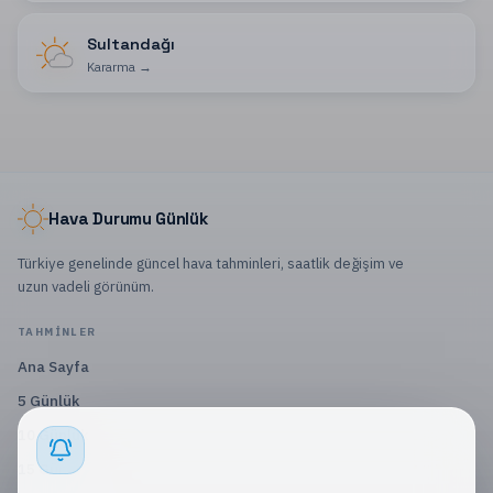
Sultandağı
Kararma
→
Hava Durumu Günlük
Türkiye genelinde güncel hava tahminleri, saatlik değişim ve
uzun vadeli görünüm.
TAHMINLER
Ana Sayfa
5 Günlük
10 Günlük
15 Günlük