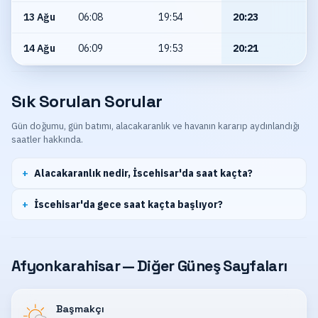
13 Ağu
06:08
19:54
20:23
14 Ağu
06:09
19:53
20:21
Sık Sorulan Sorular
Gün doğumu, gün batımı, alacakaranlık ve havanın kararıp aydınlandığı
saatler hakkında.
Alacakaranlık nedir, İscehisar'da saat kaçta?
İscehisar'da gece saat kaçta başlıyor?
Afyonkarahisar — Diğer Güneş Sayfaları
Başmakçı