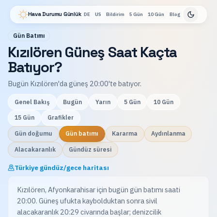
Hava Durumu Günlük
DE
US
Bildirim
5 Gün
10 Gün
Blog
Gün Batımı
Kızılören Güneş Saat Kaçta
Batıyor?
Bugün Kızılören'da güneş 20:00'te batıyor.
Genel Bakış
Bugün
Yarın
5 Gün
10 Gün
15 Gün
Grafikler
Gün doğumu
Gün batımı
Kararma
Aydınlanma
Alacakaranlık
Gündüz süresi
Türkiye gündüz/gece haritası
Kızılören, Afyonkarahisar için bugün gün batımı saati
20:00. Güneş ufukta kaybolduktan sonra sivil
alacakaranlık 20:29 civarında başlar; denizcilik