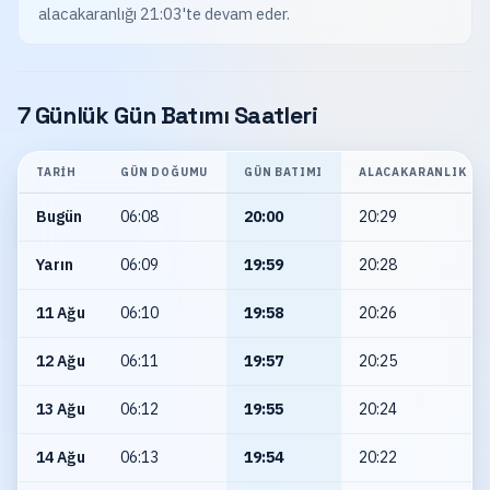
alacakaranlığı 21:03'te devam eder.
7 Günlük Gün Batımı Saatleri
TARIH
GÜN DOĞUMU
GÜN BATIMI
ALACAKARANLIK
Bugün
06:08
20:00
20:29
Yarın
06:09
19:59
20:28
11 Ağu
06:10
19:58
20:26
12 Ağu
06:11
19:57
20:25
13 Ağu
06:12
19:55
20:24
14 Ağu
06:13
19:54
20:22