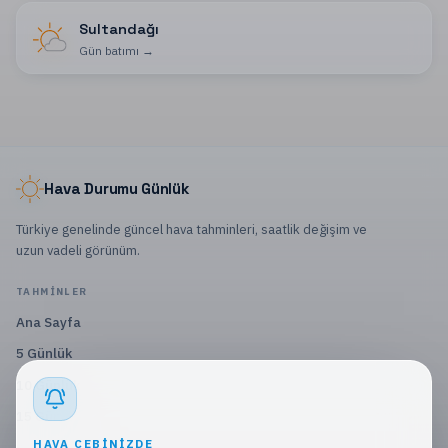
Sultandağı
Gün batımı
→
Hava Durumu Günlük
Türkiye genelinde güncel hava tahminleri, saatlik değişim ve
uzun vadeli görünüm.
TAHMINLER
Ana Sayfa
5 Günlük
10 Günlük
15 Günlük
HAVA CEBINIZDE