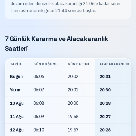
devam eder; denizcilik alacakaranlığı 21:06'e kadar sürer.
Tam astronomik gece 21:44 sonrası başlar.
7 Günlük Kararma ve Alacakaranlık
Saatleri
TARIH
GÜN DOĞUMU
GÜN BATIMI
ALACAKARANLIK
Bugün
06:06
20:02
20:31
Yarın
06:07
20:01
20:30
10 Ağu
06:08
20:00
20:28
11 Ağu
06:09
19:58
20:27
12 Ağu
06:10
19:57
20:26