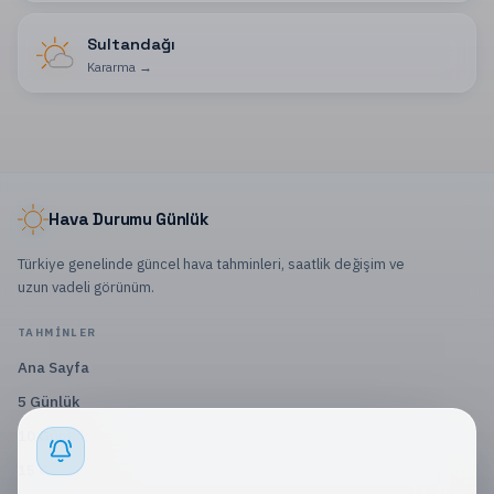
Sultandağı
Kararma
→
Hava Durumu Günlük
Türkiye genelinde güncel hava tahminleri, saatlik değişim ve
uzun vadeli görünüm.
TAHMINLER
Ana Sayfa
5 Günlük
10 Günlük
15 Günlük