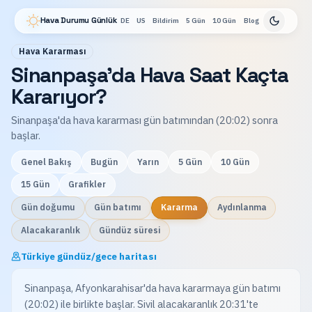
Hava Durumu Günlük
DE
US
Bildirim
5 Gün
10 Gün
Blog
Hava Kararması
Sinanpaşa'da Hava Saat Kaçta
Kararıyor?
Sinanpaşa'da hava kararması gün batımından (20:02) sonra
başlar.
Genel Bakış
Bugün
Yarın
5 Gün
10 Gün
15 Gün
Grafikler
Gün doğumu
Gün batımı
Kararma
Aydınlanma
Alacakaranlık
Gündüz süresi
Türkiye gündüz/gece haritası
Sinanpaşa, Afyonkarahisar'da hava kararmaya gün batımı
(20:02) ile birlikte başlar. Sivil alacakaranlık 20:31'te