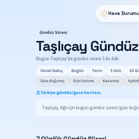
Hava Durumu
Gündüz Süresi
Taşlıçay Gündüz
Bugün Taşlıçay'da gündüz süresi 14s 4dk.
Genel Bakış
Bugün
Yarın
5 Gün
10 G
Gün doğumu
Gün batımı
Kararma
Aydın
Türkiye gündüz/gece haritası
Taşlıçay, Ağrı için bugün gündüz süresi (gün do
7 Günlük Gündüz Süresi