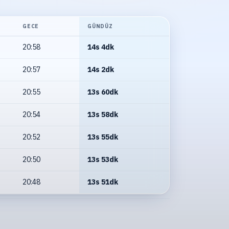
GECE
GÜNDÜZ
20:58
14s 4dk
20:57
14s 2dk
20:55
13s 60dk
20:54
13s 58dk
20:52
13s 55dk
20:50
13s 53dk
20:48
13s 51dk