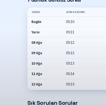
TARIH
GÜN DOĞUMU
Bugün
05:10
Yarın
05:11
08 Ağu
05:12
09 Ağu
05:12
10 Ağu
05:13
11 Ağu
05:14
12 Ağu
05:15
Sık Sorulan Sorular