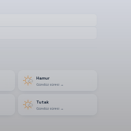
Hamur
Gündüz süresi
→
Tutak
Gündüz süresi
→