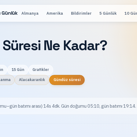
 Günlük
Almanya
Amerika
Bildirimler
5 Günlük
10 Gü
 Süresi Ne Kadar?
ün
15 Gün
Grafikler
lanma
Alacakaranlık
Gündüz süresi
ğumu–gün batımı arası) 14s 4dk. Gün doğumu 05:10, gün batımı 19:14. 