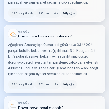
için sabah-akşam kıyafet seçimine dikkat edilmelidir.
31
°
en yüksek
17
°
en düşük
%
0
yağış
08 AĞU
Cumartesi
hava nasıl olacak?
Ağaçören, Aksaray için Cumartesi günü hava 33° / 20°;
parçalı bulutlu bekleniyor. Yağış ihtimali %0. Rüzgarın 15
km/sa olarak esmesi bekleniyor. Yağış ihtimali düşük
görünüyor; açık hava planları için genel tablo daha elverişli
duruyor. Gündüz ve gece sıcaklığı arasında fark olabileceği
için sabah-akşam kıyafet seçimine dikkat edilmelidir.
33
°
en yüksek
20
°
en düşük
%
0
yağış
09 AĞU
Pazar
hava nasıl olacak?