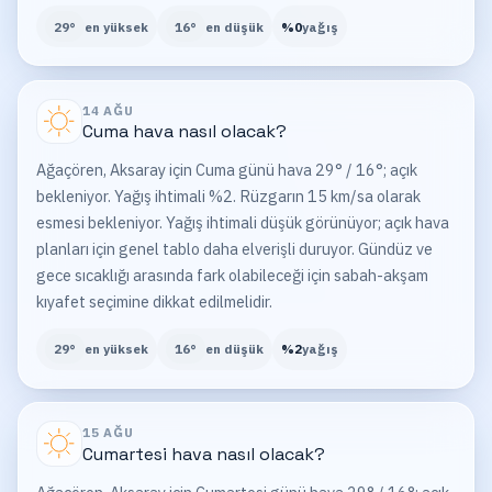
29
°
en yüksek
16
°
en düşük
%
0
yağış
14 AĞU
Cuma
hava nasıl olacak?
Ağaçören, Aksaray için Cuma günü hava 29° / 16°; açık
bekleniyor. Yağış ihtimali %2. Rüzgarın 15 km/sa olarak
esmesi bekleniyor. Yağış ihtimali düşük görünüyor; açık hava
planları için genel tablo daha elverişli duruyor. Gündüz ve
gece sıcaklığı arasında fark olabileceği için sabah-akşam
kıyafet seçimine dikkat edilmelidir.
29
°
en yüksek
16
°
en düşük
%
2
yağış
15 AĞU
Cumartesi
hava nasıl olacak?