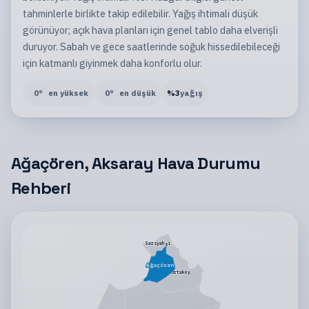
tahminlerle birlikte takip edilebilir. Yağış ihtimali düşük
görünüyor; açık hava planları için genel tablo daha elverişli
duruyor. Sabah ve gece saatlerinde soğuk hissedilebileceği
için katmanlı giyinmek daha konforlu olur.
0
°
en yüksek
0
°
en düşük
%
3
yağış
Ağaçören, Aksaray Hava Durumu
Rehberi
Sarıyahşi
Ağaçören
Ortaköy