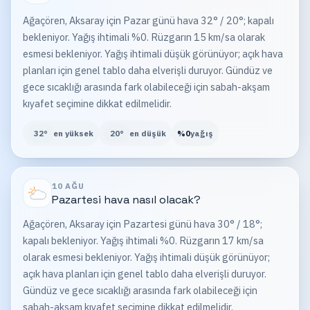
Ağaçören, Aksaray için Pazar günü hava 32° / 20°; kapalı
bekleniyor. Yağış ihtimali %0. Rüzgarın 15 km/sa olarak
esmesi bekleniyor. Yağış ihtimali düşük görünüyor; açık hava
planları için genel tablo daha elverişli duruyor. Gündüz ve
gece sıcaklığı arasında fark olabileceği için sabah-akşam
kıyafet seçimine dikkat edilmelidir.
32
°
en yüksek
20
°
en düşük
%
0
yağış
10 AĞU
Pazartesi
hava nasıl olacak?
Ağaçören, Aksaray için Pazartesi günü hava 30° / 18°;
kapalı bekleniyor. Yağış ihtimali %0. Rüzgarın 17 km/sa
olarak esmesi bekleniyor. Yağış ihtimali düşük görünüyor;
açık hava planları için genel tablo daha elverişli duruyor.
Gündüz ve gece sıcaklığı arasında fark olabileceği için
sabah-akşam kıyafet seçimine dikkat edilmelidir.