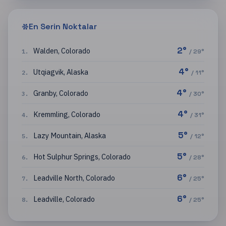
En Serin Noktalar
2
°
Walden
,
Colorado
1
.
/
29
°
4
°
Utqiagvik
,
Alaska
2
.
/
11
°
4
°
Granby
,
Colorado
3
.
/
30
°
4
°
Kremmling
,
Colorado
4
.
/
31
°
5
°
Lazy Mountain
,
Alaska
5
.
/
12
°
5
°
Hot Sulphur Springs
,
Colorado
6
.
/
28
°
6
°
Leadville North
,
Colorado
7
.
/
25
°
6
°
Leadville
,
Colorado
8
.
/
25
°