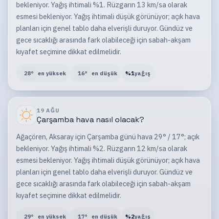
bekleniyor. Yağış ihtimali %1. Rüzgarın 13 km/sa olarak
esmesi bekleniyor. Yağış ihtimali düşük görünüyor; açık hava
planları için genel tablo daha elverişli duruyor. Gündüz ve
gece sıcaklığı arasında fark olabileceği için sabah-akşam
kıyafet seçimine dikkat edilmelidir.
28
°
en yüksek
16
°
en düşük
%
1
yağış
19 AĞU
Çarşamba
hava nasıl olacak?
Ağaçören, Aksaray için Çarşamba günü hava 29° / 17°; açık
bekleniyor. Yağış ihtimali %2. Rüzgarın 12 km/sa olarak
esmesi bekleniyor. Yağış ihtimali düşük görünüyor; açık hava
planları için genel tablo daha elverişli duruyor. Gündüz ve
gece sıcaklığı arasında fark olabileceği için sabah-akşam
kıyafet seçimine dikkat edilmelidir.
29
°
en yüksek
17
°
en düşük
%
2
yağış