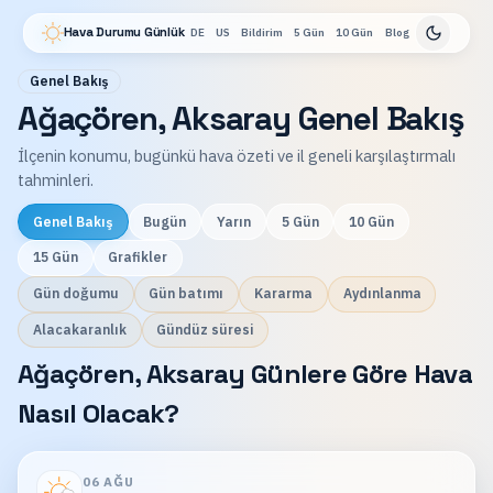
Hava Durumu Günlük
DE
US
Bildirim
5 Gün
10 Gün
Blog
Genel Bakış
Ağaçören, Aksaray Genel Bakış
İlçenin konumu, bugünkü hava özeti ve il geneli karşılaştırmalı
tahminleri.
Genel Bakış
Bugün
Yarın
5 Gün
10 Gün
15 Gün
Grafikler
Gün doğumu
Gün batımı
Kararma
Aydınlanma
Alacakaranlık
Gündüz süresi
Ağaçören, Aksaray Günlere Göre Hava
Nasıl Olacak?
06 AĞU