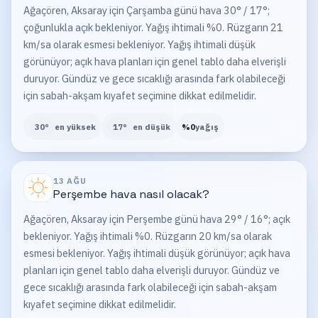
Ağaçören, Aksaray için Çarşamba günü hava 30° / 17°;
çoğunlukla açık bekleniyor. Yağış ihtimali %0. Rüzgarın 21
km/sa olarak esmesi bekleniyor. Yağış ihtimali düşük
görünüyor; açık hava planları için genel tablo daha elverişli
duruyor. Gündüz ve gece sıcaklığı arasında fark olabileceği
için sabah-akşam kıyafet seçimine dikkat edilmelidir.
30
°
en yüksek
17
°
en düşük
%
0
yağış
13 AĞU
Perşembe
hava nasıl olacak?
Ağaçören, Aksaray için Perşembe günü hava 29° / 16°; açık
bekleniyor. Yağış ihtimali %0. Rüzgarın 20 km/sa olarak
esmesi bekleniyor. Yağış ihtimali düşük görünüyor; açık hava
planları için genel tablo daha elverişli duruyor. Gündüz ve
gece sıcaklığı arasında fark olabileceği için sabah-akşam
kıyafet seçimine dikkat edilmelidir.