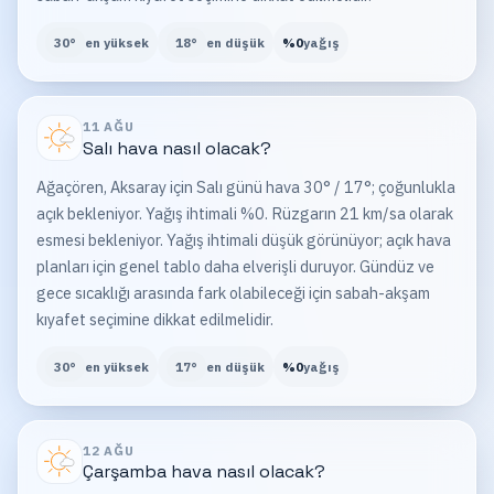
30
°
en yüksek
18
°
en düşük
%
0
yağış
11 AĞU
Salı
hava nasıl olacak?
Ağaçören, Aksaray için Salı günü hava 30° / 17°; çoğunlukla
açık bekleniyor. Yağış ihtimali %0. Rüzgarın 21 km/sa olarak
esmesi bekleniyor. Yağış ihtimali düşük görünüyor; açık hava
planları için genel tablo daha elverişli duruyor. Gündüz ve
gece sıcaklığı arasında fark olabileceği için sabah-akşam
kıyafet seçimine dikkat edilmelidir.
30
°
en yüksek
17
°
en düşük
%
0
yağış
12 AĞU
Çarşamba
hava nasıl olacak?