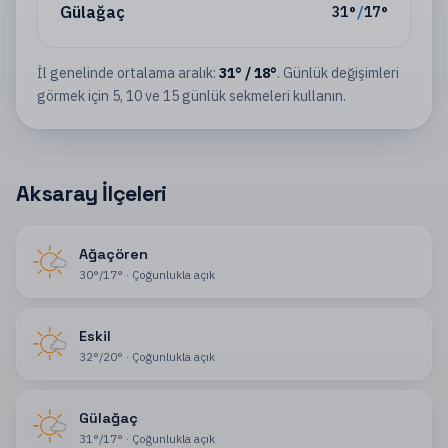
Gülağaç
31
°
/
17
°
İl
genelinde ortalama aralık:
31
°
/
18
°
. Günlük değişimleri
görmek için 5, 10 ve 15 günlük sekmeleri kullanın.
Aksaray İlçeleri
Ağaçören
30
°
/
17
°
·
Çoğunlukla açık
Eskil
32
°
/
20
°
·
Çoğunlukla açık
Gülağaç
31
°
/
17
°
·
Çoğunlukla açık