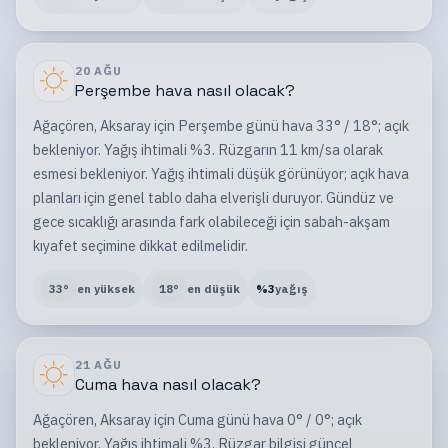
20 AĞU
Perşembe
hava nasıl olacak?
Ağaçören, Aksaray için Perşembe günü hava 33° / 18°; açık
bekleniyor. Yağış ihtimali %3. Rüzgarın 11 km/sa olarak
esmesi bekleniyor. Yağış ihtimali düşük görünüyor; açık hava
planları için genel tablo daha elverişli duruyor. Gündüz ve
gece sıcaklığı arasında fark olabileceği için sabah-akşam
kıyafet seçimine dikkat edilmelidir.
33
°
en yüksek
18
°
en düşük
%
3
yağış
21 AĞU
Cuma
hava nasıl olacak?
Ağaçören, Aksaray için Cuma günü hava 0° / 0°; açık
bekleniyor. Yağış ihtimali %3. Rüzgar bilgisi güncel