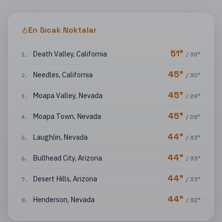
En Sıcak Noktalar
51
°
Death Valley
,
California
1
.
/
36
°
45
°
Needles
,
California
2
.
/
30
°
45
°
Moapa Valley
,
Nevada
3
.
/
29
°
45
°
Moapa Town
,
Nevada
4
.
/
28
°
44
°
Laughlin
,
Nevada
5
.
/
33
°
44
°
Bullhead City
,
Arizona
6
.
/
33
°
44
°
Desert Hills
,
Arizona
7
.
/
33
°
44
°
Henderson
,
Nevada
8
.
/
32
°