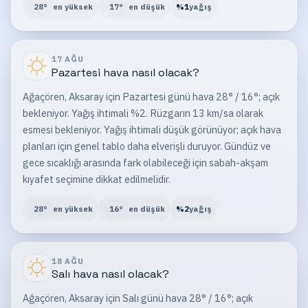
28
°
en yüksek
17
°
en düşük
%
1
yağış
17 AĞU
Pazartesi
hava nasıl olacak?
Ağaçören, Aksaray için Pazartesi günü hava 28° / 16°; açık
bekleniyor. Yağış ihtimali %2. Rüzgarın 13 km/sa olarak
esmesi bekleniyor. Yağış ihtimali düşük görünüyor; açık hava
planları için genel tablo daha elverişli duruyor. Gündüz ve
gece sıcaklığı arasında fark olabileceği için sabah-akşam
kıyafet seçimine dikkat edilmelidir.
28
°
en yüksek
16
°
en düşük
%
2
yağış
18 AĞU
Salı
hava nasıl olacak?
Ağaçören, Aksaray için Salı günü hava 28° / 16°; açık