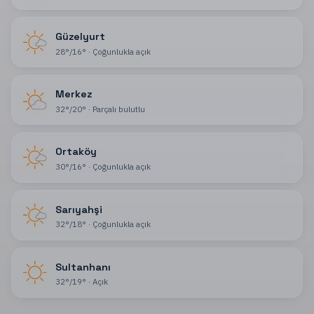
Güzelyurt
28
°
/
16
°
·
Çoğunlukla açık
Merkez
32
°
/
20
°
·
Parçalı bulutlu
Ortaköy
30
°
/
16
°
·
Çoğunlukla açık
Sarıyahşi
32
°
/
18
°
·
Çoğunlukla açık
Sultanhanı
32
°
/
19
°
·
Açık