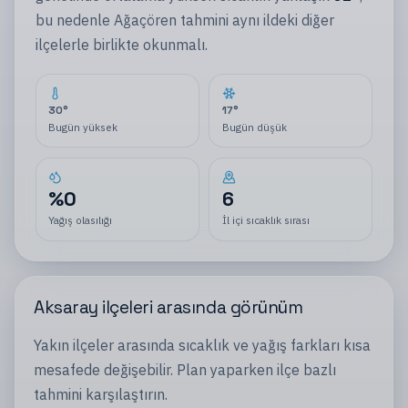
bu nedenle
Ağaçören
tahmini aynı
ildeki
diğer
ilçelerle
birlikte okunmalı.
30
°
17
°
Bugün yüksek
Bugün düşük
%
0
6
Yağış olasılığı
İl içi sıcaklık sırası
Aksaray
ilçeleri
arasında görünüm
Yakın
ilçeler
arasında sıcaklık ve yağış farkları kısa
mesafede değişebilir. Plan yaparken
ilçe
bazlı
tahmini karşılaştırın.