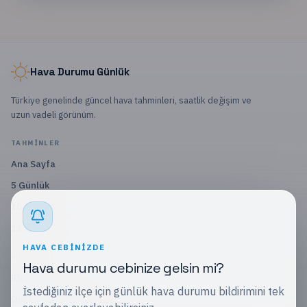
Hava Durumu Günlük
Türkiye genelinde güncel hava tahminleri, saatlik değişim ve
uzun vadeli görünüm.
TAHMINLER
Ana Sayfa
5 Günlük
10 Günlük
15 Günlük
HAVA CEBINIZDE
SITE
Hava durumu cebinize gelsin mi?
Blog
İstediğiniz ilçe için günlük hava durumu bildirimini tek
Gizlilik Politikası