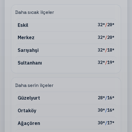
Daha sıcak ilçeler
Eskil
32
°
/
20
°
Merkez
32
°
/
20
°
Sarıyahşi
32
°
/
18
°
Sultanhanı
32
°
/
19
°
Daha serin ilçeler
Güzelyurt
28
°
/
16
°
Ortaköy
30
°
/
16
°
Ağaçören
30
°
/
17
°