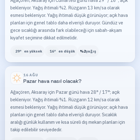
Ağaçören, Aksaray için Cumartesi günü hava 29° / 16°; açık
bekleniyor. Yağış ihtimali %2. Rüzgarın 13 km/sa olarak
esmesi bekleniyor. Yağış ihtimali düşük görünüyor; açık hava
planları için genel tablo daha elverişli duruyor. Gündüz ve
gece sıcaklığı arasında fark olabileceği için sabah-akşam
kıyafet seçimine dikkat edilmelidir.
29
°
en yüksek
16
°
en düşük
%
2
yağış
16 AĞU
Pazar
hava nasıl olacak?
Ağaçören, Aksaray için Pazar günü hava 28° / 17°; açık
bekleniyor. Yağış ihtimali %1. Rüzgarın 12 km/sa olarak
esmesi bekleniyor. Yağış ihtimali düşük görünüyor; açık hava
planları için genel tablo daha elverişli duruyor. Sıcaklık
aralığı günlük kullanım ve kısa süreli dış mekan planları için
takip edilebilir seviyededir.