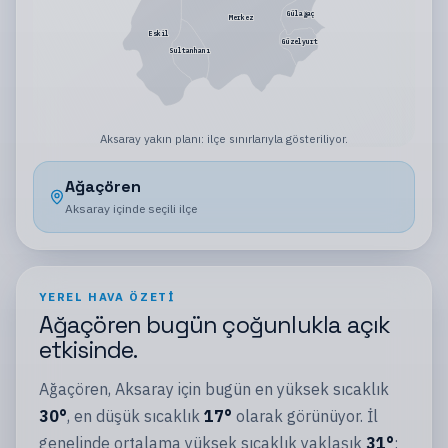
Gülağaç
Merkez
Eskil
Güzelyurt
Sultanhanı
Aksaray
yakın planı:
ilçe sınırlarıyla gösteriliyor
.
Ağaçören
Aksaray
içinde seçili
ilçe
YEREL HAVA ÖZETI
Ağaçören
bugün
çoğunlukla açık
etkisinde.
Ağaçören
,
Aksaray
için bugün en yüksek sıcaklık
30
°
, en düşük sıcaklık
17
°
olarak görünüyor.
İl
genelinde ortalama yüksek sıcaklık yaklaşık
31
°
;