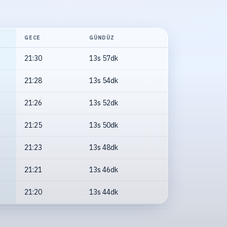
GECE
GÜNDÜZ
21:30
13s 57dk
21:28
13s 54dk
21:26
13s 52dk
21:25
13s 50dk
21:23
13s 48dk
21:21
13s 46dk
21:20
13s 44dk