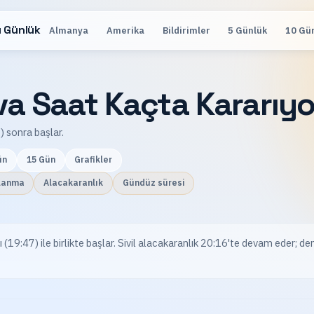
 Günlük
Almanya
Amerika
Bildirimler
5 Günlük
10 Gü
a Saat Kaçta Kararıyo
 sonra başlar.
ün
15 Gün
Grafikler
lanma
Alacakaranlık
Gündüz süresi
9:47) ile birlikte başlar. Sivil alacakaranlık 20:16'te devam eder; den