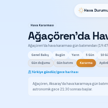
Hava Durumu
Hava Kararması
Ağaçören'da Hav
Ağaçören'da hava kararması gün batımından (19:47)
Genel Bakış
Bugün
Yarın
5 Gün
10 G
Gün doğumu
Gün batımı
Kararma
Aydın
Türkiye gündüz/gece haritası
Ağaçören, Aksaray'da hava kararmaya gün batımı (1
astronomik gece 21:30 sonrası başlar.