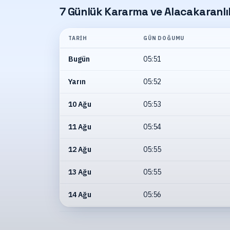
7 Günlük Kararma ve Alacakaranlık
TARIH
GÜN DOĞUMU
Bugün
05:51
Yarın
05:52
10 Ağu
05:53
11 Ağu
05:54
12 Ağu
05:55
13 Ağu
05:55
14 Ağu
05:56