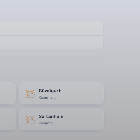
Güzelyurt
Kararma
→
Sultanhanı
Kararma
→