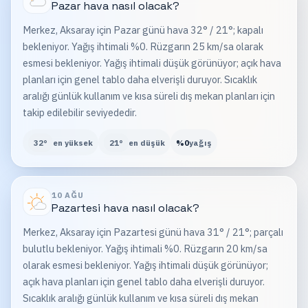
Pazar
hava nasıl olacak?
Merkez, Aksaray için Pazar günü hava 32° / 21°; kapalı
bekleniyor. Yağış ihtimali %0. Rüzgarın 25 km/sa olarak
esmesi bekleniyor. Yağış ihtimali düşük görünüyor; açık hava
planları için genel tablo daha elverişli duruyor. Sıcaklık
aralığı günlük kullanım ve kısa süreli dış mekan planları için
takip edilebilir seviyededir.
32
°
en yüksek
21
°
en düşük
%
0
yağış
10 AĞU
Pazartesi
hava nasıl olacak?
Merkez, Aksaray için Pazartesi günü hava 31° / 21°; parçalı
bulutlu bekleniyor. Yağış ihtimali %0. Rüzgarın 20 km/sa
olarak esmesi bekleniyor. Yağış ihtimali düşük görünüyor;
açık hava planları için genel tablo daha elverişli duruyor.
Sıcaklık aralığı günlük kullanım ve kısa süreli dış mekan