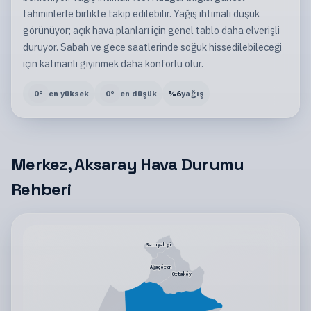
tahminlerle birlikte takip edilebilir. Yağış ihtimali düşük
görünüyor; açık hava planları için genel tablo daha elverişli
duruyor. Sabah ve gece saatlerinde soğuk hissedilebileceği
için katmanlı giyinmek daha konforlu olur.
0
°
en yüksek
0
°
en düşük
%
6
yağış
Merkez, Aksaray Hava Durumu
Rehberi
Sarıyahşi
Ağaçören
Ortaköy