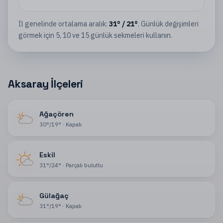
İl
genelinde ortalama aralık:
31
°
/
21
°
. Günlük değişimleri
görmek için 5, 10 ve 15 günlük sekmeleri kullanın.
Aksaray İlçeleri
Ağaçören
30
°
/
19
°
·
Kapalı
Eskil
31
°
/
24
°
·
Parçalı bulutlu
Gülağaç
31
°
/
19
°
·
Kapalı