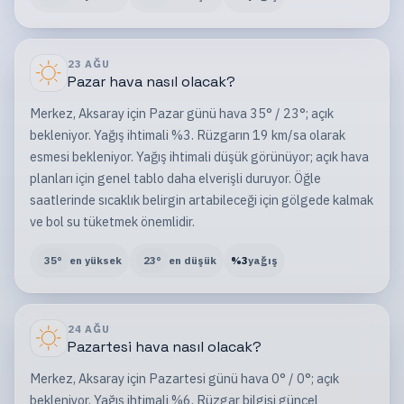
23 AĞU
Pazar
hava nasıl olacak?
Merkez, Aksaray için Pazar günü hava 35° / 23°; açık
bekleniyor. Yağış ihtimali %3. Rüzgarın 19 km/sa olarak
esmesi bekleniyor. Yağış ihtimali düşük görünüyor; açık hava
planları için genel tablo daha elverişli duruyor. Öğle
saatlerinde sıcaklık belirgin artabileceği için gölgede kalmak
ve bol su tüketmek önemlidir.
35
°
en yüksek
23
°
en düşük
%
3
yağış
24 AĞU
Pazartesi
hava nasıl olacak?
Merkez, Aksaray için Pazartesi günü hava 0° / 0°; açık
bekleniyor. Yağış ihtimali %6. Rüzgar bilgisi güncel