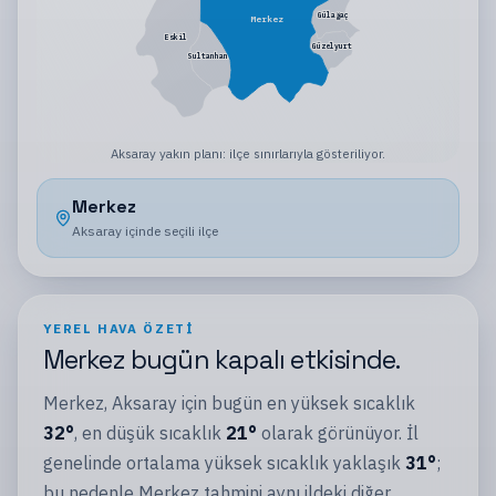
Gülağaç
Merkez
Eskil
Güzelyurt
Sultanhanı
Aksaray
yakın planı:
ilçe sınırlarıyla gösteriliyor
.
Merkez
Aksaray
içinde seçili
ilçe
YEREL HAVA ÖZETI
Merkez
bugün
kapalı
etkisinde.
Merkez
,
Aksaray
için bugün en yüksek sıcaklık
32
°
, en düşük sıcaklık
21
°
olarak görünüyor.
İl
genelinde ortalama yüksek sıcaklık yaklaşık
31
°
;
bu nedenle
Merkez
tahmini aynı
ildeki
diğer