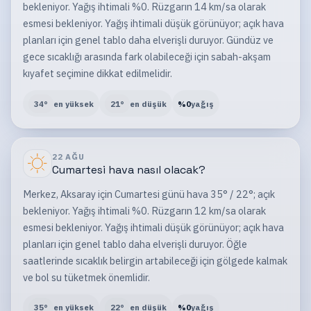
bekleniyor. Yağış ihtimali %0. Rüzgarın 14 km/sa olarak
esmesi bekleniyor. Yağış ihtimali düşük görünüyor; açık hava
planları için genel tablo daha elverişli duruyor. Gündüz ve
gece sıcaklığı arasında fark olabileceği için sabah-akşam
kıyafet seçimine dikkat edilmelidir.
34
°
en yüksek
21
°
en düşük
%
0
yağış
22 AĞU
Cumartesi
hava nasıl olacak?
Merkez, Aksaray için Cumartesi günü hava 35° / 22°; açık
bekleniyor. Yağış ihtimali %0. Rüzgarın 12 km/sa olarak
esmesi bekleniyor. Yağış ihtimali düşük görünüyor; açık hava
planları için genel tablo daha elverişli duruyor. Öğle
saatlerinde sıcaklık belirgin artabileceği için gölgede kalmak
ve bol su tüketmek önemlidir.
35
°
en yüksek
22
°
en düşük
%
0
yağış