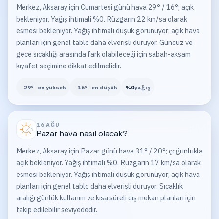
Merkez, Aksaray için Cumartesi günü hava 29° / 16°; açık
bekleniyor. Yağış ihtimali %0. Rüzgarın 22 km/sa olarak
esmesi bekleniyor. Yağış ihtimali düşük görünüyor; açık hava
planları için genel tablo daha elverişli duruyor. Gündüz ve
gece sıcaklığı arasında fark olabileceği için sabah-akşam
kıyafet seçimine dikkat edilmelidir.
29
°
en yüksek
16
°
en düşük
%
0
yağış
16 AĞU
Pazar
hava nasıl olacak?
Merkez, Aksaray için Pazar günü hava 31° / 20°; çoğunlukla
açık bekleniyor. Yağış ihtimali %0. Rüzgarın 17 km/sa olarak
esmesi bekleniyor. Yağış ihtimali düşük görünüyor; açık hava
planları için genel tablo daha elverişli duruyor. Sıcaklık
aralığı günlük kullanım ve kısa süreli dış mekan planları için
takip edilebilir seviyededir.