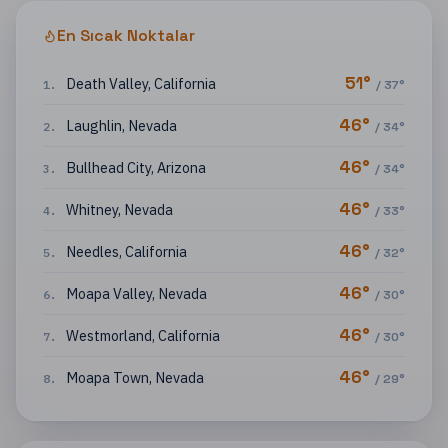
En Sıcak Noktalar
51
°
Death Valley
,
California
1
.
/
37
°
46
°
Laughlin
,
Nevada
2
.
/
34
°
46
°
Bullhead City
,
Arizona
3
.
/
34
°
46
°
Whitney
,
Nevada
4
.
/
33
°
46
°
Needles
,
California
5
.
/
32
°
46
°
Moapa Valley
,
Nevada
6
.
/
30
°
46
°
Westmorland
,
California
7
.
/
30
°
46
°
Moapa Town
,
Nevada
8
.
/
29
°