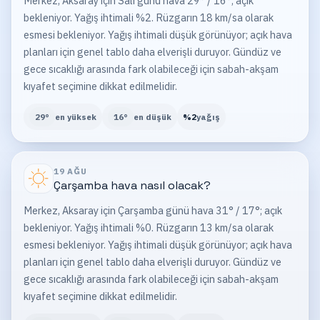
Merkez, Aksaray için Salı günü hava 29° / 16°; açık
bekleniyor. Yağış ihtimali %2. Rüzgarın 18 km/sa olarak
esmesi bekleniyor. Yağış ihtimali düşük görünüyor; açık hava
planları için genel tablo daha elverişli duruyor. Gündüz ve
gece sıcaklığı arasında fark olabileceği için sabah-akşam
kıyafet seçimine dikkat edilmelidir.
29
°
en yüksek
16
°
en düşük
%
2
yağış
19 AĞU
Çarşamba
hava nasıl olacak?
Merkez, Aksaray için Çarşamba günü hava 31° / 17°; açık
bekleniyor. Yağış ihtimali %0. Rüzgarın 13 km/sa olarak
esmesi bekleniyor. Yağış ihtimali düşük görünüyor; açık hava
planları için genel tablo daha elverişli duruyor. Gündüz ve
gece sıcaklığı arasında fark olabileceği için sabah-akşam
kıyafet seçimine dikkat edilmelidir.