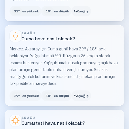
32
°
en yüksek
19
°
en düşük
%
0
yağış
14 AĞU
Cuma
hava nasıl olacak?
Merkez, Aksaray için Cuma günü hava 29° / 18°; açık
bekleniyor. Yağış ihtimali %0. Rüzgarın 26 km/sa olarak
esmesi bekleniyor. Yağış ihtimali düşük görünüyor; açık hava
planları için genel tablo daha elverişli duruyor. Sıcaklık
aralığı günlük kullanım ve kısa süreli dış mekan planları için
takip edilebilir seviyededir.
29
°
en yüksek
18
°
en düşük
%
0
yağış
15 AĞU
Cumartesi
hava nasıl olacak?