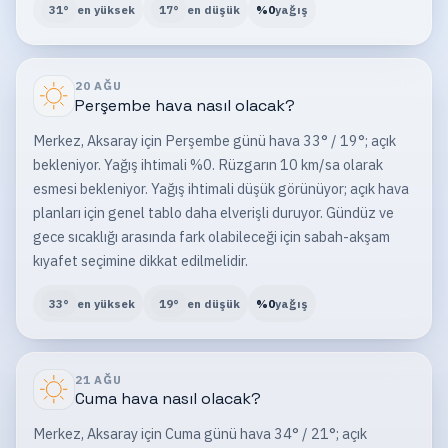
31
°
en yüksek
17
°
en düşük
%
0
yağış
20 AĞU
Perşembe
hava nasıl olacak?
Merkez, Aksaray için Perşembe günü hava 33° / 19°; açık
bekleniyor. Yağış ihtimali %0. Rüzgarın 10 km/sa olarak
esmesi bekleniyor. Yağış ihtimali düşük görünüyor; açık hava
planları için genel tablo daha elverişli duruyor. Gündüz ve
gece sıcaklığı arasında fark olabileceği için sabah-akşam
kıyafet seçimine dikkat edilmelidir.
33
°
en yüksek
19
°
en düşük
%
0
yağış
21 AĞU
Cuma
hava nasıl olacak?
Merkez, Aksaray için Cuma günü hava 34° / 21°; açık