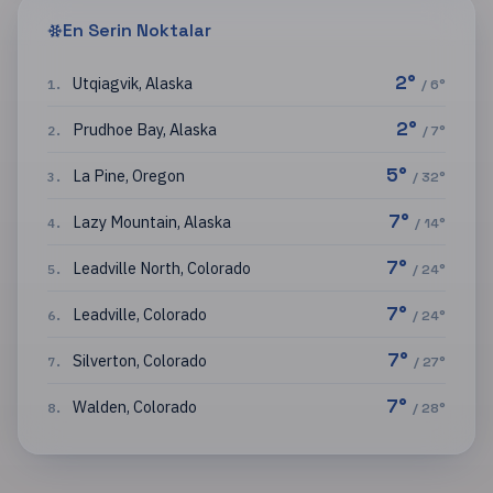
En Serin Noktalar
2
°
Utqiagvik
,
Alaska
1
.
/
6
°
2
°
Prudhoe Bay
,
Alaska
2
.
/
7
°
5
°
La Pine
,
Oregon
3
.
/
32
°
7
°
Lazy Mountain
,
Alaska
4
.
/
14
°
7
°
Leadville North
,
Colorado
5
.
/
24
°
7
°
Leadville
,
Colorado
6
.
/
24
°
7
°
Silverton
,
Colorado
7
.
/
27
°
7
°
Walden
,
Colorado
8
.
/
28
°