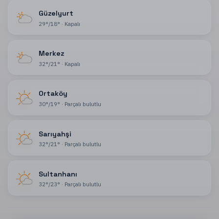
Güzelyurt
29
°
/
18
°
·
Kapalı
Merkez
32
°
/
21
°
·
Kapalı
Ortaköy
30
°
/
19
°
·
Parçalı bulutlu
Sarıyahşi
32
°
/
21
°
·
Parçalı bulutlu
Sultanhanı
32
°
/
23
°
·
Parçalı bulutlu