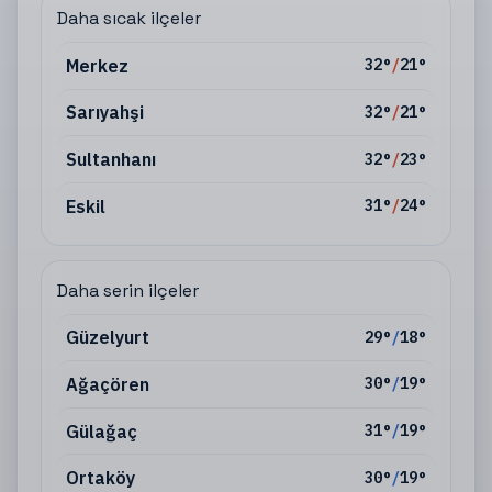
Daha sıcak ilçeler
Merkez
32
°
/
21
°
Sarıyahşi
32
°
/
21
°
Sultanhanı
32
°
/
23
°
Eskil
31
°
/
24
°
Daha serin ilçeler
Güzelyurt
29
°
/
18
°
Ağaçören
30
°
/
19
°
Gülağaç
31
°
/
19
°
Ortaköy
30
°
/
19
°