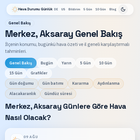
Hava Durumu Günlük
DE
US
Bildirim
5 Gün
10 Gün
Blog
Genel Bakış
Merkez, Aksaray Genel Bakış
İlçenin konumu, bugünkü hava özeti ve il geneli karşılaştırmalı
tahminleri.
Genel Bakış
Bugün
Yarın
5 Gün
10 Gün
15 Gün
Grafikler
Gün doğumu
Gün batımı
Kararma
Aydınlanma
Alacakaranlık
Gündüz süresi
Merkez, Aksaray Günlere Göre Hava
Nasıl Olacak?
09 AĞU