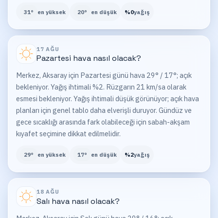
31
°
en yüksek
20
°
en düşük
%
0
yağış
17 AĞU
Pazartesi
hava nasıl olacak?
Merkez, Aksaray için Pazartesi günü hava 29° / 17°; açık
bekleniyor. Yağış ihtimali %2. Rüzgarın 21 km/sa olarak
esmesi bekleniyor. Yağış ihtimali düşük görünüyor; açık hava
planları için genel tablo daha elverişli duruyor. Gündüz ve
gece sıcaklığı arasında fark olabileceği için sabah-akşam
kıyafet seçimine dikkat edilmelidir.
29
°
en yüksek
17
°
en düşük
%
2
yağış
18 AĞU
Salı
hava nasıl olacak?