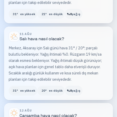
planları için takip edilebilir seviyededir.
31
°
en yüksek
21
°
en düşük
%
0
yağış
11 AĞU
Salı
hava nasıl olacak?
Merkez, Aksaray için Salı günü hava 31° / 20°; parçalı
bulutlu bekleniyor. Yağış ihtimali %0. Rüzgarın 19 km/sa
olarak esmesi bekleniyor. Yağış ihtimali düşük görünüyor;
açık hava planları için genel tablo daha elverişli duruyor.
Sıcaklık aralığı günlük kullanım ve kısa süreli dış mekan
planları için takip edilebilir seviyededir.
31
°
en yüksek
20
°
en düşük
%
0
yağış
12 AĞU
Çarşamba
hava nasıl olacak?