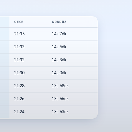
GECE
GÜNDÜZ
21:35
14s 7dk
21:33
14s 5dk
21:32
14s 3dk
21:30
14s 0dk
21:28
13s 58dk
21:26
13s 56dk
21:24
13s 53dk