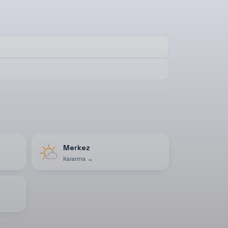
Merkez
Kararma
→