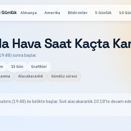
 Günlük
Almanya
Amerika
Bildirimler
5 Günlük
10 Gü
 Hava Saat Kaçta Kar
9:48) sonra başlar.
ün
15 Gün
Grafikler
lanma
Alacakaranlık
Gündüz süresi
 (19:48) ile birlikte başlar. Sivil alacakaranlık 20:18'te devam eder;