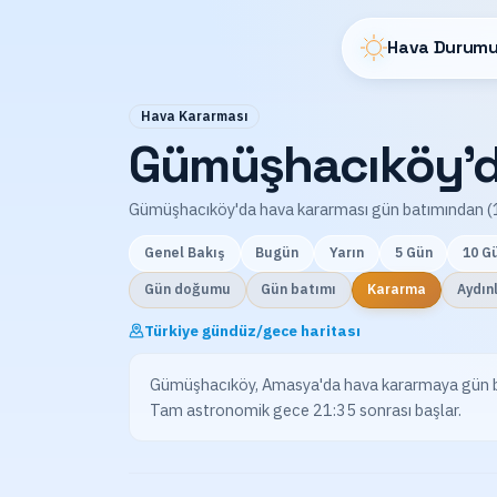
Hava Durumu
Hava Kararması
Gümüşhacıköy'da
Gümüşhacıköy'da hava kararması gün batımından (1
Genel Bakış
Bugün
Yarın
5 Gün
10 G
Gün doğumu
Gün batımı
Kararma
Aydın
Türkiye gündüz/gece haritası
Gümüşhacıköy, Amasya'da hava kararmaya gün batımı
Tam astronomik gece 21:35 sonrası başlar.