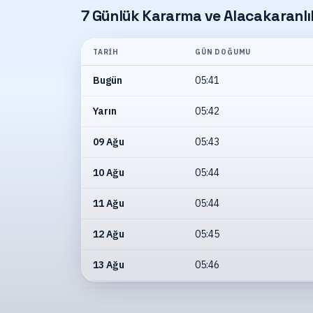
7 Günlük Kararma ve Alacakaranlık
TARIH
GÜN DOĞUMU
Bugün
05:41
Yarın
05:42
09 Ağu
05:43
10 Ağu
05:44
11 Ağu
05:44
12 Ağu
05:45
13 Ağu
05:46