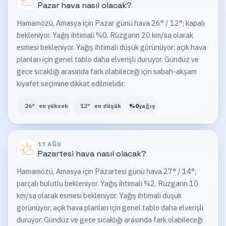
Pazar
hava nasıl olacak?
Hamamözü, Amasya için Pazar günü hava 26° / 12°; kapalı
bekleniyor. Yağış ihtimali %0. Rüzgarın 20 km/sa olarak
esmesi bekleniyor. Yağış ihtimali düşük görünüyor; açık hava
planları için genel tablo daha elverişli duruyor. Gündüz ve
gece sıcaklığı arasında fark olabileceği için sabah-akşam
kıyafet seçimine dikkat edilmelidir.
26
°
en yüksek
12
°
en düşük
%
0
yağış
17 AĞU
Pazartesi
hava nasıl olacak?
Hamamözü, Amasya için Pazartesi günü hava 27° / 14°;
parçalı bulutlu bekleniyor. Yağış ihtimali %2. Rüzgarın 10
km/sa olarak esmesi bekleniyor. Yağış ihtimali düşük
görünüyor; açık hava planları için genel tablo daha elverişli
duruyor. Gündüz ve gece sıcaklığı arasında fark olabileceği