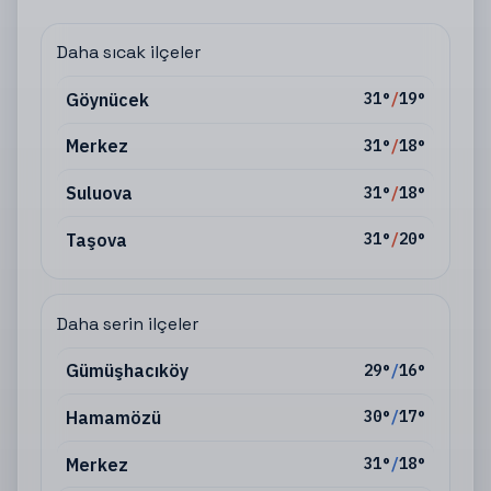
Daha sıcak ilçeler
Göynücek
31
°
/
19
°
Merkez
31
°
/
18
°
Suluova
31
°
/
18
°
Taşova
31
°
/
20
°
Daha serin ilçeler
Gümüşhacıköy
29
°
/
16
°
Hamamözü
30
°
/
17
°
Merkez
31
°
/
18
°