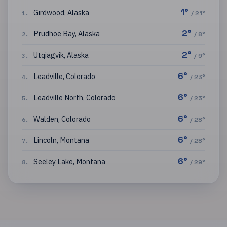
1
°
Girdwood
,
Alaska
1
.
/
21
°
2
°
Prudhoe Bay
,
Alaska
2
.
/
8
°
2
°
Utqiagvik
,
Alaska
3
.
/
9
°
6
°
Leadville
,
Colorado
4
.
/
23
°
6
°
Leadville North
,
Colorado
5
.
/
23
°
6
°
Walden
,
Colorado
6
.
/
28
°
6
°
Lincoln
,
Montana
7
.
/
28
°
6
°
Seeley Lake
,
Montana
8
.
/
29
°