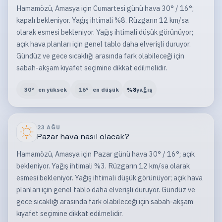
Hamamözü, Amasya için Cumartesi günü hava 30° / 16°;
kapalı bekleniyor. Yağış ihtimali %8. Rüzgarın 12 km/sa
olarak esmesi bekleniyor. Yağış ihtimali düşük görünüyor;
açık hava planları için genel tablo daha elverişli duruyor.
Gündüz ve gece sıcaklığı arasında fark olabileceği için
sabah-akşam kıyafet seçimine dikkat edilmelidir.
30
°
en yüksek
16
°
en düşük
%
8
yağış
23 AĞU
Pazar
hava nasıl olacak?
Hamamözü, Amasya için Pazar günü hava 30° / 16°; açık
bekleniyor. Yağış ihtimali %3. Rüzgarın 12 km/sa olarak
esmesi bekleniyor. Yağış ihtimali düşük görünüyor; açık hava
planları için genel tablo daha elverişli duruyor. Gündüz ve
gece sıcaklığı arasında fark olabileceği için sabah-akşam
kıyafet seçimine dikkat edilmelidir.