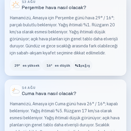
13 AĞU
Perşembe
hava nasıl olacak?
Hamamözü, Amasya için Perşembe günü hava 29° / 16°;
parçalı bulutlu bekleniyor. Yağış ihtimali %1. Rüzgarın 20
km/sa olarak esmesi bekleniyor. Yağış ihtimali düşük
görünüyor; açık hava planları için genel tablo daha elverişli
duruyor. Gündüz ve gece sıcaklığı arasında fark olabileceği
için sabah-akşam kıyafet seçimine dikkat edilmelidir.
29
°
en yüksek
16
°
en düşük
%
1
yağış
14 AĞU
Cuma
hava nasıl olacak?
Hamamözü, Amasya için Cuma günü hava 26° / 16°; kapalı
bekleniyor. Yağış ihtimali %5. Rüzgarın 17 km/sa olarak
esmesi bekleniyor. Yağış ihtimali düşük görünüyor; açık hava
planları için genel tablo daha elverişli duruyor. Sıcaklık