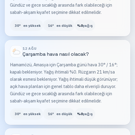
Gündüz ve gece sıcaklığı arasında fark olabileceği için
sabah-akşam kıyafet seçimine dikkat edilmelidir.
30
°
en yüksek
16
°
en düşük
%
0
yağış
12 AĞU
Çarşamba
hava nasıl olacak?
Hamamözü, Amasya için Çarşamba günü hava 30° / 16°;
kapalı bekleniyor. Yağış ihtimali %0. Rüzgarın 21 km/sa
olarak esmesi bekleniyor. Yağış ihtimali düşük görünüyor;
açık hava planları için genel tablo daha elverişli duruyor.
Gündüz ve gece sıcaklığı arasında fark olabileceği için
sabah-akşam kıyafet seçimine dikkat edilmelidir.
30
°
en yüksek
16
°
en düşük
%
0
yağış