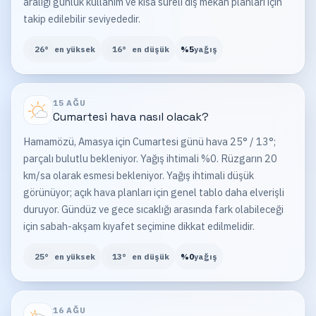
aralığı günlük kullanım ve kısa süreli dış mekan planları için
takip edilebilir seviyededir.
26
°
en yüksek
16
°
en düşük
%
5
yağış
15 AĞU
Cumartesi
hava nasıl olacak?
Hamamözü, Amasya için Cumartesi günü hava 25° / 13°;
parçalı bulutlu bekleniyor. Yağış ihtimali %0. Rüzgarın 20
km/sa olarak esmesi bekleniyor. Yağış ihtimali düşük
görünüyor; açık hava planları için genel tablo daha elverişli
duruyor. Gündüz ve gece sıcaklığı arasında fark olabileceği
için sabah-akşam kıyafet seçimine dikkat edilmelidir.
25
°
en yüksek
13
°
en düşük
%
0
yağış
16 AĞU