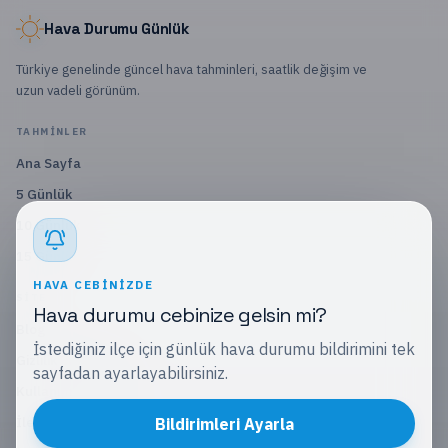
Hava Durumu Günlük
Türkiye genelinde güncel hava tahminleri, saatlik değişim ve
uzun vadeli görünüm.
TAHMINLER
Ana Sayfa
5 Günlük
10 Günlük
15 Günlük
HAVA CEBINIZDE
SITE
Hava durumu cebinize gelsin mi?
Blog
İstediğiniz ilçe için günlük hava durumu bildirimini tek
Gizlilik Politikası
sayfadan ayarlayabilirsiniz.
Kullanım Koşulları
İletişim
Bildirimleri Ayarla