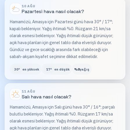
10 AĞU
Pazartesi
hava nasıl olacak?
Hamamözü, Amasya için Pazartesi günü hava 30° / 17°;
kapalı bekleniyor. Yağış ihtimali %0. Rüzgarın 21 km/sa
olarak esmesi bekleniyor. Yağış ihtimali düşük görünüyor;
açık hava planları için genel tablo daha elverişli duruyor.
Gündüz ve gece sıcaklığı arasında fark olabileceği için
sabah-akşam kıyafet seçimine dikkat edilmelidir.
30
°
en yüksek
17
°
en düşük
%
0
yağış
11 AĞU
Salı
hava nasıl olacak?
Hamamözü, Amasya için Salı günü hava 30° / 16°; parçalı
bulutlu bekleniyor. Yağış ihtimali %0. Rüzgarın 17 km/sa
olarak esmesi bekleniyor. Yağış ihtimali düşük görünüyor;
açık hava planları için genel tablo daha elverişli duruyor.