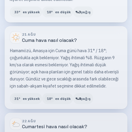
33
°
en yüksek
18
°
en düşük
%
3
yağış
21 AĞU
Cuma
hava nasıl olacak?
Hamamözü, Amasya için Cuma günü hava 31° / 18°;
çoğunlukla açık bekleniyor. Yağış ihtimali %8. Rüzgarın 9
km/sa olarak esmesi bekleniyor. Yağış ihtimali düşük
görünüyor; açık hava planları için genel tablo daha elverişli
duruyor. Gündüz ve gece sıcaklığı arasında fark olabileceği
için sabah-akşam kıyafet seçimine dikkat edilmelidir.
31
°
en yüksek
18
°
en düşük
%
8
yağış
22 AĞU
Cumartesi
hava nasıl olacak?