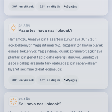
30
°
en yüksek
16
°
en düşük
%
3
yağış
24 AĞU
Pazartesi
hava nasıl olacak?
Hamamözü, Amasya için Pazartesi günü hava 30° / 16°;
açık bekleniyor. Yağış ihtimali %2. Rüzgarın 24 km/sa olarak
esmesi bekleniyor. Yağış ihtimali düşük görünüyor; açık hava
planları için genel tablo daha elverişli duruyor. Gündüz ve
gece sıcaklığı arasında fark olabileceği için sabah-akşam
kıyafet seçimine dikkat edilmelidir.
30
°
en yüksek
16
°
en düşük
%
2
yağış
25 AĞU
Salı
hava nasıl olacak?