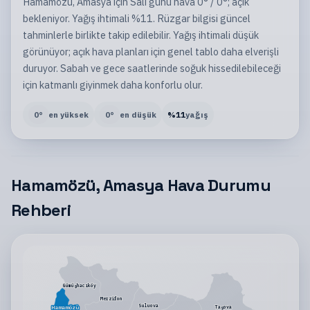
Hamamözü, Amasya için Salı günü hava 0° / 0°; açık
bekleniyor. Yağış ihtimali %11. Rüzgar bilgisi güncel
tahminlerle birlikte takip edilebilir. Yağış ihtimali düşük
görünüyor; açık hava planları için genel tablo daha elverişli
duruyor. Sabah ve gece saatlerinde soğuk hissedilebileceği
için katmanlı giyinmek daha konforlu olur.
0
°
en yüksek
0
°
en düşük
%
11
yağış
Hamamözü, Amasya Hava Durumu
Rehberi
Gümüşhacıköy
Merzifon
Suluova
Hamamözü
Taşova