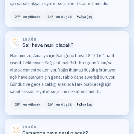
için sabah-akşam kıyafet seçimine dikkat edilmelidir.
27
°
en yüksek
14
°
en düşük
%
2
yağış
18 AĞU
Salı
hava nasıl olacak?
Hamamözü, Amasya için Salı günü hava 28° / 16°; hafif
çisenti bekleniyor. Yağış ihtimali %1. Rüzgarın 7 km/sa
olarak esmesi bekleniyor. Yağış ihtimali düşük görünüyor;
açık hava planları için genel tablo daha elverişli duruyor.
Gündüz ve gece sıcaklığı arasında fark olabileceği için
sabah-akşam kıyafet seçimine dikkat edilmelidir.
28
°
en yüksek
16
°
en düşük
%
1
yağış
19 AĞU
Çarşamba
hava nasıl olacak?