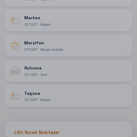
Merkez
31
°
/
18
°
·
Kapalı
Merzifon
29
°
/
18
°
·
Parçalı bulutlu
Suluova
31
°
/
18
°
·
Sisli
Taşova
31
°
/
20
°
·
Kapalı
En Sıcak Noktalar