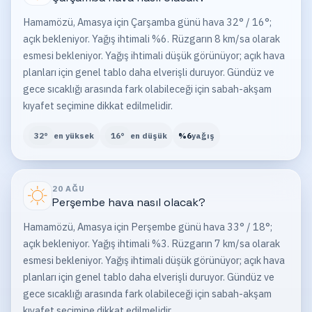
Hamamözü, Amasya için Çarşamba günü hava 32° / 16°;
açık bekleniyor. Yağış ihtimali %6. Rüzgarın 8 km/sa olarak
esmesi bekleniyor. Yağış ihtimali düşük görünüyor; açık hava
planları için genel tablo daha elverişli duruyor. Gündüz ve
gece sıcaklığı arasında fark olabileceği için sabah-akşam
kıyafet seçimine dikkat edilmelidir.
32
°
en yüksek
16
°
en düşük
%
6
yağış
20 AĞU
Perşembe
hava nasıl olacak?
Hamamözü, Amasya için Perşembe günü hava 33° / 18°;
açık bekleniyor. Yağış ihtimali %3. Rüzgarın 7 km/sa olarak
esmesi bekleniyor. Yağış ihtimali düşük görünüyor; açık hava
planları için genel tablo daha elverişli duruyor. Gündüz ve
gece sıcaklığı arasında fark olabileceği için sabah-akşam
kıyafet seçimine dikkat edilmelidir.