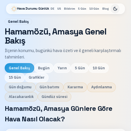
Hava Durumu Günlük
DE
US
Bildirim
5 Gün
10 Gün
Blog
Genel Bakış
Hamamözü, Amasya Genel
Bakış
İlçenin konumu, bugünkü hava özeti ve il geneli karşılaştırmalı
tahminleri.
Genel Bakış
Bugün
Yarın
5 Gün
10 Gün
15 Gün
Grafikler
Gün doğumu
Gün batımı
Kararma
Aydınlanma
Alacakaranlık
Gündüz süresi
Hamamözü, Amasya Günlere Göre
Hava Nasıl Olacak?