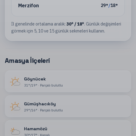
Merzifon
29
°
/
18
°
İl
genelinde ortalama aralık:
30
°
/
18
°
. Günlük değişimleri
görmek için 5, 10 ve 15 günlük sekmeleri kullanın.
Amasya İlçeleri
Göynücek
31
°
/
19
°
·
Parçalı bulutlu
Gümüşhacıköy
29
°
/
16
°
·
Parçalı bulutlu
Hamamözü
30
°
/
17
°
·
Kapalı