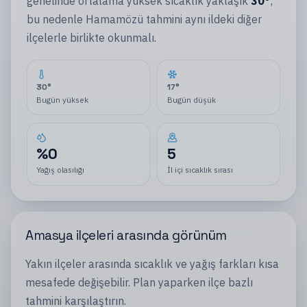
genelinde ortalama yüksek sıcaklık yaklaşık
30
°
;
bu nedenle
Hamamözü
tahmini aynı
ildeki
diğer
ilçelerle
birlikte okunmalı.
30
°
17
°
Bugün yüksek
Bugün düşük
%
0
5
Yağış olasılığı
İl içi sıcaklık sırası
Amasya
ilçeleri
arasında görünüm
Yakın
ilçeler
arasında sıcaklık ve yağış farkları kısa
mesafede değişebilir. Plan yaparken
ilçe
bazlı
tahmini karşılaştırın.