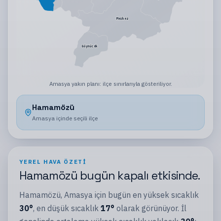
Merkez
Göynücek
Amasya
yakın planı:
ilçe sınırlarıyla gösteriliyor
.
Hamamözü
Amasya
içinde seçili
ilçe
YEREL HAVA ÖZETI
Hamamözü
bugün
kapalı
etkisinde.
Hamamözü
,
Amasya
için bugün en yüksek sıcaklık
30
°
, en düşük sıcaklık
17
°
olarak görünüyor.
İl