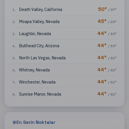
50
°
Death Valley
,
California
1
.
/
37
°
45
°
Moapa Valley
,
Nevada
2
.
/
29
°
44
°
Laughlin
,
Nevada
3
.
/
33
°
44
°
Bullhead City
,
Arizona
4
.
/
33
°
44
°
North Las Vegas
,
Nevada
5
.
/
32
°
44
°
Whitney
,
Nevada
6
.
/
32
°
44
°
Winchester
,
Nevada
7
.
/
32
°
44
°
Sunrise Manor
,
Nevada
8
.
/
32
°
En Serin Noktalar