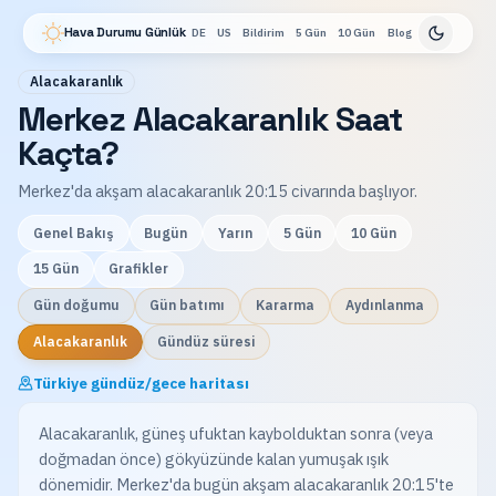
Hava Durumu Günlük
DE
US
Bildirim
5 Gün
10 Gün
Blog
Alacakaranlık
Merkez Alacakaranlık Saat
Kaçta?
Merkez'da akşam alacakaranlık 20:15 civarında başlıyor.
Genel Bakış
Bugün
Yarın
5 Gün
10 Gün
15 Gün
Grafikler
Gün doğumu
Gün batımı
Kararma
Aydınlanma
Alacakaranlık
Gündüz süresi
Türkiye gündüz/gece haritası
Alacakaranlık, güneş ufuktan kaybolduktan sonra (veya
doğmadan önce) gökyüzünde kalan yumuşak ışık
dönemidir. Merkez'da bugün akşam alacakaranlık 20:15'te