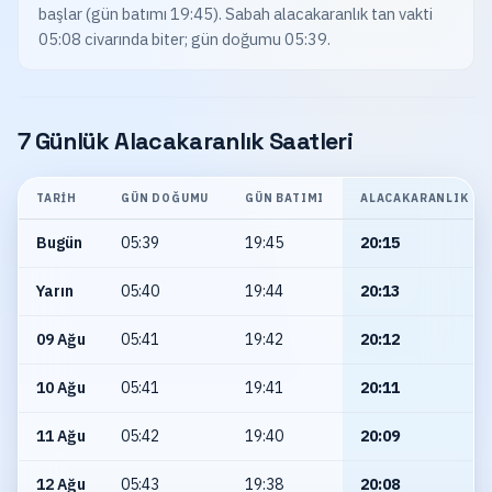
başlar (gün batımı 19:45). Sabah alacakaranlık tan vakti
05:08 civarında biter; gün doğumu 05:39.
7 Günlük Alacakaranlık Saatleri
TARIH
GÜN DOĞUMU
GÜN BATIMI
ALACAKARANLIK
Bugün
05:39
19:45
20:15
Yarın
05:40
19:44
20:13
09 Ağu
05:41
19:42
20:12
10 Ağu
05:41
19:41
20:11
11 Ağu
05:42
19:40
20:09
12 Ağu
05:43
19:38
20:08