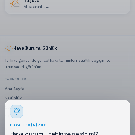
Taşova
Alacakaranlık
→
Hava Durumu Günlük
Türkiye genelinde güncel hava tahminleri, saatlik değişim ve
uzun vadeli görünüm.
TAHMINLER
Ana Sayfa
5 Günlük
10 Günlük
15 Günlük
HAVA CEBINIZDE
SITE
Hava durumu cebinize gelsin mi?