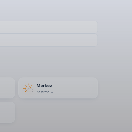
Merkez
Kararma
→