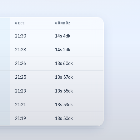
GECE
GÜNDÜZ
21:30
14s 4dk
21:28
14s 2dk
21:26
13s 60dk
21:25
13s 57dk
21:23
13s 55dk
21:21
13s 53dk
21:19
13s 50dk