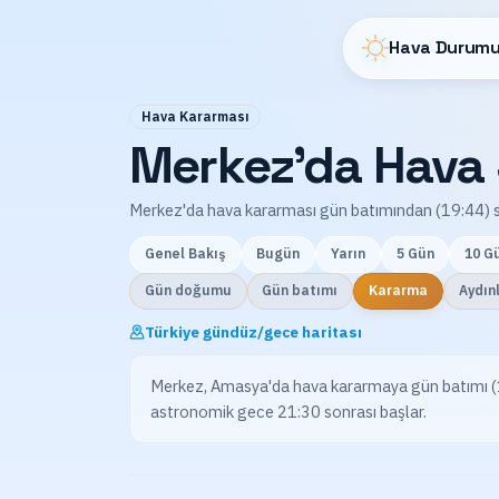
Hava Durumu
Hava Kararması
Merkez'da Hava 
Merkez'da hava kararması gün batımından (19:44) s
Genel Bakış
Bugün
Yarın
5 Gün
10 G
Gün doğumu
Gün batımı
Kararma
Aydın
Türkiye gündüz/gece haritası
Merkez, Amasya'da hava kararmaya gün batımı (19:4
astronomik gece 21:30 sonrası başlar.