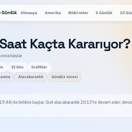
 Günlük
Almanya
Amerika
Bildirimler
5 Günlük
10 Gü
Saat Kaçta Kararıyor?
onra başlar.
ün
15 Gün
Grafikler
lanma
Alacakaranlık
Gündüz süresi
4) ile birlikte başlar. Sivil alacakaranlık 20:13'te devam eder; deniz