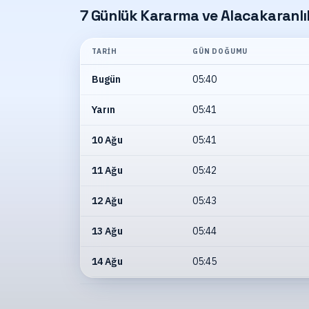
7 Günlük Kararma ve Alacakaranlık
TARIH
GÜN DOĞUMU
Bugün
05:40
Yarın
05:41
10 Ağu
05:41
11 Ağu
05:42
12 Ağu
05:43
13 Ağu
05:44
14 Ağu
05:45