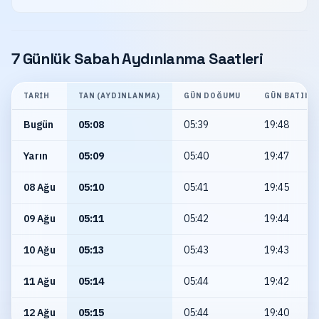
7 Günlük Sabah Aydınlanma Saatleri
TARIH
TAN (AYDINLANMA)
GÜN DOĞUMU
GÜN BATIMI
Bugün
05:08
05:39
19:48
Yarın
05:09
05:40
19:47
08 Ağu
05:10
05:41
19:45
09 Ağu
05:11
05:42
19:44
10 Ağu
05:13
05:43
19:43
11 Ağu
05:14
05:44
19:42
12 Ağu
05:15
05:44
19:40