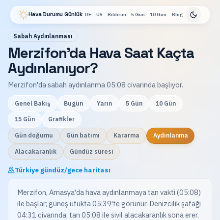
Hava Durumu Günlük
DE
US
Bildirim
5 Gün
10 Gün
Blog
Sabah Aydınlanması
Merzifon'da Hava Saat Kaçta
Aydınlanıyor?
Merzifon'da sabah aydınlanma 05:08 civarında başlıyor.
Genel Bakış
Bugün
Yarın
5 Gün
10 Gün
15 Gün
Grafikler
Gün doğumu
Gün batımı
Kararma
Aydınlanma
Alacakaranlık
Gündüz süresi
Türkiye gündüz/gece haritası
Merzifon, Amasya'da hava aydınlanmaya tan vakti (05:08)
ile başlar; güneş ufukta 05:39'te görünür. Denizcilik şafağı
04:31 civarında, tan 05:08 ile sivil alacakaranlık sona erer.