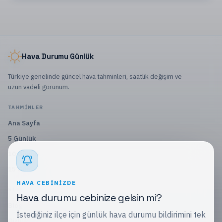
Hava Durumu Günlük
Türkiye genelinde güncel hava tahminleri, saatlik değişim ve
uzun vadeli görünüm.
TAHMINLER
Ana Sayfa
5 Günlük
10 Günlük
15 Günlük
HAVA CEBINIZDE
SITE
Hava durumu cebinize gelsin mi?
Blog
İstediğiniz ilçe için günlük hava durumu bildirimini tek
Gizlilik Politikası