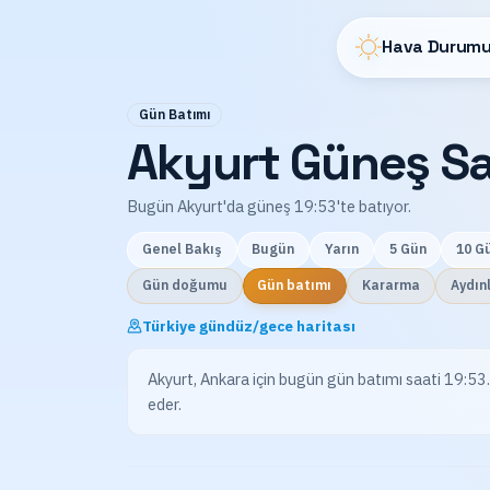
Hava Durumu
Gün Batımı
Akyurt Güneş Sa
Bugün Akyurt'da güneş 19:53'te batıyor.
Genel Bakış
Bugün
Yarın
5 Gün
10 G
Gün doğumu
Gün batımı
Kararma
Aydın
Türkiye gündüz/gece haritası
Akyurt, Ankara için bugün gün batımı saati 19:53.
eder.