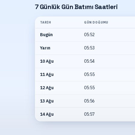
7 Günlük Gün Batımı Saatleri
TARIH
GÜN DOĞUMU
Bugün
05:52
Yarın
05:53
10 Ağu
05:54
11 Ağu
05:55
12 Ağu
05:55
13 Ağu
05:56
14 Ağu
05:57