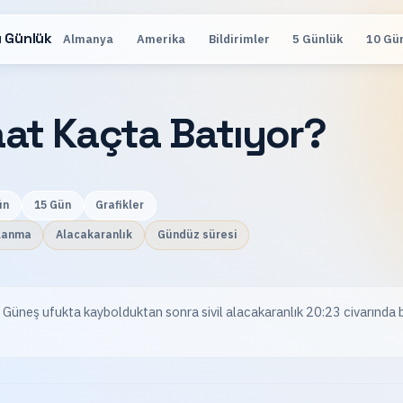
 Günlük
Almanya
Amerika
Bildirimler
5 Günlük
10 Gü
at Kaçta Batıyor?
ün
15 Gün
Grafikler
lanma
Alacakaranlık
Gündüz süresi
 Güneş ufukta kaybolduktan sonra sivil alacakaranlık 20:23 civarında b