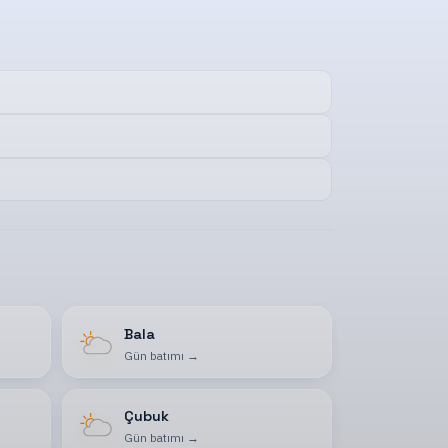
Bala
Gün batımı
→
Çubuk
Gün batımı
→