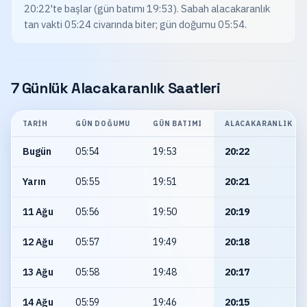
20:22'te başlar (gün batımı 19:53). Sabah alacakaranlık
tan vakti 05:24 civarında biter; gün doğumu 05:54.
7 Günlük Alacakaranlık Saatleri
TARIH
GÜN DOĞUMU
GÜN BATIMI
ALACAKARANLIK
Bugün
05:54
19:53
20:22
Yarın
05:55
19:51
20:21
11 Ağu
05:56
19:50
20:19
12 Ağu
05:57
19:49
20:18
13 Ağu
05:58
19:48
20:17
14 Ağu
05:59
19:46
20:15