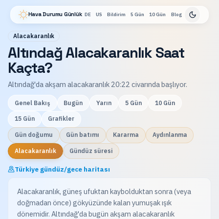
Hava Durumu Günlük
DE
US
Bildirim
5 Gün
10 Gün
Blog
Alacakaranlık
Altındağ Alacakaranlık Saat
Kaçta?
Altındağ'da akşam alacakaranlık 20:22 civarında başlıyor.
Genel Bakış
Bugün
Yarın
5 Gün
10 Gün
15 Gün
Grafikler
Gün doğumu
Gün batımı
Kararma
Aydınlanma
Alacakaranlık
Gündüz süresi
Türkiye gündüz/gece haritası
Alacakaranlık, güneş ufuktan kaybolduktan sonra (veya
doğmadan önce) gökyüzünde kalan yumuşak ışık
dönemidir. Altındağ'da bugün akşam alacakaranlık