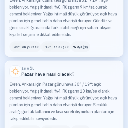
Evren, Ankara için Cumartesi günü hava 31° / 19°; açık
bekleniyor. Yağış ihtimali %0. Rüzgarın 9 km/sa olarak
esmesi bekleniyor. Yağış ihtimali düşük görünüyor; açık hava
planları için genel tablo daha elverişli duruyor. Gündüz ve
gece sıcaklığı arasında fark olabileceği için sabah-akşam
kıyafet seçimine dikkat edilmelidir.
31
°
en yüksek
19
°
en düşük
%
0
yağış
16 AĞU
Pazar
hava nasıl olacak?
Evren, Ankara için Pazar günü hava 30° / 19°; açık
bekleniyor. Yağış ihtimali %4. Rüzgarın 13 km/sa olarak
esmesi bekleniyor. Yağış ihtimali düşük görünüyor; açık hava
planları için genel tablo daha elverişli duruyor. Sıcaklık
aralığı günlük kullanım ve kısa süreli dış mekan planları için
takip edilebilir seviyededir.