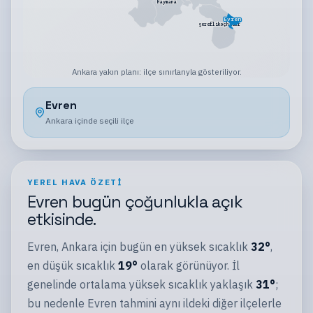
Haymana
Evren
Şereflikoçhisar
Ankara
yakın planı:
ilçe sınırlarıyla gösteriliyor
.
Evren
Ankara
içinde seçili
ilçe
YEREL HAVA ÖZETI
Evren
bugün
çoğunlukla açık
etkisinde.
Evren
,
Ankara
için bugün en yüksek sıcaklık
32
°
,
en düşük sıcaklık
19
°
olarak görünüyor.
İl
genelinde ortalama yüksek sıcaklık yaklaşık
31
°
;
bu nedenle
Evren
tahmini aynı
ildeki
diğer
ilçelerle