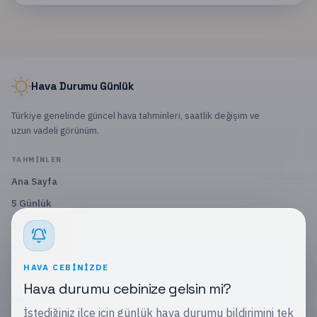
Hava Durumu Günlük
Türkiye genelinde güncel hava tahminleri, saatlik değişim ve
uzun vadeli görünüm.
TAHMINLER
Ana Sayfa
5 Günlük
10 Günlük
15 Günlük
HAVA CEBINIZDE
SITE
Hava durumu cebinize gelsin mi?
Blog
İstediğiniz ilçe için günlük hava durumu bildirimini tek