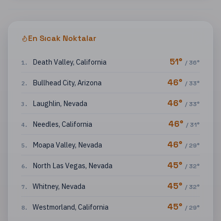
En Sıcak Noktalar
51
°
Death Valley
,
California
1
.
/
36
°
46
°
Bullhead City
,
Arizona
2
.
/
33
°
46
°
Laughlin
,
Nevada
3
.
/
33
°
46
°
Needles
,
California
4
.
/
31
°
46
°
Moapa Valley
,
Nevada
5
.
/
29
°
45
°
North Las Vegas
,
Nevada
6
.
/
32
°
45
°
Whitney
,
Nevada
7
.
/
32
°
45
°
Westmorland
,
California
8
.
/
29
°