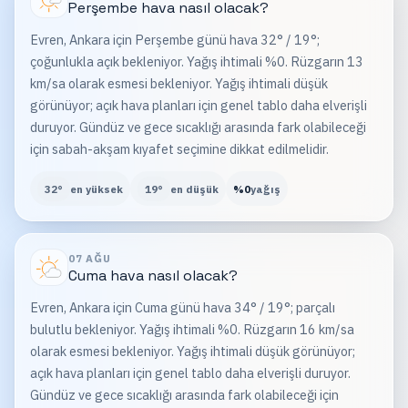
Perşembe
hava nasıl olacak?
Evren, Ankara için Perşembe günü hava 32° / 19°;
çoğunlukla açık bekleniyor. Yağış ihtimali %0. Rüzgarın 13
km/sa olarak esmesi bekleniyor. Yağış ihtimali düşük
görünüyor; açık hava planları için genel tablo daha elverişli
duruyor. Gündüz ve gece sıcaklığı arasında fark olabileceği
için sabah-akşam kıyafet seçimine dikkat edilmelidir.
32
°
en yüksek
19
°
en düşük
%
0
yağış
07 AĞU
Cuma
hava nasıl olacak?
Evren, Ankara için Cuma günü hava 34° / 19°; parçalı
bulutlu bekleniyor. Yağış ihtimali %0. Rüzgarın 16 km/sa
olarak esmesi bekleniyor. Yağış ihtimali düşük görünüyor;
açık hava planları için genel tablo daha elverişli duruyor.
Gündüz ve gece sıcaklığı arasında fark olabileceği için