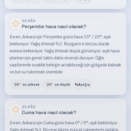
20 AĞU
Perşembe
hava nasıl olacak?
Evren, Ankara için Perşembe günü hava 35° / 20°; açık
bekleniyor. Yağış ihtimali %3. Rüzgarın 6 km/sa olarak
esmesi bekleniyor. Yağış ihtimali düşük görünüyor; açık hava
planları için genel tablo daha elverişli duruyor. Öğle
saatlerinde sıcaklık belirgin artabileceği için gölgede kalmak
ve bol su tüketmek önemlidir.
35
°
en yüksek
20
°
en düşük
%
3
yağış
21 AĞU
Cuma
hava nasıl olacak?
Evren, Ankara için Cuma günü hava 0° / 0°; açık bekleniyor.
Yağış ihtimali %3. Rüzgar bilgisi güncel tahminlerle birlikte