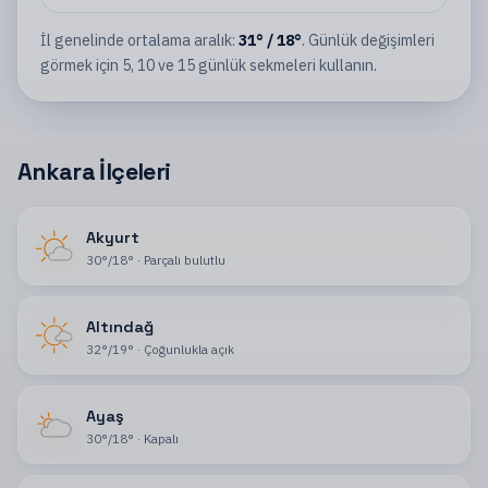
İl
genelinde ortalama aralık:
31
°
/
18
°
. Günlük değişimleri
görmek için 5, 10 ve 15 günlük sekmeleri kullanın.
Ankara İlçeleri
Akyurt
30
°
/
18
°
·
Parçalı bulutlu
Altındağ
32
°
/
19
°
·
Çoğunlukla açık
Ayaş
30
°
/
18
°
·
Kapalı