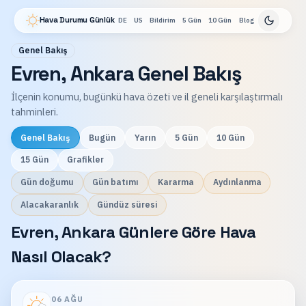
Hava Durumu Günlük
DE
US
Bildirim
5 Gün
10 Gün
Blog
Genel Bakış
Evren, Ankara Genel Bakış
İlçenin konumu, bugünkü hava özeti ve il geneli karşılaştırmalı
tahminleri.
Genel Bakış
Bugün
Yarın
5 Gün
10 Gün
15 Gün
Grafikler
Gün doğumu
Gün batımı
Kararma
Aydınlanma
Alacakaranlık
Gündüz süresi
Evren, Ankara Günlere Göre Hava
Nasıl Olacak?
06 AĞU