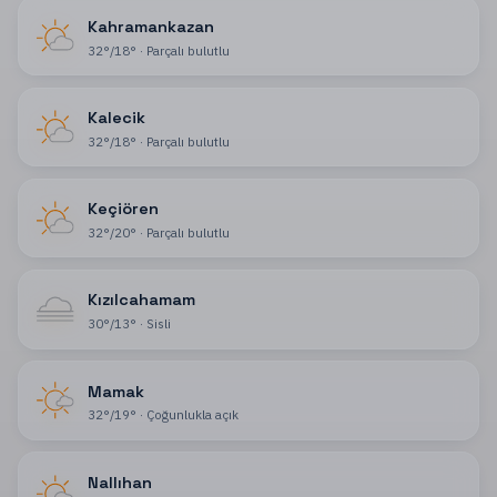
Kahramankazan
32
°
/
18
°
·
Parçalı bulutlu
Kalecik
32
°
/
18
°
·
Parçalı bulutlu
Keçiören
32
°
/
20
°
·
Parçalı bulutlu
Kızılcahamam
30
°
/
13
°
·
Sisli
Mamak
32
°
/
19
°
·
Çoğunlukla açık
Nallıhan