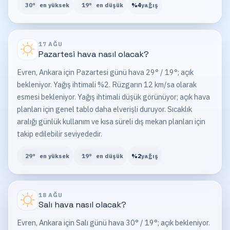
30
°
en yüksek
19
°
en düşük
%
4
yağış
17 AĞU
Pazartesi
hava nasıl olacak?
Evren, Ankara için Pazartesi günü hava 29° / 19°; açık
bekleniyor. Yağış ihtimali %2. Rüzgarın 12 km/sa olarak
esmesi bekleniyor. Yağış ihtimali düşük görünüyor; açık hava
planları için genel tablo daha elverişli duruyor. Sıcaklık
aralığı günlük kullanım ve kısa süreli dış mekan planları için
takip edilebilir seviyededir.
29
°
en yüksek
19
°
en düşük
%
2
yağış
18 AĞU
Salı
hava nasıl olacak?
Evren, Ankara için Salı günü hava 30° / 19°; açık bekleniyor.