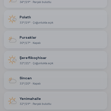
34
°
/
19
°
·
Parçalı bulutlu
Polatlı
33
°
/
19
°
·
Çoğunlukla açık
Pursaklar
30
°
/
17
°
·
Kapalı
Şereflikoçhisar
32
°
/
21
°
·
Çoğunlukla açık
Sincan
33
°
/
20
°
·
Kapalı
Yenimahalle
32
°
/
19
°
·
Parçalı bulutlu