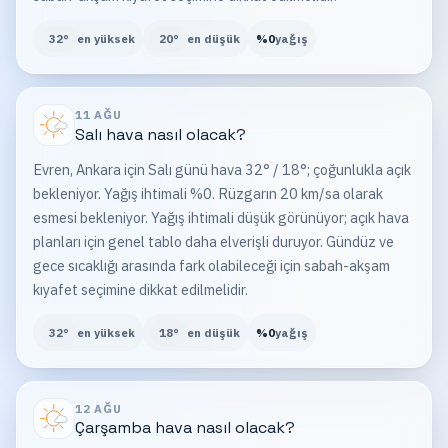
32
°
en yüksek
20
°
en düşük
%
0
yağış
11 AĞU
Salı
hava nasıl olacak?
Evren, Ankara için Salı günü hava 32° / 18°; çoğunlukla açık
bekleniyor. Yağış ihtimali %0. Rüzgarın 20 km/sa olarak
esmesi bekleniyor. Yağış ihtimali düşük görünüyor; açık hava
planları için genel tablo daha elverişli duruyor. Gündüz ve
gece sıcaklığı arasında fark olabileceği için sabah-akşam
kıyafet seçimine dikkat edilmelidir.
32
°
en yüksek
18
°
en düşük
%
0
yağış
12 AĞU
Çarşamba
hava nasıl olacak?