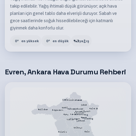
takip edilebilir. Yağış ihtimali düşük görünüyor; açık hava
planları için genel tablo daha elverişli duruyor. Sabah ve
gece saatlerinde soğuk hissedilebileceği için katmanlı
giyinmek daha konforlu olur.
0
°
en yüksek
0
°
en düşük
%
3
yağış
Evren, Ankara Hava Durumu Rehberi
Çamlıdere
Kızılcahamam
Çubuk
Güdül
Kalecik
Kahramankazan
Nallıhan
Beypazarı
Akyurt
Pursaklar
Keçiören
Yenimahalle
Ayaş
Altındağ
Mamak
Elmadağ
Etimesgut
Sincan
Çankaya
Gölbaşı
Bala
Polatlı