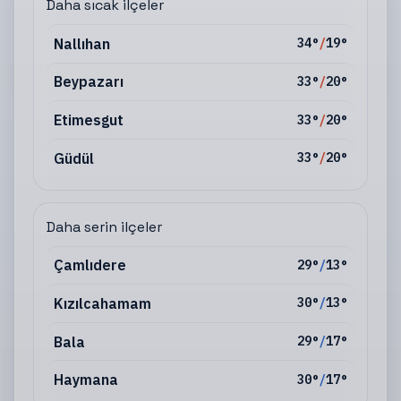
Daha sıcak ilçeler
Nallıhan
34
°
/
19
°
Beypazarı
33
°
/
20
°
Etimesgut
33
°
/
20
°
Güdül
33
°
/
20
°
Daha serin ilçeler
Çamlıdere
29
°
/
13
°
Kızılcahamam
30
°
/
13
°
Bala
29
°
/
17
°
Haymana
30
°
/
17
°