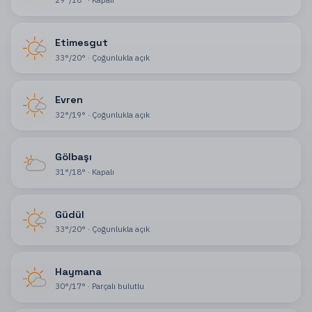
Etimesgut
33
°
/
20
°
·
Çoğunlukla açık
Evren
32
°
/
19
°
·
Çoğunlukla açık
Gölbaşı
31
°
/
18
°
·
Kapalı
Güdül
33
°
/
20
°
·
Çoğunlukla açık
Haymana
30
°
/
17
°
·
Parçalı bulutlu