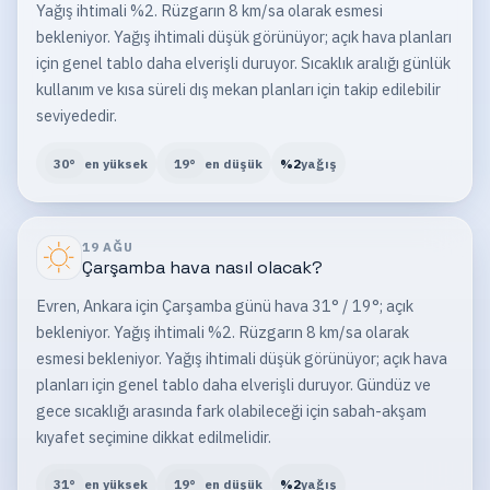
Yağış ihtimali %2. Rüzgarın 8 km/sa olarak esmesi
bekleniyor. Yağış ihtimali düşük görünüyor; açık hava planları
için genel tablo daha elverişli duruyor. Sıcaklık aralığı günlük
kullanım ve kısa süreli dış mekan planları için takip edilebilir
seviyededir.
30
°
en yüksek
19
°
en düşük
%
2
yağış
19 AĞU
Çarşamba
hava nasıl olacak?
Evren, Ankara için Çarşamba günü hava 31° / 19°; açık
bekleniyor. Yağış ihtimali %2. Rüzgarın 8 km/sa olarak
esmesi bekleniyor. Yağış ihtimali düşük görünüyor; açık hava
planları için genel tablo daha elverişli duruyor. Gündüz ve
gece sıcaklığı arasında fark olabileceği için sabah-akşam
kıyafet seçimine dikkat edilmelidir.
31
°
en yüksek
19
°
en düşük
%
2
yağış