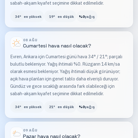
sabah-akşam kıyafet seçimine dikkat edilmelidir.
34
°
en yüksek
19
°
en düşük
%
0
yağış
08 AĞU
Cumartesi
hava nasıl olacak?
Evren, Ankara için Cumartesi günü hava 34° / 21°; parçalı
bulutlu bekleniyor. Yağış ihtimali %0. Rüzgarın 14 km/sa
olarak esmesi bekleniyor. Yağış ihtimali düşük görünüyor;
açık hava planları için genel tablo daha elverişli duruyor.
Gündüz ve gece sıcaklığı arasında fark olabileceği için
sabah-akşam kıyafet seçimine dikkat edilmelidir.
34
°
en yüksek
21
°
en düşük
%
0
yağış
09 AĞU
Pazar
hava nasıl olacak?