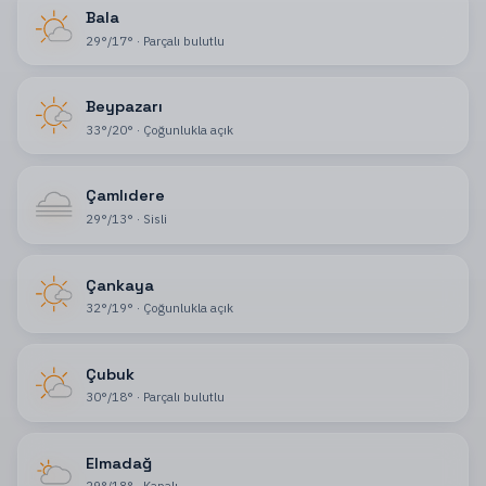
Bala
29
°
/
17
°
·
Parçalı bulutlu
Beypazarı
33
°
/
20
°
·
Çoğunlukla açık
Çamlıdere
29
°
/
13
°
·
Sisli
Çankaya
32
°
/
19
°
·
Çoğunlukla açık
Çubuk
30
°
/
18
°
·
Parçalı bulutlu
Elmadağ
29
°
/
18
°
·
Kapalı