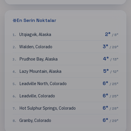
En Serin Noktalar
2
°
Utqiagvik
,
Alaska
1
.
/
8
°
3
°
Walden
,
Colorado
2
.
/
29
°
4
°
Prudhoe Bay
,
Alaska
3
.
/
13
°
5
°
Lazy Mountain
,
Alaska
4
.
/
12
°
6
°
Leadville North
,
Colorado
5
.
/
25
°
6
°
Leadville
,
Colorado
6
.
/
25
°
6
°
Hot Sulphur Springs
,
Colorado
7
.
/
28
°
6
°
Granby
,
Colorado
8
.
/
29
°