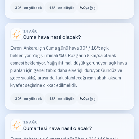
30
°
en yüksek
18
°
en düşük
%
0
yağış
14 AĞU
Cuma
hava nasıl olacak?
Evren, Ankara için Cuma günü hava 30° / 18°; açık
bekleniyor. Yağış ihtimali %0. Rüzgarın 8 km/sa olarak
esmesi bekleniyor. Yağış ihtimali düşük görünüyor; açık hava
planları için genel tablo daha elverişli duruyor. Gündüz ve
gece sıcaklığı arasında fark olabileceği için sabah-akşam
kıyafet seçimine dikkat edilmelidir.
30
°
en yüksek
18
°
en düşük
%
0
yağış
15 AĞU
Cumartesi
hava nasıl olacak?