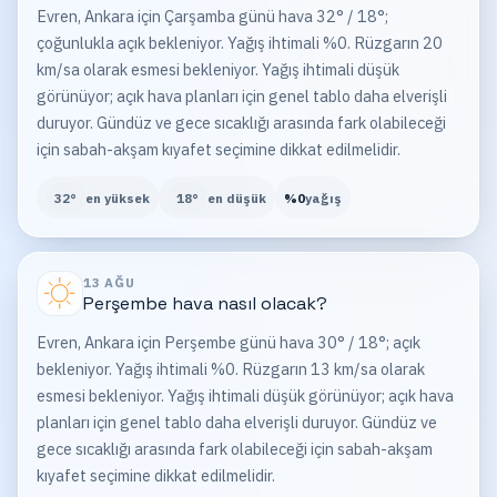
Evren, Ankara için Çarşamba günü hava 32° / 18°;
çoğunlukla açık bekleniyor. Yağış ihtimali %0. Rüzgarın 20
km/sa olarak esmesi bekleniyor. Yağış ihtimali düşük
görünüyor; açık hava planları için genel tablo daha elverişli
duruyor. Gündüz ve gece sıcaklığı arasında fark olabileceği
için sabah-akşam kıyafet seçimine dikkat edilmelidir.
32
°
en yüksek
18
°
en düşük
%
0
yağış
13 AĞU
Perşembe
hava nasıl olacak?
Evren, Ankara için Perşembe günü hava 30° / 18°; açık
bekleniyor. Yağış ihtimali %0. Rüzgarın 13 km/sa olarak
esmesi bekleniyor. Yağış ihtimali düşük görünüyor; açık hava
planları için genel tablo daha elverişli duruyor. Gündüz ve
gece sıcaklığı arasında fark olabileceği için sabah-akşam
kıyafet seçimine dikkat edilmelidir.