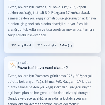
Evren, Ankara için Pazar günü hava 33° / 23°; kapalı
bekleniyor. Yağış ihtimali %0. Rüzgarın 17 km/sa olarak
esmesi bekleniyor. Yağış ihtimali düşük görünüyor; açık hava
planları için genel tablo daha elverişli duruyor. Sıcaklık
aralığı günlük kullanım ve kısa süreli dış mekan planları için
takip edilebilir seviyededir.
33
°
en yüksek
23
°
en düşük
%
0
yağış
10 AĞU
Pazartesi
hava nasıl olacak?
Evren, Ankara için Pazartesi günü hava 32° / 20°; parçalı
bulutlu bekleniyor. Yağış ihtimali %0. Rüzgarın 17 km/sa
olarak esmesi bekleniyor. Yağış ihtimali düşük görünüyor;
açık hava planları için genel tablo daha elverişli duruyor.
Gündüz ve gece sıcaklığı arasında fark olabileceği için
sabah-akşam kıyafet seçimine dikkat edilmelidir.