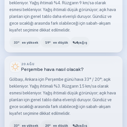
bekleniyor. Yağış ihtimali %4. Rüzgarın 9 km/sa olarak
esmesi bekleniyor. Yağış ihtimali düşük görünüyor; açık hava
planları için genel tablo daha elverişli duruyor. Gündüz ve
gece sıcaklığı arasında fark olabileceği için sabah-akşam
kıyafet seçimine dikkat edilmelidir.
33
°
en yüksek
19
°
en düşük
%
4
yağış
20 AĞU
Perşembe
hava nasıl olacak?
Gölbaşı, Ankara için Perşembe günü hava 33° / 20°; açık
bekleniyor. Yağış ihtimali %3. Rüzgarın 15 km/sa olarak
esmesi bekleniyor. Yağış ihtimali düşük görünüyor; açık hava
planları için genel tablo daha elverişli duruyor. Gündüz ve
gece sıcaklığı arasında fark olabileceği için sabah-akşam
kıyafet seçimine dikkat edilmelidir.
33
°
en yüksek
20
°
en düşük
%
3
yağış