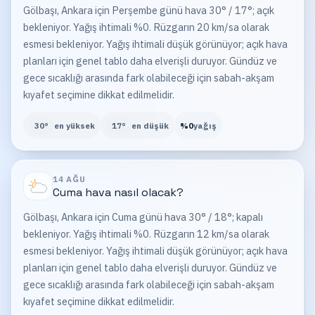
Gölbaşı, Ankara için Perşembe günü hava 30° / 17°; açık
bekleniyor. Yağış ihtimali %0. Rüzgarın 20 km/sa olarak
esmesi bekleniyor. Yağış ihtimali düşük görünüyor; açık hava
planları için genel tablo daha elverişli duruyor. Gündüz ve
gece sıcaklığı arasında fark olabileceği için sabah-akşam
kıyafet seçimine dikkat edilmelidir.
30
°
en yüksek
17
°
en düşük
%
0
yağış
14 AĞU
Cuma
hava nasıl olacak?
Gölbaşı, Ankara için Cuma günü hava 30° / 18°; kapalı
bekleniyor. Yağış ihtimali %0. Rüzgarın 12 km/sa olarak
esmesi bekleniyor. Yağış ihtimali düşük görünüyor; açık hava
planları için genel tablo daha elverişli duruyor. Gündüz ve
gece sıcaklığı arasında fark olabileceği için sabah-akşam
kıyafet seçimine dikkat edilmelidir.