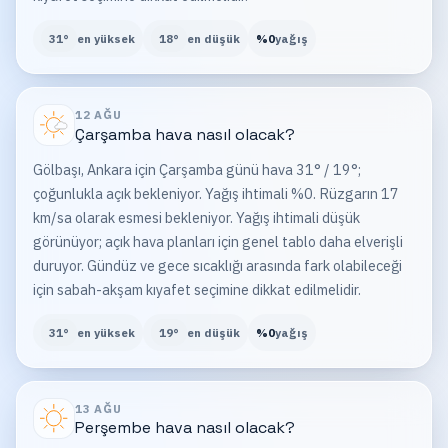
31
°
en yüksek
18
°
en düşük
%
0
yağış
12 AĞU
Çarşamba
hava nasıl olacak?
Gölbaşı, Ankara için Çarşamba günü hava 31° / 19°;
çoğunlukla açık bekleniyor. Yağış ihtimali %0. Rüzgarın 17
km/sa olarak esmesi bekleniyor. Yağış ihtimali düşük
görünüyor; açık hava planları için genel tablo daha elverişli
duruyor. Gündüz ve gece sıcaklığı arasında fark olabileceği
için sabah-akşam kıyafet seçimine dikkat edilmelidir.
31
°
en yüksek
19
°
en düşük
%
0
yağış
13 AĞU
Perşembe
hava nasıl olacak?