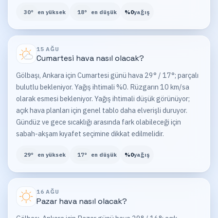
30
°
en yüksek
18
°
en düşük
%
0
yağış
15 AĞU
Cumartesi
hava nasıl olacak?
Gölbaşı, Ankara için Cumartesi günü hava 29° / 17°; parçalı
bulutlu bekleniyor. Yağış ihtimali %0. Rüzgarın 10 km/sa
olarak esmesi bekleniyor. Yağış ihtimali düşük görünüyor;
açık hava planları için genel tablo daha elverişli duruyor.
Gündüz ve gece sıcaklığı arasında fark olabileceği için
sabah-akşam kıyafet seçimine dikkat edilmelidir.
29
°
en yüksek
17
°
en düşük
%
0
yağış
16 AĞU
Pazar
hava nasıl olacak?