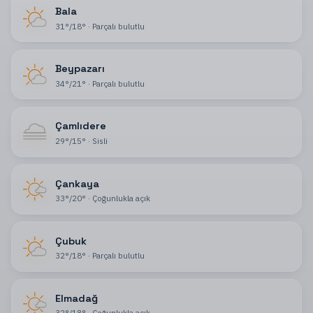
Bala
31
°
/
18
°
·
Parçalı bulutlu
Beypazarı
34
°
/
21
°
·
Parçalı bulutlu
Çamlıdere
29
°
/
15
°
·
Sisli
Çankaya
33
°
/
20
°
·
Çoğunlukla açık
Çubuk
32
°
/
18
°
·
Parçalı bulutlu
Elmadağ
32
°
/
18
°
·
Çoğunlukla açık