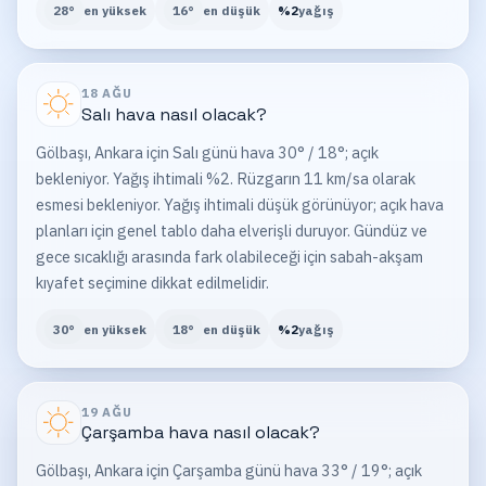
28
°
en yüksek
16
°
en düşük
%
2
yağış
18 AĞU
Salı
hava nasıl olacak?
Gölbaşı, Ankara için Salı günü hava 30° / 18°; açık
bekleniyor. Yağış ihtimali %2. Rüzgarın 11 km/sa olarak
esmesi bekleniyor. Yağış ihtimali düşük görünüyor; açık hava
planları için genel tablo daha elverişli duruyor. Gündüz ve
gece sıcaklığı arasında fark olabileceği için sabah-akşam
kıyafet seçimine dikkat edilmelidir.
30
°
en yüksek
18
°
en düşük
%
2
yağış
19 AĞU
Çarşamba
hava nasıl olacak?
Gölbaşı, Ankara için Çarşamba günü hava 33° / 19°; açık