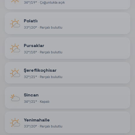
34
°
/
19
°
·
Çoğunlukla açık
Polatlı
33
°
/
20
°
·
Parçalı bulutlu
Pursaklar
32
°
/
18
°
·
Parçalı bulutlu
Şereflikoçhisar
32
°
/
21
°
·
Parçalı bulutlu
Sincan
34
°
/
21
°
·
Kapalı
Yenimahalle
33
°
/
20
°
·
Parçalı bulutlu