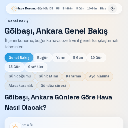
Hava Durumu Günlük
DE
US
Bildirim
5 Gün
10 Gün
Blog
Genel Bakış
Gölbaşı, Ankara Genel Bakış
İlçenin konumu, bugünkü hava özeti ve il geneli karşılaştırmalı
tahminleri.
Genel Bakış
Bugün
Yarın
5 Gün
10 Gün
15 Gün
Grafikler
Gün doğumu
Gün batımı
Kararma
Aydınlanma
Alacakaranlık
Gündüz süresi
Gölbaşı, Ankara Günlere Göre Hava
Nasıl Olacak?
07 AĞU