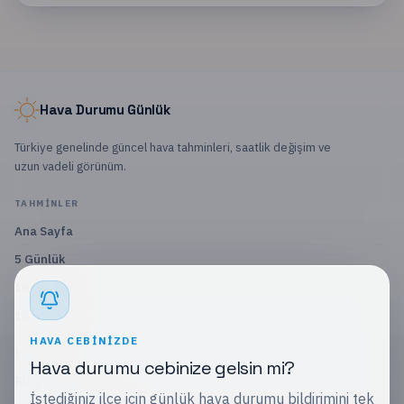
Hava Durumu Günlük
Türkiye genelinde güncel hava tahminleri, saatlik değişim ve
uzun vadeli görünüm.
TAHMINLER
Ana Sayfa
5 Günlük
10 Günlük
15 Günlük
HAVA CEBINIZDE
SITE
Hava durumu cebinize gelsin mi?
Blog
İstediğiniz ilçe için günlük hava durumu bildirimini tek