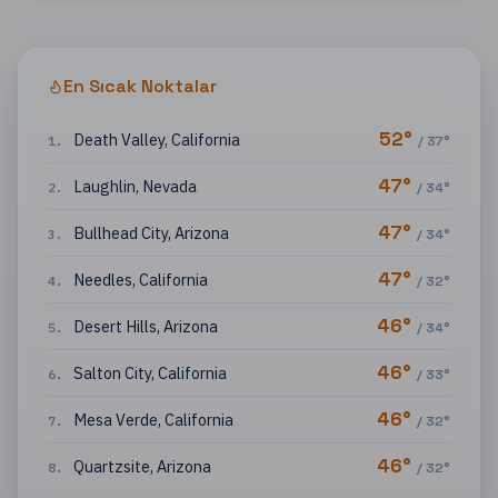
En Sıcak Noktalar
52
°
Death Valley
,
California
1
.
/
37
°
47
°
Laughlin
,
Nevada
2
.
/
34
°
47
°
Bullhead City
,
Arizona
3
.
/
34
°
47
°
Needles
,
California
4
.
/
32
°
46
°
Desert Hills
,
Arizona
5
.
/
34
°
46
°
Salton City
,
California
6
.
/
33
°
46
°
Mesa Verde
,
California
7
.
/
32
°
46
°
Quartzsite
,
Arizona
8
.
/
32
°