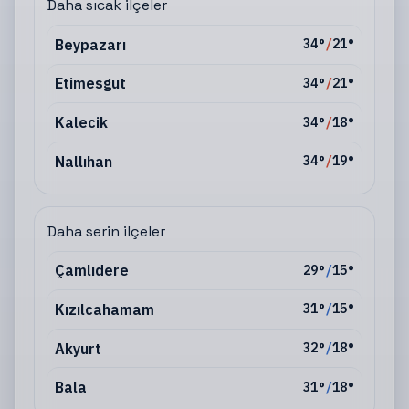
Daha sıcak ilçeler
Beypazarı
34
°
/
21
°
Etimesgut
34
°
/
21
°
Kalecik
34
°
/
18
°
Nallıhan
34
°
/
19
°
Daha serin ilçeler
Çamlıdere
29
°
/
15
°
Kızılcahamam
31
°
/
15
°
Akyurt
32
°
/
18
°
Bala
31
°
/
18
°