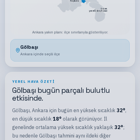
Haymana
Evren
Şereflikoçhisar
Ankara
yakın planı:
ilçe sınırlarıyla gösteriliyor
.
Gölbaşı
Ankara
içinde seçili
ilçe
YEREL HAVA ÖZETI
Gölbaşı
bugün
parçalı bulutlu
etkisinde.
Gölbaşı
,
Ankara
için bugün en yüksek sıcaklık
32
°
,
en düşük sıcaklık
18
°
olarak görünüyor.
İl
genelinde ortalama yüksek sıcaklık yaklaşık
32
°
;
bu nedenle
Gölbaşı
tahmini aynı
ildeki
diğer