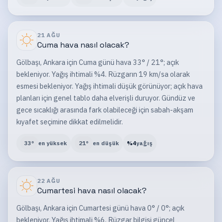
21 AĞU
Cuma
hava nasıl olacak?
Gölbaşı, Ankara için Cuma günü hava 33° / 21°; açık
bekleniyor. Yağış ihtimali %4. Rüzgarın 19 km/sa olarak
esmesi bekleniyor. Yağış ihtimali düşük görünüyor; açık hava
planları için genel tablo daha elverişli duruyor. Gündüz ve
gece sıcaklığı arasında fark olabileceği için sabah-akşam
kıyafet seçimine dikkat edilmelidir.
33
°
en yüksek
21
°
en düşük
%
4
yağış
22 AĞU
Cumartesi
hava nasıl olacak?
Gölbaşı, Ankara için Cumartesi günü hava 0° / 0°; açık
bekleniyor. Yağış ihtimali %6. Rüzgar bilgisi güncel