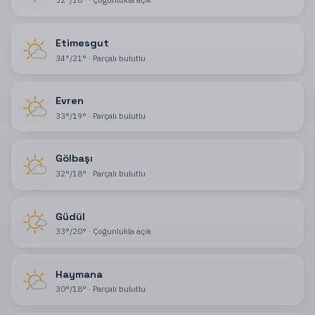
Etimesgut
34
°
/
21
°
·
Parçalı bulutlu
Evren
33
°
/
19
°
·
Parçalı bulutlu
Gölbaşı
32
°
/
18
°
·
Parçalı bulutlu
Güdül
33
°
/
20
°
·
Çoğunlukla açık
Haymana
30
°
/
18
°
·
Parçalı bulutlu