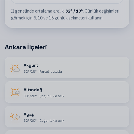
İl
genelinde ortalama aralık:
32
°
/
19
°
. Günlük değişimleri
görmek için 5, 10 ve 15 günlük sekmeleri kullanın.
Ankara İlçeleri
Akyurt
32
°
/
18
°
·
Parçalı bulutlu
Altındağ
33
°
/
20
°
·
Çoğunlukla açık
Ayaş
32
°
/
20
°
·
Çoğunlukla açık