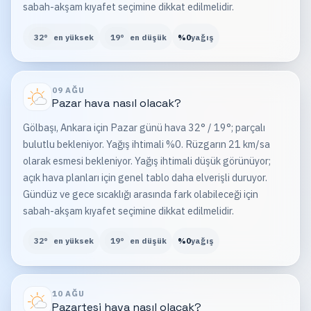
sabah-akşam kıyafet seçimine dikkat edilmelidir.
32
°
en yüksek
19
°
en düşük
%
0
yağış
09 AĞU
Pazar
hava nasıl olacak?
Gölbaşı, Ankara için Pazar günü hava 32° / 19°; parçalı
bulutlu bekleniyor. Yağış ihtimali %0. Rüzgarın 21 km/sa
olarak esmesi bekleniyor. Yağış ihtimali düşük görünüyor;
açık hava planları için genel tablo daha elverişli duruyor.
Gündüz ve gece sıcaklığı arasında fark olabileceği için
sabah-akşam kıyafet seçimine dikkat edilmelidir.
32
°
en yüksek
19
°
en düşük
%
0
yağış
10 AĞU
Pazartesi
hava nasıl olacak?