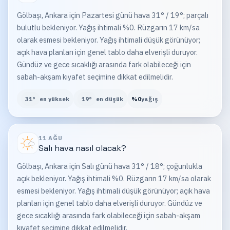
Gölbaşı, Ankara için Pazartesi günü hava 31° / 19°; parçalı
bulutlu bekleniyor. Yağış ihtimali %0. Rüzgarın 17 km/sa
olarak esmesi bekleniyor. Yağış ihtimali düşük görünüyor;
açık hava planları için genel tablo daha elverişli duruyor.
Gündüz ve gece sıcaklığı arasında fark olabileceği için
sabah-akşam kıyafet seçimine dikkat edilmelidir.
31
°
en yüksek
19
°
en düşük
%
0
yağış
11 AĞU
Salı
hava nasıl olacak?
Gölbaşı, Ankara için Salı günü hava 31° / 18°; çoğunlukla
açık bekleniyor. Yağış ihtimali %0. Rüzgarın 17 km/sa olarak
esmesi bekleniyor. Yağış ihtimali düşük görünüyor; açık hava
planları için genel tablo daha elverişli duruyor. Gündüz ve
gece sıcaklığı arasında fark olabileceği için sabah-akşam
kıyafet seçimine dikkat edilmelidir.