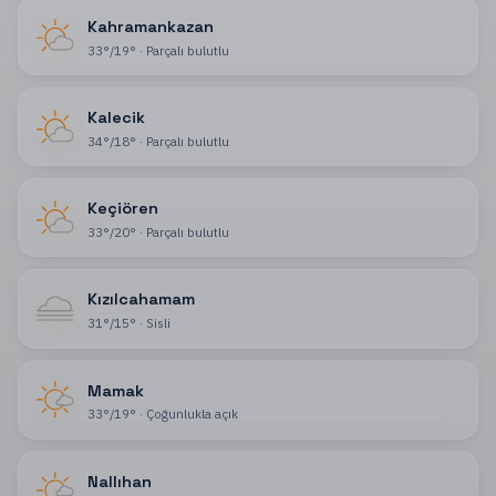
Kahramankazan
33
°
/
19
°
·
Parçalı bulutlu
Kalecik
34
°
/
18
°
·
Parçalı bulutlu
Keçiören
33
°
/
20
°
·
Parçalı bulutlu
Kızılcahamam
31
°
/
15
°
·
Sisli
Mamak
33
°
/
19
°
·
Çoğunlukla açık
Nallıhan