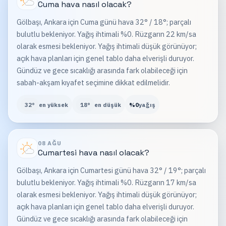
Cuma
hava nasıl olacak?
Gölbaşı, Ankara için Cuma günü hava 32° / 18°; parçalı
bulutlu bekleniyor. Yağış ihtimali %0. Rüzgarın 22 km/sa
olarak esmesi bekleniyor. Yağış ihtimali düşük görünüyor;
açık hava planları için genel tablo daha elverişli duruyor.
Gündüz ve gece sıcaklığı arasında fark olabileceği için
sabah-akşam kıyafet seçimine dikkat edilmelidir.
32
°
en yüksek
18
°
en düşük
%
0
yağış
08 AĞU
Cumartesi
hava nasıl olacak?
Gölbaşı, Ankara için Cumartesi günü hava 32° / 19°; parçalı
bulutlu bekleniyor. Yağış ihtimali %0. Rüzgarın 17 km/sa
olarak esmesi bekleniyor. Yağış ihtimali düşük görünüyor;
açık hava planları için genel tablo daha elverişli duruyor.
Gündüz ve gece sıcaklığı arasında fark olabileceği için