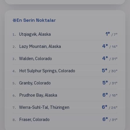
En Serin Noktalar
1
°
Utqiagvik
,
Alaska
1
.
/
7
°
4
°
Lazy Mountain
,
Alaska
2
.
/
14
°
4
°
Walden
,
Colorado
3
.
/
31
°
5
°
Hot Sulphur Springs
,
Colorado
4
.
/
30
°
5
°
Granby
,
Colorado
5
.
/
31
°
6
°
Prudhoe Bay
,
Alaska
6
.
/
16
°
6
°
Werra-Suhl-Tal
,
Thüringen
7
.
/
24
°
6
°
Fraser
,
Colorado
8
.
/
31
°